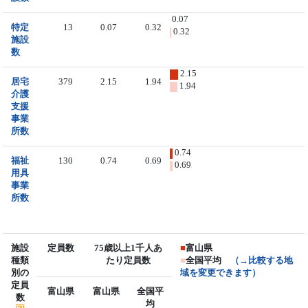
0.07
特定
13
0.07
0.32
0.32
施設
数
2.15
居宅
379
2.15
1.94
1.94
介護
支援
事業
所数
0.74
福祉
130
0.74
0.69
0.69
用具
事業
所数
施設
定員数
75歳以上1千人あ
■
富山県
種類
たり定員数
■
全国平均
（→比較する地
別の
域を変更できます）
定員
富山県
富山県
全国平
数
均