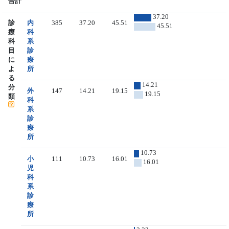
合計
37.20
診
内
385
37.20
45.51
45.51
療
科
科
系
目
診
に
療
よ
所
る
14.21
分
外
147
14.21
19.15
19.15
類
科
系
診
療
所
10.73
小
111
10.73
16.01
16.01
児
科
系
診
療
所