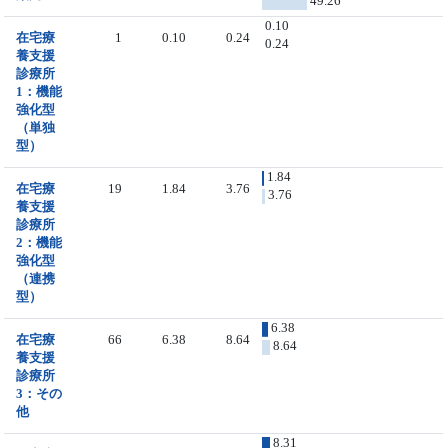
49.26
0.10
在宅療
1
0.10
0.24
0.24
養支援
診療所
1：機能
強化型
（単独
型）
1.84
在宅療
19
1.84
3.76
3.76
養支援
診療所
2：機能
強化型
（連携
型）
6.38
在宅療
66
6.38
8.64
8.64
養支援
診療所
3：その
他
8.31