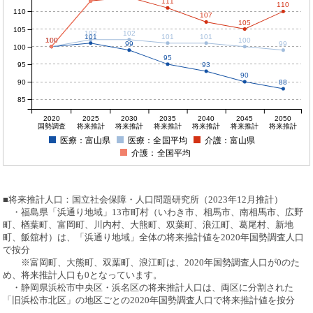
111
110
110
107
105
105
102
102
101
101
101
100
100
100
100
100
99
99
100
95
95
93
90
90
88
85
2020
2025
2030
2035
2040
2045
2050
国勢調査
将来推計
将来推計
将来推計
将来推計
将来推計
将来推計
医療：富山県
医療：全国平均
介護：富山県
介護：全国平均
■将来推計人口：国立社会保障・人口問題研究所（2023年12月推計）
・福島県「浜通り地域」13市町村（いわき市、相馬市、南相馬市、広野
町、楢葉町、富岡町、川内村、大熊町、双葉町、浪江町、葛尾村、新地
町、飯舘村）は、「浜通り地域」全体の将来推計値を2020年国勢調査人口
で按分
※富岡町、大熊町、双葉町、浪江町は、2020年国勢調査人口が0のた
め、将来推計人口も0となっています。
・静岡県浜松市中央区・浜名区の将来推計人口は、両区に分割された
「旧浜松市北区」の地区ごとの2020年国勢調査人口で将来推計値を按分