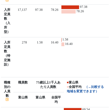
97.38
入所
17,137
97.38
78.26
78.26
定員
数
（入
所
型）
1.58
入所
278
1.58
16.40
16.40
定員
数
（特
定施
設）
職種
職員数
75歳以上1千人あ
■
富山県
別の
たり人員数
■
全国平均
（→比較する
人員
地域を変更できます）
数
富山県
富山県
全国平
均
69.54