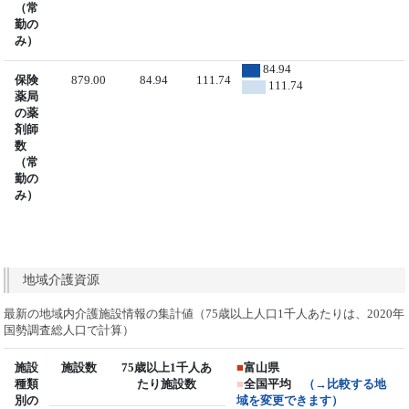
（常
勤の
み）
84.94
保険
879.00
84.94
111.74
111.74
薬局
の薬
剤師
数
（常
勤の
み）
地域介護資源
最新の地域内介護施設情報の集計値（75歳以上人口1千人あたりは、2020年
国勢調査総人口で計算）
施設
施設数
75歳以上1千人あ
■
富山県
種類
たり施設数
■
全国平均
（→比較する地
別の
域を変更できます）