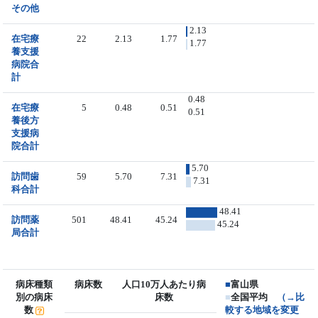
その他
2.13
在宅療
22
2.13
1.77
1.77
養支援
病院合
計
0.48
在宅療
5
0.48
0.51
0.51
養後方
支援病
院合計
5.70
訪問歯
59
5.70
7.31
7.31
科合計
48.41
訪問薬
501
48.41
45.24
45.24
局合計
病床種類
病床数
人口10万人あたり病
■
富山県
別の病床
床数
■
全国平均
（→比
数
較する地域を変更