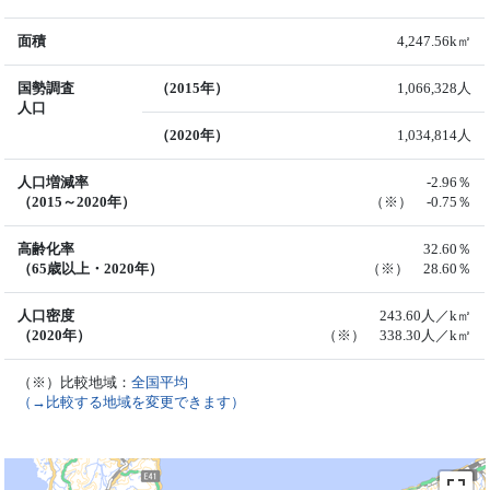
面積
4,247.56k㎡
国勢調査
（2015年）
1,066,328人
人口
（2020年）
1,034,814人
人口増減率
-2.96％
（2015～2020年）
（※） -0.75％
高齢化率
32.60％
（65歳以上・2020年）
（※） 28.60％
人口密度
243.60人／k㎡
（2020年）
（※） 338.30人／k㎡
（※）比較地域：
全国平均
（→比較する地域を変更できます）