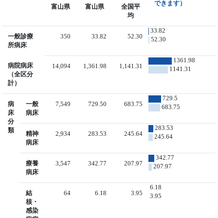
できます）
富山県
富山県
全国平
均
33.82
一般診療
350
33.82
52.30
52.30
所病床
1361.98
病院病床
14,094
1,361.98
1,141.31
1141.31
（全区分
計）
729.5
病
一般
7,549
729.50
683.75
683.75
床
病床
分
283.53
類
精神
2,934
283.53
245.64
245.64
病床
342.77
療養
3,547
342.77
207.97
207.97
病床
6.18
結
64
6.18
3.95
3.95
核・
感染