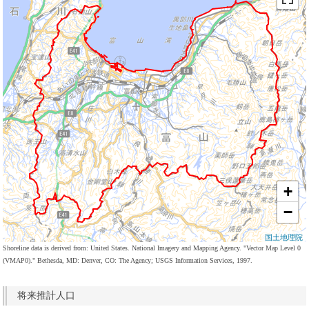
+
−
国土地理院
Shoreline data is derived from: United States. National Imagery and Mapping Agency. "Vector Map Level 0
(VMAP0)." Bethesda, MD: Denver, CO: The Agency; USGS Information Services, 1997.
将来推計人口