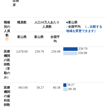
症病
床
職種
職員数
人口10万人あたり
■
富山県
別の
人員数
■
全国平均
（→比較する
人員
地域を変更できます）
数
富山県
富山県
全国平
均
258.79
医療
2,678.00
258.79
256.98
256.98
機関
の医
師数
（常
勤の
み）
58.27
医療
603.00
58.27
80.38
80.38
機関
の歯
科医
師数