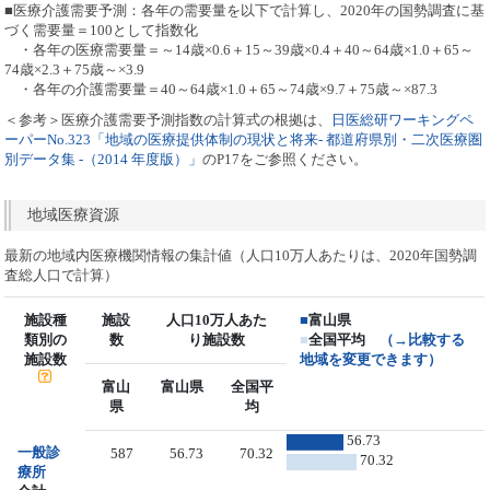
■医療介護需要予測：各年の需要量を以下で計算し、2020年の国勢調査に基
づく需要量＝100として指数化
・各年の医療需要量＝～14歳×0.6＋15～39歳×0.4＋40～64歳×1.0＋65～
74歳×2.3＋75歳～×3.9
・各年の介護需要量＝40～64歳×1.0＋65～74歳×9.7＋75歳～×87.3
＜参考＞医療介護需要予測指数の計算式の根拠は、
日医総研ワーキングペ
ーパーNo.323「地域の医療提供体制の現状と将来- 都道府県別・二次医療圏
別データ集 -（2014 年度版）」
のP17をご参照ください。
地域医療資源
最新の地域内医療機関情報の集計値（人口10万人あたりは、2020年国勢調
査総人口で計算）
施設種
施設
人口10万人あた
■
富山県
類別の
数
り施設数
■
全国平均
（→比較する
施設数
地域を変更できます）
富山
富山県
全国平
県
均
56.73
一般診
587
56.73
70.32
70.32
療所