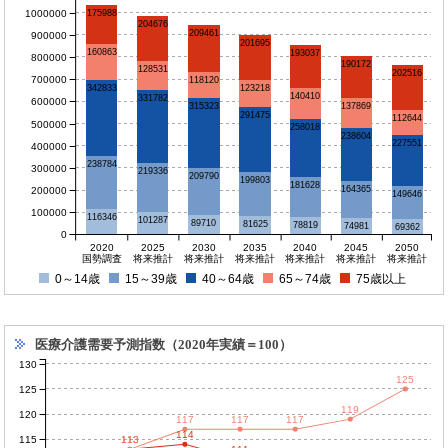
1000000
175988
204676
209461
900000
201695
160863
193037
800000
190172
128531
202516
700000
118120
342833
123218
140410
331782
600000
137869
315323
291475
112644
500000
258018
238604
227551
400000
238784
300000
219336
209790
199803
181628
164365
200000
149646
100000
116346
101287
89710
81625
78819
74981
69362
0
2020
2025
2030
2035
2040
2045
2050
国勢調査
将来推計
将来推計
将来推計
将来推計
将来推計
将来推計
0～14歳
15～39歳
40～64歳
65～74歳
75歳以上
医療介護需要予測指数（2020年実績＝100）
130
125
125
119
120
117
117
117
114
115
113
113