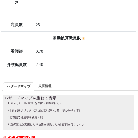
ス
定員数
25
常勤換算職員数
看護師
0.70
介護職員数
2.40
災害情報
ハザードマップ
ハザードマップを重ねて表示
表示したい[区域名]を選択（複数選択可）
[表示]をクリック（該当区域が多いと数十秒かかります）
[詳細]で透過率を変更可能
選択区域を変更したり地図を移動したら[表示]を再クリック
洪水浸水想定区域