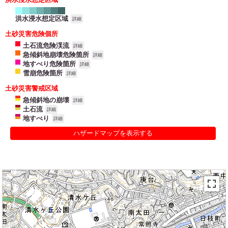
洪水浸水想定区域
詳細
土砂災害危険個所
土石流危険渓流
詳細
急傾斜地崩壊危険箇所
詳細
地すべり危険箇所
詳細
雪崩危険箇所
詳細
土砂災害警戒区域
急傾斜地の崩壊
詳細
土石流
詳細
地すべり
詳細
ハザードマップを表示する