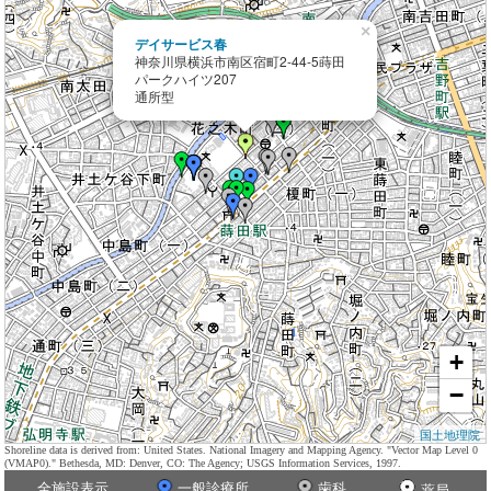
×
デイサービス春
神奈川県横浜市南区宿町2-44-5蒔田
パークハイツ207
通所型
+
−
国土地理院
Shoreline data is derived from: United States. National Imagery and Mapping Agency. "Vector Map Level 0
(VMAP0)." Bethesda, MD: Denver, CO: The Agency; USGS Information Services, 1997.
全施設表示
一般診療所
歯科
薬局