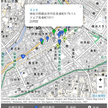
×
ミント
神奈川県横浜市中区長者町5-75-1ス
クエア長者町1011
訪問型
+
−
国土地理院
Shoreline data is derived from: United States. National Imagery and Mapping Agency. "Vector Map Level 0
(VMAP0)." Bethesda, MD: Denver, CO: The Agency; USGS Information Services, 1997.
全施設表示
一般診療所
歯科
薬局