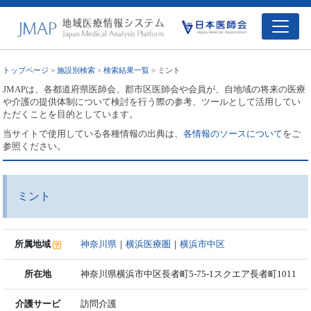
トップページ
>
施設別検索
>
検索結果一覧
> ミント
JMAPは、各都道府県医師会、郡市区医師会や会員が、自地域の将来の医療
や介護の提供体制について検討を行う際の参考、ツールとして活用してい
ただくことを目的としています。
当サイトで使用している各種情報の出典は、
各情報のソースについて
をご
参照ください。
ミント
所属地域
神奈川県
｜
横浜医療圏
｜
横浜市中区
所在地
神奈川県横浜市中区長者町5-75-1スクエア長者町1011
介護サービ
訪問介護