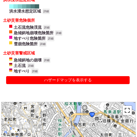
洪水浸水想定区域
詳細
土砂災害危険個所
土石流危険渓流
詳細
急傾斜地崩壊危険箇所
詳細
地すべり危険箇所
詳細
雪崩危険箇所
詳細
土砂災害警戒区域
急傾斜地の崩壊
詳細
土石流
詳細
地すべり
詳細
ハザードマップを表示する