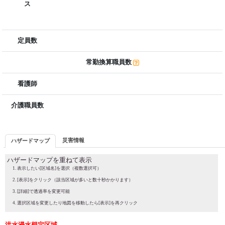
ス
定員数
常勤換算職員数
看護師
介護職員数
災害情報
ハザードマップ
ハザードマップを重ねて表示
表示したい[区域名]を選択（複数選択可）
[表示]をクリック（該当区域が多いと数十秒かかります）
[詳細]で透過率を変更可能
選択区域を変更したり地図を移動したら[表示]を再クリック
洪水浸水想定区域