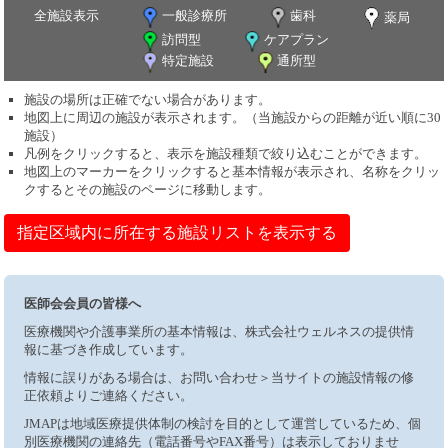
全施設表示
一般診療所
歯科
薬局
訪問型
ケアプラン
特定施設
通所型
施設の場所は正確でない場合があります。
地図上に周辺の施設が表示されます。（当施設からの距離が近い順に30
施設）
凡例をクリックすると、表示を施設種類で絞り込むことができます。
地図上のマーカーをクリックすると基本情報が表示され、名称をクリッ
クするとその施設のページに移動します。
指定区域内に所在する施設リストを表示する
医師会会員の皆様へ
医療機関や介護事業所の基本情報は、株式会社ウェルネスの提供情
報に基づき作成しています。
情報に誤りがある場合は、お問い合わせ＞当サイトの施設情報の修
正依頼よりご連絡ください。
JMAPは地域医療提供体制の検討を目的として運営しているため、個
別医療機関の連絡先（電話番号やFAX番号）は表示しておりませ