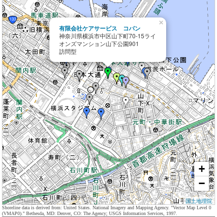
×
有限会社ケアサービス コパン
神奈川県横浜市中区山下町70-15ライ
オンズマンション山下公園901
訪問型
+
−
国土地理院
Shoreline data is derived from: United States. National Imagery and Mapping Agency. "Vector Map Level 0
(VMAP0)." Bethesda, MD: Denver, CO: The Agency; USGS Information Services, 1997.