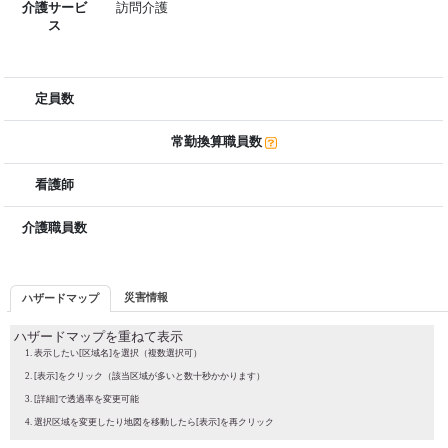
介護サービ
訪問介護
ス
定員数
常勤換算職員数
看護師
介護職員数
災害情報
ハザードマップ
ハザードマップを重ねて表示
表示したい[区域名]を選択（複数選択可）
[表示]をクリック（該当区域が多いと数十秒かかります）
[詳細]で透過率を変更可能
選択区域を変更したり地図を移動したら[表示]を再クリック