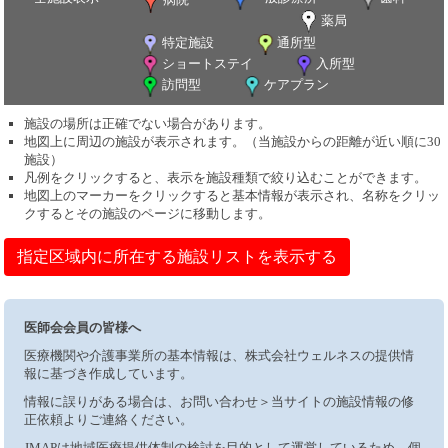
薬局
特定施設
通所型
ショートステイ
入所型
訪問型
ケアプラン
施設の場所は正確でない場合があります。
地図上に周辺の施設が表示されます。（当施設からの距離が近い順に30
施設）
凡例をクリックすると、表示を施設種類で絞り込むことができます。
地図上のマーカーをクリックすると基本情報が表示され、名称をクリッ
クするとその施設のページに移動します。
指定区域内に所在する施設リストを表示する
医師会会員の皆様へ
医療機関や介護事業所の基本情報は、株式会社ウェルネスの提供情
報に基づき作成しています。
情報に誤りがある場合は、お問い合わせ＞当サイトの施設情報の修
正依頼よりご連絡ください。
JMAPは地域医療提供体制の検討を目的として運営しているため、個