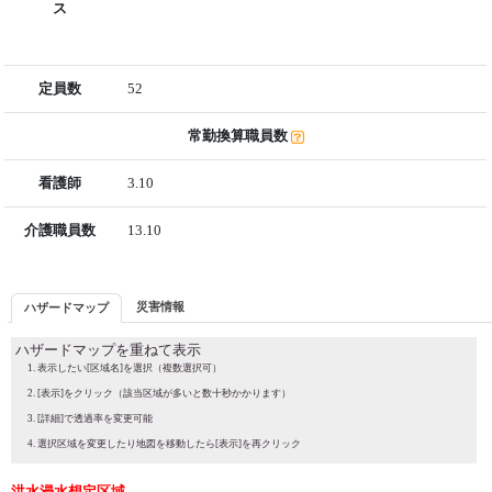
ス
定員数
52
常勤換算職員数
看護師
3.10
介護職員数
13.10
災害情報
ハザードマップ
ハザードマップを重ねて表示
表示したい[区域名]を選択（複数選択可）
[表示]をクリック（該当区域が多いと数十秒かかります）
[詳細]で透過率を変更可能
選択区域を変更したり地図を移動したら[表示]を再クリック
洪水浸水想定区域