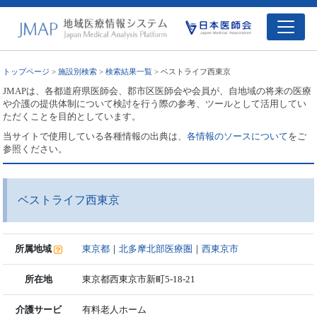
トップページ
>
施設別検索
>
検索結果一覧
> ベストライフ西東京
JMAPは、各都道府県医師会、郡市区医師会や会員が、自地域の将来の医療
や介護の提供体制について検討を行う際の参考、ツールとして活用してい
ただくことを目的としています。
当サイトで使用している各種情報の出典は、
各情報のソースについて
をご
参照ください。
ベストライフ西東京
所属地域
東京都
｜
北多摩北部医療圏
｜
西東京市
所在地
東京都西東京市新町5-18-21
介護サービ
有料老人ホーム