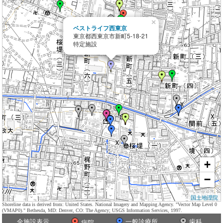
×
ベストライフ西東京
東京都西東京市新町5-18-21
特定施設
+
−
国土地理院
Shoreline data is derived from: United States. National Imagery and Mapping Agency. "Vector Map Level 0
(VMAP0)." Bethesda, MD: Denver, CO: The Agency; USGS Information Services, 1997.
全施設表示
一般診療所
歯科
病院