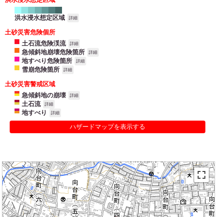
洪水浸水想定区域
詳細
土砂災害危険個所
土石流危険渓流
詳細
急傾斜地崩壊危険箇所
詳細
地すべり危険箇所
詳細
雪崩危険箇所
詳細
土砂災害警戒区域
急傾斜地の崩壊
詳細
土石流
詳細
地すべり
詳細
ハザードマップを表示する