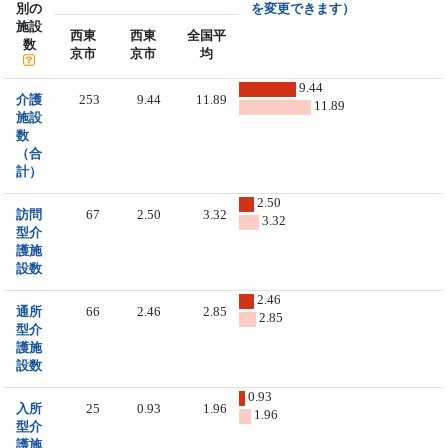
別の
を変更できます）
施設
西東
西東
全国平
数
京市
京市
均
9.44
介護
253
9.44
11.89
11.89
施設
数
（合
計）
2.50
訪問
67
2.50
3.32
3.32
型介
護施
設数
2.46
通所
66
2.46
2.85
2.85
型介
護施
設数
0.93
入所
25
0.93
1.96
1.96
型介
護施