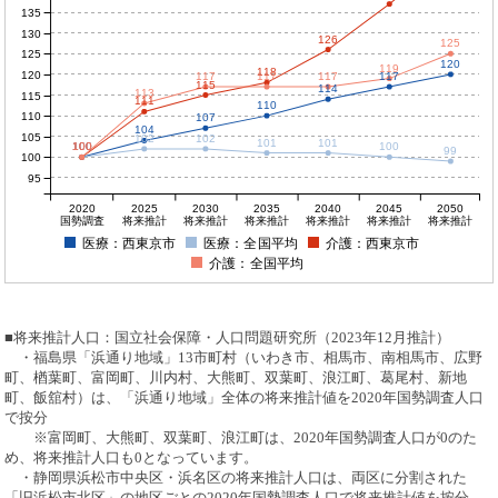
135
130
126
125
125
120
119
118
120
117
117
117
117
115
114
113
115
111
110
110
107
104
105
102
102
101
101
100
100
100
100
100
99
100
95
2020
2025
2030
2035
2040
2045
2050
国勢調査
将来推計
将来推計
将来推計
将来推計
将来推計
将来推計
医療：西東京市
医療：全国平均
介護：西東京市
介護：全国平均
■将来推計人口：国立社会保障・人口問題研究所（2023年12月推計）
・福島県「浜通り地域」13市町村（いわき市、相馬市、南相馬市、広野
町、楢葉町、富岡町、川内村、大熊町、双葉町、浪江町、葛尾村、新地
町、飯舘村）は、「浜通り地域」全体の将来推計値を2020年国勢調査人口
で按分
※富岡町、大熊町、双葉町、浪江町は、2020年国勢調査人口が0のた
め、将来推計人口も0となっています。
・静岡県浜松市中央区・浜名区の将来推計人口は、両区に分割された
「旧浜松市北区」の地区ごとの2020年国勢調査人口で将来推計値を按分