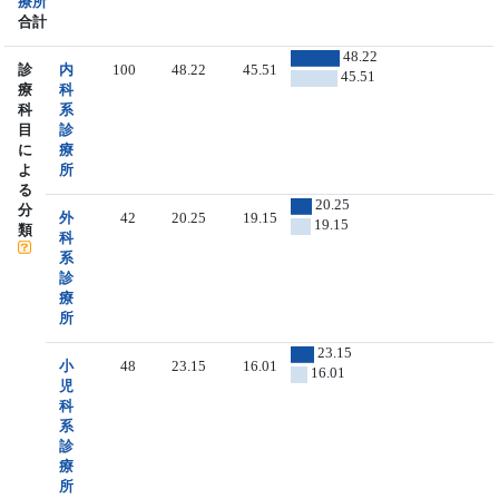
療所
合計
48.22
診
内
100
48.22
45.51
45.51
療
科
科
系
目
診
に
療
よ
所
る
20.25
分
外
42
20.25
19.15
19.15
類
科
系
診
療
所
23.15
小
48
23.15
16.01
16.01
児
科
系
診
療
所