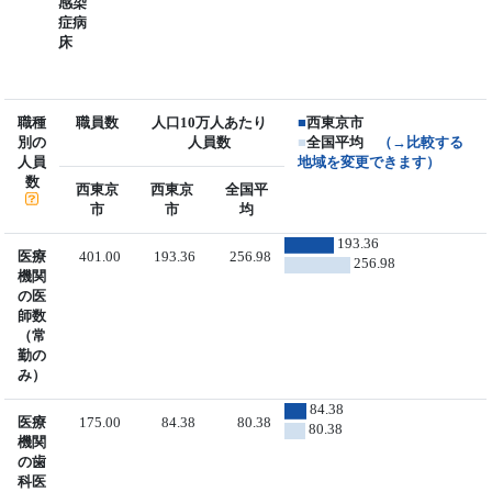
感染
症病
床
職種
職員数
人口10万人あたり
■
西東京市
別の
人員数
■
全国平均
（→比較する
人員
地域を変更できます）
数
西東京
西東京
全国平
市
市
均
193.36
医療
401.00
193.36
256.98
256.98
機関
の医
師数
（常
勤の
み）
84.38
医療
175.00
84.38
80.38
80.38
機関
の歯
科医