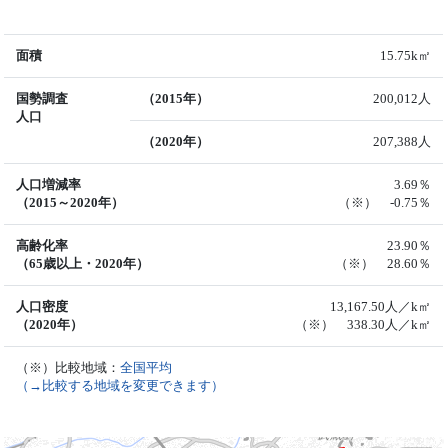
面積
15.75k㎡
国勢調査
（2015年）
200,012人
人口
（2020年）
207,388人
人口増減率
3.69％
（2015～2020年）
（※） -0.75％
高齢化率
23.90％
（65歳以上・2020年）
（※） 28.60％
人口密度
13,167.50人／k㎡
（2020年）
（※） 338.30人／k㎡
（※）比較地域：
全国平均
（→比較する地域を変更できます）