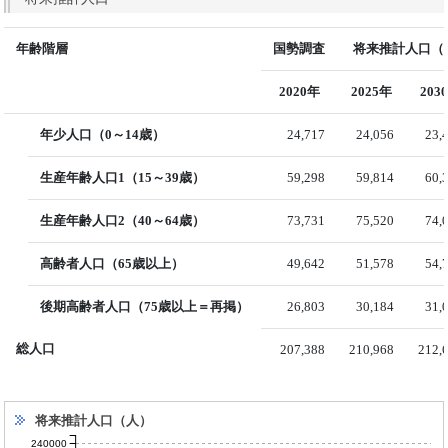
年齢階層
国勢調査
将来推計人口（国
2020年
2025年
203
年少人口（0～14歳）
24,717
24,056
23,
生産年齢人口1（15～39歳）
59,298
59,814
60,
生産年齢人口2（40～64歳）
73,731
75,520
74,
高齢者人口（65歳以上）
49,642
51,578
54,
後期高齢者人口（75歳以上＝再掲）
26,803
30,184
31,
総人口
207,388
210,968
212,
将来推計人口（人）
240000