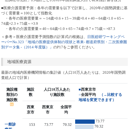
■医療介護需要予測：各年の需要量を以下で計算し、2020年の国勢調査に基
づく需要量＝100として指数化
・各年の医療需要量＝～14歳×0.6＋15～39歳×0.4＋40～64歳×1.0＋65～
74歳×2.3＋75歳～×3.9
・各年の介護需要量＝40～64歳×1.0＋65～74歳×9.7＋75歳～×87.3
＜参考＞医療介護需要予測指数の計算式の根拠は、
日医総研ワーキングペ
ーパーNo.323「地域の医療提供体制の現状と将来- 都道府県別・二次医療圏
別データ集 -（2014 年度版）」
のP17をご参照ください。
地域医療資源
最新の地域内医療機関情報の集計値（人口10万人あたりは、2020年国勢調
査総人口で計算）
施設種
施設
人口10万人あた
■
西東京市
類別の
数
り施設数
■
全国平均
（→比較する
施設数
地域を変更できます）
西東
西東京
全国平
京市
市
均
73.77
一般診
153
73.77
70.32
70.32