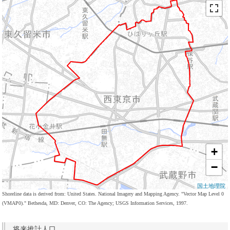
+
−
国土地理院
Shoreline data is derived from: United States. National Imagery and Mapping Agency. "Vector Map Level 0
(VMAP0)." Bethesda, MD: Denver, CO: The Agency; USGS Information Services, 1997.
将来推計人口