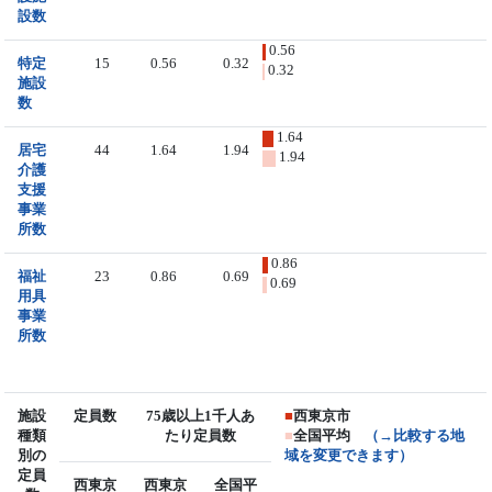
設数
0.56
特定
15
0.56
0.32
0.32
施設
数
1.64
居宅
44
1.64
1.94
1.94
介護
支援
事業
所数
0.86
福祉
23
0.86
0.69
0.69
用具
事業
所数
施設
定員数
75歳以上1千人あ
■
西東京市
種類
たり定員数
■
全国平均
（→比較する地
別の
域を変更できます）
定員
西東京
西東京
全国平