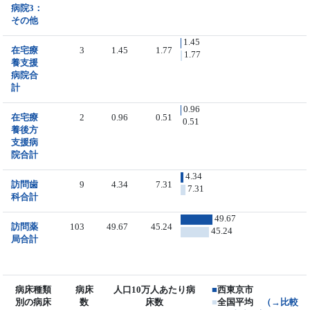
病院3：
その他
1.45
在宅療
3
1.45
1.77
1.77
養支援
病院合
計
0.96
在宅療
2
0.96
0.51
0.51
養後方
支援病
院合計
4.34
訪問歯
9
4.34
7.31
7.31
科合計
49.67
訪問薬
103
49.67
45.24
45.24
局合計
病床種類
病床
人口10万人あたり病
■
西東京市
別の病床
数
床数
■
全国平均
（→比較