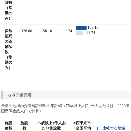
師数
（常
勤の
み）
158.16
保険
328.00
158.16
111.74
111.74
薬局
の薬
剤師
数
（常
勤の
み）
地域介護資源
最新の地域内介護施設情報の集計値（75歳以上人口1千人あたりは、2020年
国勢調査総人口で計算）
施設
施設
75歳以上1千人あ
■
西東京市
種類
数
たり施設数
■
全国平均
（→比較する地域