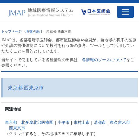
トップページ
>
地域別統計
> 東京都 西東京市
JMAPは、各都道府県医師会、郡市区医師会や会員が、自地域の将来の医療
や介護の提供体制について検討を行う際の参考、ツールとして活用してい
ただくことを目的としています。
当サイトで使用している各種情報の出典は、
各情報のソースについて
をご
参照ください。
東京都 西東京市
関連地域
東京都
｜
北多摩北部医療圏
｜
小平市
｜
東村山市
｜
清瀬市
｜
東久留米市
｜
西東京市
（クリックすると、その地域の画面に移動します）