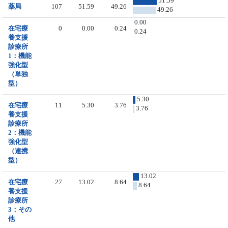
51.59
薬局
107
51.59
49.26
49.26
0.00
在宅療
0
0.00
0.24
0.24
養支援
診療所
1：機能
強化型
（単独
型）
5.30
在宅療
11
5.30
3.76
3.76
養支援
診療所
2：機能
強化型
（連携
型）
13.02
在宅療
27
13.02
8.64
8.64
養支援
診療所
3：その
他