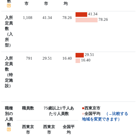
数
市
市
均
41.34
入所
1,108
41.34
78.26
78.26
定員
数
（入
所
型）
29.51
入所
791
29.51
16.40
16.40
定員
数
（特
定施
設）
職種
職員数
75歳以上1千人あ
■
西東京市
別の
たり人員数
■
全国平均
（→比較する
人員
地域を変更できます）
数
西東京
西東京
全国平
市
市
均