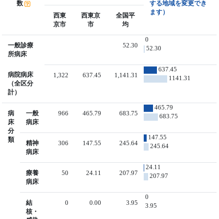
数
する地域を変更でき
ます）
西東
西東京
全国平
京市
市
均
0
一般診療
52.30
52.30
所病床
637.45
病院病床
1,322
637.45
1,141.31
1141.31
（全区分
計）
465.79
病
一般
966
465.79
683.75
683.75
床
病床
分
147.55
類
精神
306
147.55
245.64
245.64
病床
24.11
療養
50
24.11
207.97
207.97
病床
0
結
0
0.00
3.95
3.95
核・