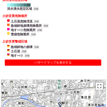
洪水浸水想定区域
詳細
土砂災害危険個所
土石流危険渓流
詳細
急傾斜地崩壊危険箇所
詳細
地すべり危険箇所
詳細
雪崩危険箇所
詳細
土砂災害警戒区域
急傾斜地の崩壊
詳細
土石流
詳細
地すべり
詳細
ハザードマップを表示する