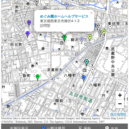
×
めぐみ園ホームヘルプサービス
東京都西東京市柳沢4-1-3
訪問型
+
−
国土地理院
Shoreline data is derived from: United States. National Imagery and Mapping Agency. "Vector Map Level 0
(VMAP0)." Bethesda, MD: Denver, CO: The Agency; USGS Information Services, 1997.
全施設表示
一般診療所
歯科
薬局