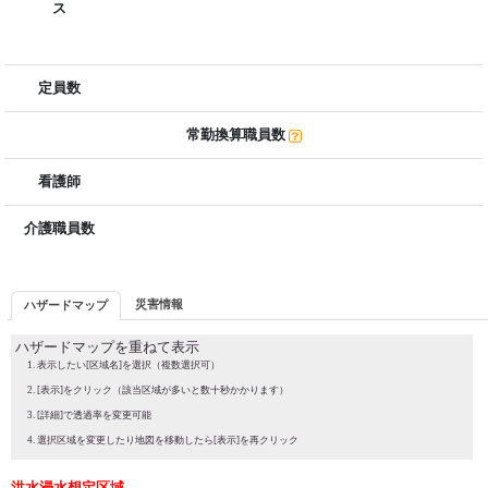
ス
定員数
常勤換算職員数
看護師
介護職員数
災害情報
ハザードマップ
ハザードマップを重ねて表示
表示したい[区域名]を選択（複数選択可）
[表示]をクリック（該当区域が多いと数十秒かかります）
[詳細]で透過率を変更可能
選択区域を変更したり地図を移動したら[表示]を再クリック
洪水浸水想定区域