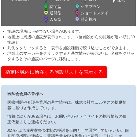
訪問型
ケアプラン
通所型
ショートステイ
入所型
特定施設
施設の場所は正確でない場合があります。
地図上に周辺の施設が表示されます。（当施設からの距離が近い順に30
施設）
凡例をクリックすると、表示を施設種類で絞り込むことができます。
地図上のマーカーをクリックすると基本情報が表示され、名称をクリッ
クするとその施設のページに移動します。
指定区域内に所在する施設リストを表示する
医師会会員の皆様へ
医療機関や介護事業所の基本情報は、株式会社ウェルネスの提供情
報に基づき作成しています。
情報に誤りがある場合は、お問い合わせ＞当サイトの施設情報の修
正依頼よりご連絡ください。
JMAPは地域医療提供体制の検討を目的として運営しているため、個
別医療機関の連絡先（電話番号やFAX番号）は表示しておりませ