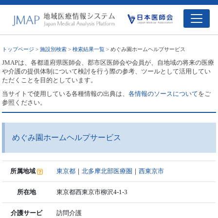
トップページ
>
施設別検索
>
検索結果一覧
> めぐみ園ホームヘルプサービス
JMAPは、各都道府県医師会、郡市区医師会や会員が、自地域の将来の医療
や介護の提供体制について検討を行う際の参考、ツールとして活用してい
ただくことを目的としています。
当サイトで使用している各種情報の出典は、
各情報のソースについて
をご
参照ください。
めぐみ園ホームヘルプサービス
所属地域
東京都
｜
北多摩北部医療圏
｜
西東京市
所在地
東京都西東京市柳沢4-1-3
介護サービ
訪問介護