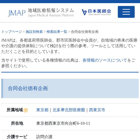
トップページ
>
施設別検索
>
検索結果一覧
> 合同会社徳有企画
JMAPは、各都道府県医師会、郡市区医師会や会員が、自地域の将来の医療
や介護の提供体制について検討を行う際の参考、ツールとして活用してい
ただくことを目的としています。
当サイトで使用している各種情報の出典は、
各情報のソースについて
をご
参照ください。
合同会社徳有企画
所属地域
東京都
｜
北多摩北部医療圏
｜
西東京市
所在地
東京都西東京市向台町6-10-11
介護サービ
訪問介護