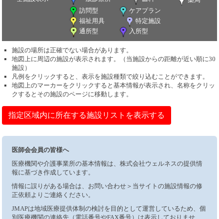
訪問型
ケアプラン
福祉用具
特定施設
通所型
入所型
施設の場所は正確でない場合があります。
地図上に周辺の施設が表示されます。（当施設からの距離が近い順に30
施設）
凡例をクリックすると、表示を施設種類で絞り込むことができます。
地図上のマーカーをクリックすると基本情報が表示され、名称をクリッ
クするとその施設のページに移動します。
指定区域内に所在する施設リストを表示する
医師会会員の皆様へ
医療機関や介護事業所の基本情報は、株式会社ウェルネスの提供情
報に基づき作成しています。
情報に誤りがある場合は、お問い合わせ＞当サイトの施設情報の修
正依頼よりご連絡ください。
JMAPは地域医療提供体制の検討を目的として運営しているため、個
別医療機関の連絡先（電話番号やFAX番号）は表示しておりませ