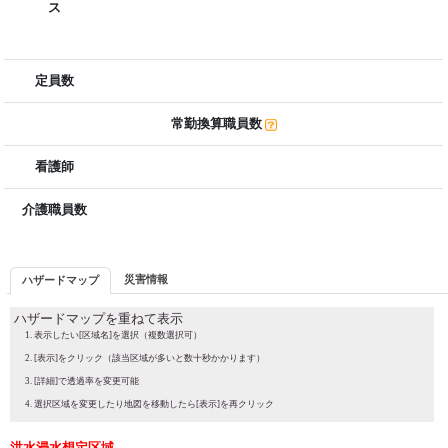
ス
定員数
常勤換算職員数
看護師
介護職員数
災害情報
ハザードマップ
ハザードマップを重ねて表示
表示したい[区域名]を選択（複数選択可）
[表示]をクリック（該当区域が多いと数十秒かかります）
[詳細]で透過率を変更可能
選択区域を変更したり地図を移動したら[表示]を再クリック
洪水浸水想定区域