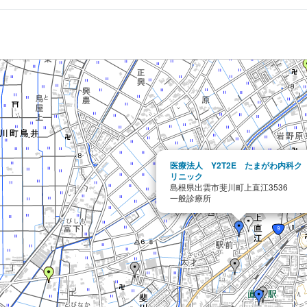
医療法人 Y2T2E たまがわ内科ク
リニック
島根県出雲市斐川町上直江3536
一般診療所