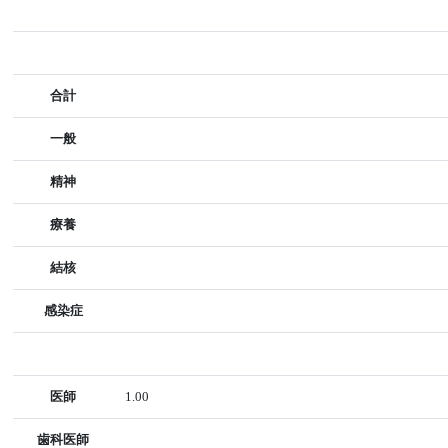
合計
一般
精神
療養
結核
感染症
医師
1.00
歯科医師