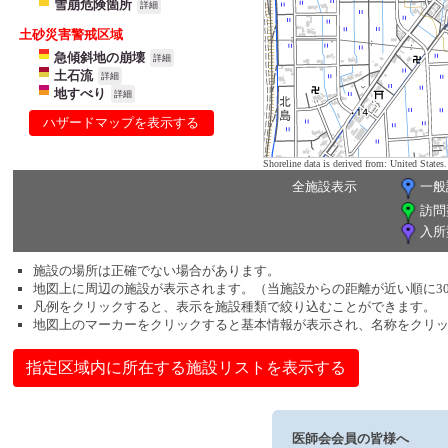
雪崩危険箇所
詳細
土砂災害警戒区域
急傾斜地の崩壊
詳細
土石流
詳細
地すべり
詳細
ハザードマップを表示する
Shoreline data is derived from: United Sta
全施設表示
一般
訪問
入所
施設の場所は正確でない場合があります。
地図上に周辺の施設が表示されます。（当施設からの距離が近い順に3
凡例をクリックすると、表示を施設種類で絞り込むことができます。
地図上のマーカーをクリックすると基本情報が表示され、名称をクリ
指定区域内に所在する施設リストを表示する
医師会会員の皆様へ