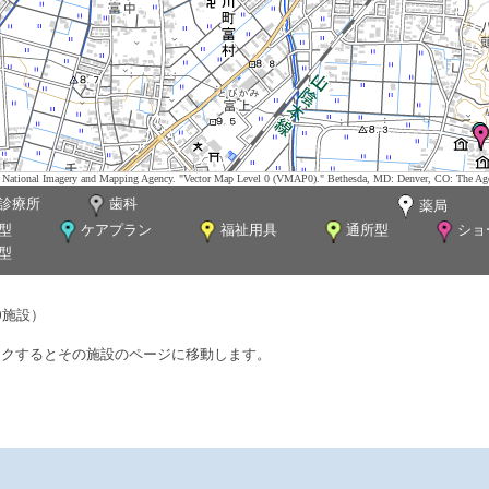
tes. National Imagery and Mapping Agency. "Vector Map Level 0 (VMAP0)." Bethesda, MD: Denver, CO: The Ag
診療所
歯科
薬局
型
ケアプラン
福祉用具
通所型
ショ
型
0施設）
ックするとその施設のページに移動します。