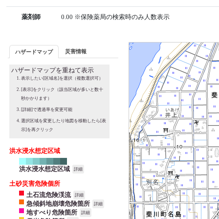
薬剤師
0.00 ※保険薬局の検索時のみ人数表示
災害情報
ハザードマップ
ハザードマップを重ねて表示
表示したい[区域名]を選択（複数選択可）
[表示]をクリック（該当区域が多いと数十
秒かかります）
[詳細]で透過率を変更可能
選択区域を変更したり地図を移動したら[表
示]を再クリック
洪水浸水想定区域
洪水浸水想定区域
詳細
土砂災害危険個所
土石流危険渓流
詳細
急傾斜地崩壊危険箇所
詳細
地すべり危険箇所
詳細