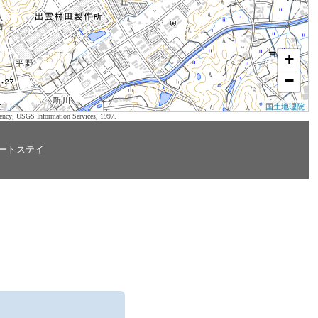
+
−
国土地理院
ency; USGS Information Services, 1997.
ートステイ