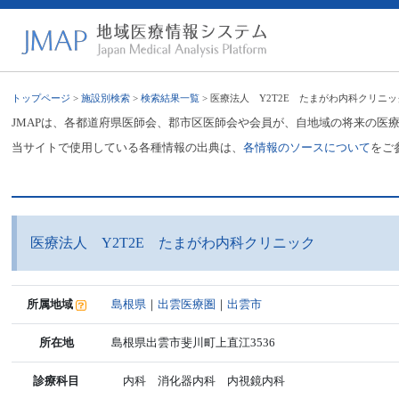
トップページ
>
施設別検索
>
検索結果一覧
> 医療法人 Y2T2E たまがわ内科クリニッ
JMAPは、各都道府県医師会、郡市区医師会や会員が、自地域の将来の医
当サイトで使用している各種情報の出典は、
各情報のソースについて
をご
医療法人 Y2T2E たまがわ内科クリニック
所属地域
島根県
｜
出雲医療圏
｜
出雲市
所在地
島根県出雲市斐川町上直江3536
診療科目
内科 消化器内科 内視鏡内科