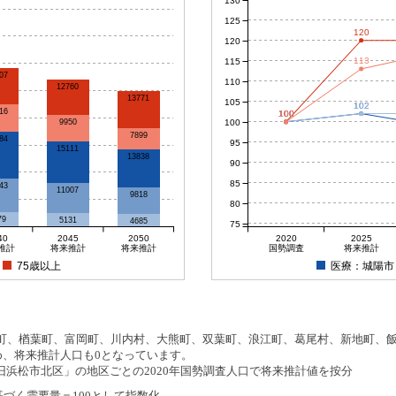
130
125
120
120
113
115
07
110
12760
13771
105
102
102
16
100
100
100
100
100
9950
7899
84
95
15111
13838
90
85
43
11007
9818
80
79
5131
4685
75
40
2045
2050
2020
2025
推計
将来推計
将来推計
国勢調査
将来推計
75歳以上
医療：城陽市
、楢葉町、富岡町、川内村、大熊町、双葉町、浪江町、葛尾村、新地町、飯舘
め、将来推計人口も0となっています。
浜松市北区」の地区ごとの2020年国勢調査人口で将来推計値を按分
基づく需要量＝100として指数化