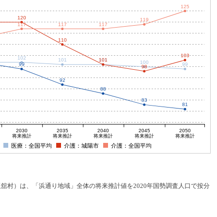
125
120
119
117
117
117
110
103
102
101
101
101
100
99
99
98
92
88
83
81
2030
2035
2040
2045
2050
将来推計
将来推計
将来推計
将来推計
将来推計
医療：全国平均
介護：城陽市
介護：全国平均
村）は、「浜通り地域」全体の将来推計値を2020年国勢調査人口で按分