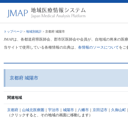
トップページ
>
地域別統計
> 京都府 城陽市
JMAPは、各都道府県医師会、郡市区医師会や会員が、自地域の将来の医
当サイトで使用している各種情報の出典は、
各情報のソースについて
をご
京都府 城陽市
関連地域
京都府
｜
山城北医療圏
｜
宇治市
｜
城陽市
｜
八幡市
｜
京田辺市
｜
久御山町
（クリックすると、その地域の画面に移動します）