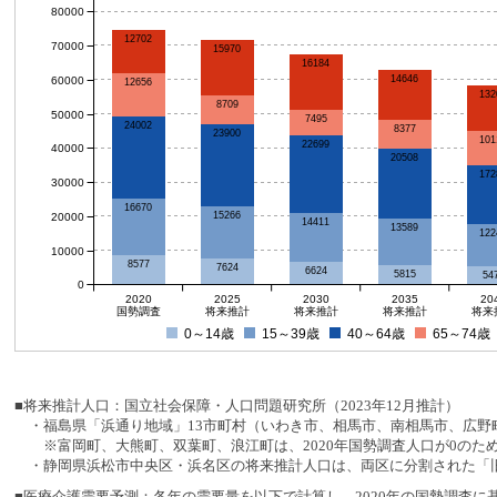
80000
12702
70000
15970
16184
14646
60000
12656
132
8709
50000
7495
24002
8377
23900
101
22699
40000
20508
172
30000
16670
15266
20000
14411
13589
122
10000
8577
7624
6624
5815
54
0
2020
2025
2030
2035
20
国勢調査
将来推計
将来推計
将来推計
将来
0～14歳
15～39歳
40～64歳
65～74歳
■将来推計人口：国立社会保障・人口問題研究所（2023年12月推計）
・福島県「浜通り地域」13市町村（いわき市、相馬市、南相馬市、広野町
※富岡町、大熊町、双葉町、浪江町は、2020年国勢調査人口が0のた
・静岡県浜松市中央区・浜名区の将来推計人口は、両区に分割された「旧
■医療介護需要予測：各年の需要量を以下で計算し、2020年の国勢調査に