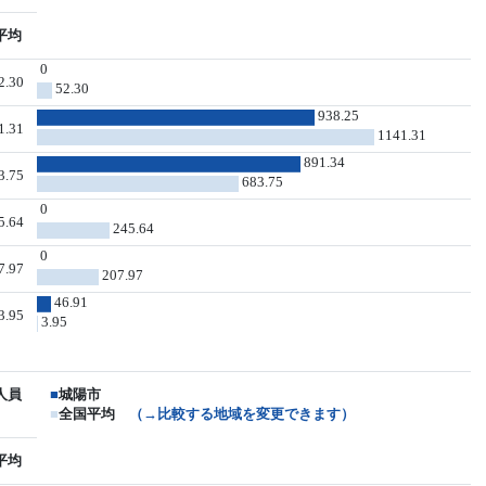
平均
0
2.30
52.30
938.25
1.31
1141.31
891.34
3.75
683.75
0
5.64
245.64
0
7.97
207.97
46.91
3.95
3.95
人員
■
城陽市
■
全国平均
（→比較する地域を変更できます）
平均