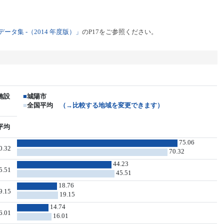
タ集 -（2014 年度版）」
のP17をご参照ください。
施設
■
城陽市
■
全国平均
（→比較する地域を変更できます）
平均
75.06
0.32
70.32
44.23
5.51
45.51
18.76
9.15
19.15
14.74
6.01
16.01