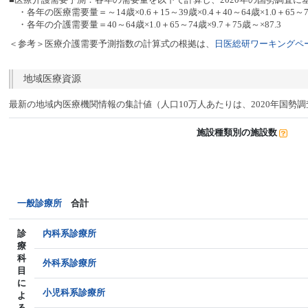
・各年の医療需要量＝～14歳×0.6＋15～39歳×0.4＋40～64歳×1.0＋65～74
・各年の介護需要量＝40～64歳×1.0＋65～74歳×9.7＋75歳～×87.3
＜参考＞医療介護需要予測指数の計算式の根拠は、
日医総研ワーキングペー
地域医療資源
最新の地域内医療機関情報の集計値（人口10万人あたりは、2020年国勢
施設種類別の施設数
一般診療所
合計
診
内科系診療所
療
科
外科系診療所
目
に
小児科系診療所
よ
る