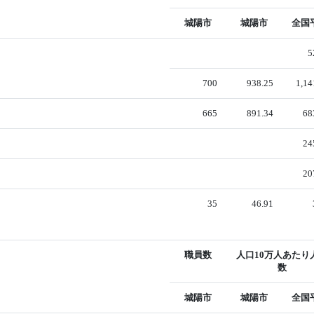
城陽市
城陽市
全国
5
700
938.25
1,14
665
891.34
68
24
20
35
46.91
職員数
人口10万人あたり
数
城陽市
城陽市
全国