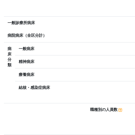
一般診療所病床
病院病床（全区分計）
病
一般病床
床
分
精神病床
類
療養病床
結核・感染症病床
職種別の人員数