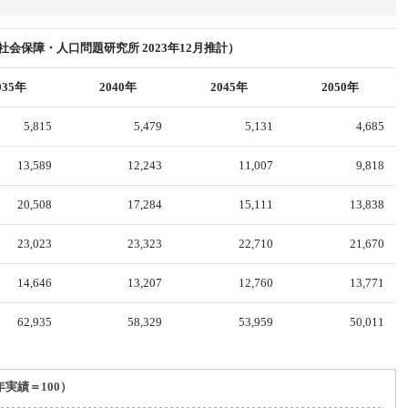
会保障・人口問題研究所 2023年12月推計）
035年
2040年
2045年
2050年
5,815
5,479
5,131
4,685
13,589
12,243
11,007
9,818
20,508
17,284
15,111
13,838
23,023
23,323
22,710
21,670
14,646
13,207
12,760
13,771
62,935
58,329
53,959
50,011
年実績＝100）