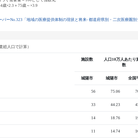
歳×2.3＋75歳～×3.9
パーNo.323「地域の医療提供体制の現状と将来- 都道府県別・二次医療圏別デー
調査総人口で計算）
施設数
人口10万人あたり
数
城陽市
城陽市
全国
56
75.06
7
33
44.23
4
14
18.76
1
11
14.74
1