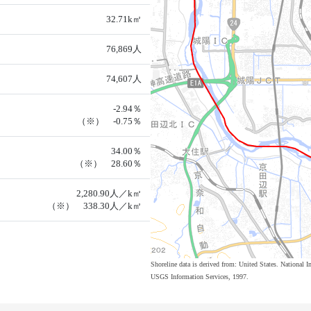
32.71k㎡
76,869人
74,607人
-2.94％
（※） -0.75％
34.00％
（※） 28.60％
2,280.90人／k㎡
（※） 338.30人／k㎡
Shoreline data is derived from: United States. Nation
USGS Information Services, 1997.