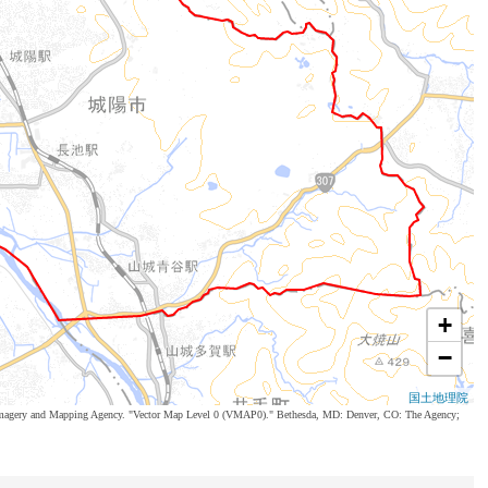
+
−
国土地理院
al Imagery and Mapping Agency. "Vector Map Level 0 (VMAP0)." Bethesda, MD: Denver, CO: The Agency;