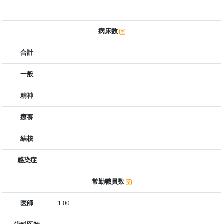
病床数
合計
一般
精神
療養
結核
感染症
常勤職員数
医師
1.00