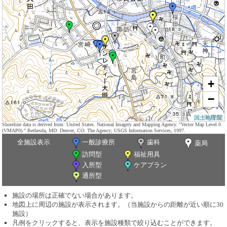
+
−
国土地理院
Shoreline data is derived from: United States. National Imagery and Mapping Agency. "Vector Map Level 0
(VMAP0)." Bethesda, MD: Denver, CO: The Agency; USGS Information Services, 1997.
全施設表示
一般診療所
歯科
薬局
訪問型
福祉用具
入所型
ケアプラン
通所型
施設の場所は正確でない場合があります。
地図上に周辺の施設が表示されます。（当施設からの距離が近い順に30
施設）
凡例をクリックすると、表示を施設種類で絞り込むことができます。