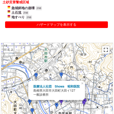
土砂災害警戒区域
急傾斜地の崩壊
詳細
土石流
詳細
地すべり
詳細
ハザードマップを表示する
×
医療法人社団 Showa 昭和医院
島根県大田市大田町大田イ127
一般診療所