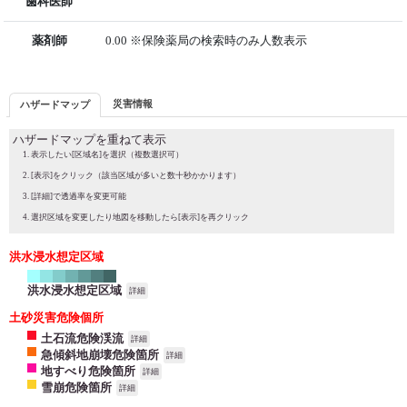
歯科医師
薬剤師
0.00 ※保険薬局の検索時のみ人数表示
災害情報
ハザードマップ
ハザードマップを重ねて表示
表示したい[区域名]を選択（複数選択可）
[表示]をクリック（該当区域が多いと数十秒かかります）
[詳細]で透過率を変更可能
選択区域を変更したり地図を移動したら[表示]を再クリック
洪水浸水想定区域
洪水浸水想定区域
詳細
土砂災害危険個所
土石流危険渓流
詳細
急傾斜地崩壊危険箇所
詳細
地すべり危険箇所
詳細
雪崩危険箇所
詳細