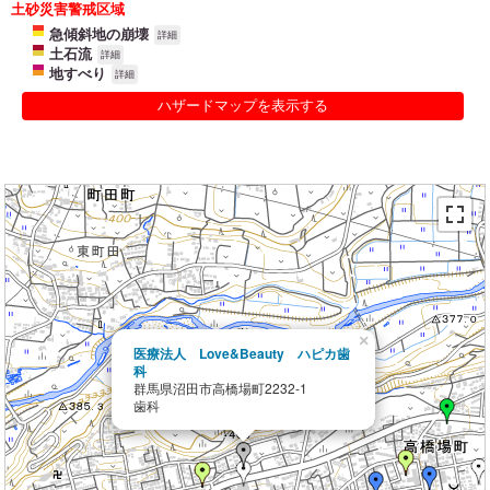
土砂災害警戒区域
急傾斜地の崩壊
詳細
土石流
詳細
地すべり
詳細
ハザードマップを表示する
×
医療法人 Love&Beauty ハピカ歯
科
群馬県沼田市高橋場町2232-1
歯科