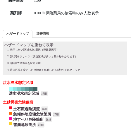
歯科医師
1.00
薬剤師
0.00 ※保険薬局の検索時のみ人数表示
災害情報
ハザードマップ
ハザードマップを重ねて表示
表示したい[区域名]を選択（複数選択可）
[表示]をクリック（該当区域が多いと数十秒かかります）
[詳細]で透過率を変更可能
選択区域を変更したり地図を移動したら[表示]を再クリック
洪水浸水想定区域
洪水浸水想定区域
詳細
土砂災害危険個所
土石流危険渓流
詳細
急傾斜地崩壊危険箇所
詳細
地すべり危険箇所
詳細
雪崩危険箇所
詳細