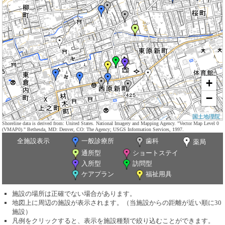
+
−
国土地理院
Shoreline data is derived from: United States. National Imagery and Mapping Agency. "Vector Map Level 0
(VMAP0)." Bethesda, MD: Denver, CO: The Agency; USGS Information Services, 1997.
全施設表示
一般診療所
歯科
薬局
通所型
ショートステイ
入所型
訪問型
ケアプラン
福祉用具
施設の場所は正確でない場合があります。
地図上に周辺の施設が表示されます。（当施設からの距離が近い順に30
施設）
凡例をクリックすると、表示を施設種類で絞り込むことができます。