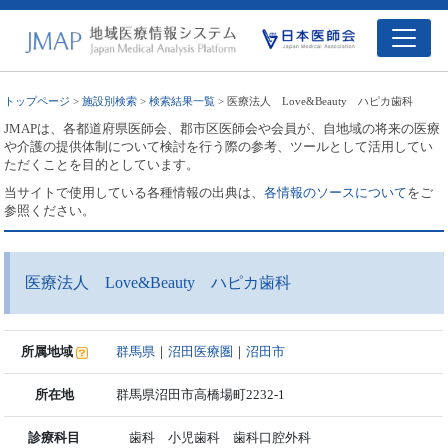
トップページ
>
施設別検索
>
検索結果一覧
> 医療法人 Love&Beauty ハピカ歯科
JMAPは、各都道府県医師会、郡市区医師会や会員が、自地域の将来の医療
や介護の提供体制について検討を行う際の参考、ツールとして活用してい
ただくことを目的としています。
当サイトで使用している各種情報の出典は、
各情報のソースについて
をご
参照ください。
医療法人 Love&Beauty ハピカ歯科
所属地域
群馬県
｜
沼田医療圏
｜
沼田市
所在地
群馬県沼田市高橋場町2232-1
診療科目
歯科 小児歯科 歯科口腔外科