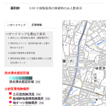
薬剤師
0.00 ※保険薬局の検索時のみ人数表示
災害情報
ハザードマップ
ハザードマップを重ねて表示
表示したい[区域名]を選択（複数選択可）
[表示]をクリック（該当区域が多いと数十
秒かかります）
[詳細]で透過率を変更可能
選択区域を変更したり地図を移動したら[表
示]を再クリック
洪水浸水想定区域
洪水浸水想定区域
詳細
土砂災害危険個所
土石流危険渓流
詳細
急傾斜地崩壊危険箇所
詳細
地すべり危険箇所
詳細