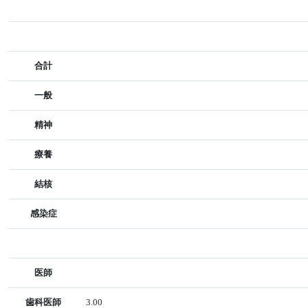
合計
一般
精神
療養
結核
感染症
医師
歯科医師
3.00