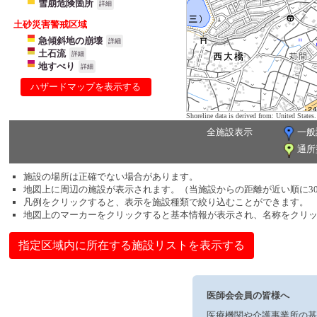
雪崩危険箇所
詳細
土砂災害警戒区域
急傾斜地の崩壊
詳細
土石流
詳細
地すべり
詳細
ハザードマップを表示する
Shoreline data is derived from: United Sta
全施設表示
一般
通所
施設の場所は正確でない場合があります。
地図上に周辺の施設が表示されます。（当施設からの距離が近い順に3
凡例をクリックすると、表示を施設種類で絞り込むことができます。
地図上のマーカーをクリックすると基本情報が表示され、名称をクリ
指定区域内に所在する施設リストを表示する
医師会会員の皆様へ
医療機関や介護事業所の基