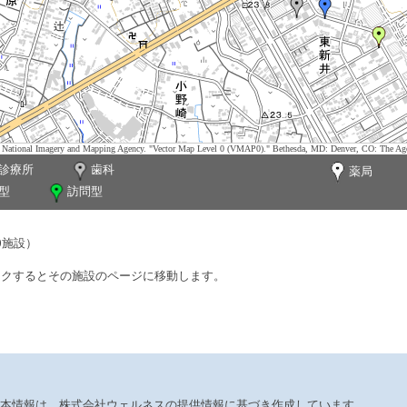
tes. National Imagery and Mapping Agency. "Vector Map Level 0 (VMAP0)." Bethesda, MD: Denver, CO: The Ag
診療所
歯科
薬局
型
訪問型
0施設）
ックするとその施設のページに移動します。
本情報は、株式会社ウェルネスの提供情報に基づき作成しています。