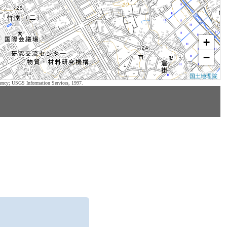
+
−
国土地理院
ency; USGS Information Services, 1997.