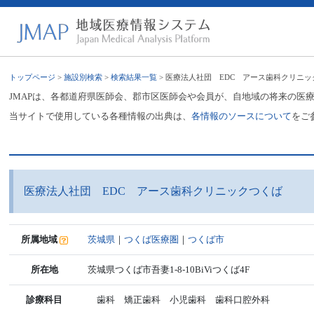
トップページ
>
施設別検索
>
検索結果一覧
> 医療法人社団 EDC アース歯科クリニ
JMAPは、各都道府県医師会、郡市区医師会や会員が、自地域の将来の医
当サイトで使用している各種情報の出典は、
各情報のソースについて
をご
医療法人社団 EDC アース歯科クリニックつくば
所属地域
茨城県
｜
つくば医療圏
｜
つくば市
所在地
茨城県つくば市吾妻1-8-10BiViつくば4F
診療科目
歯科 矯正歯科 小児歯科 歯科口腔外科