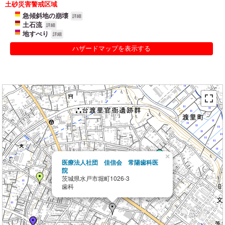
土砂災害警戒区域
急傾斜地の崩壊
詳細
土石流
詳細
地すべり
詳細
ハザードマップを表示する
×
医療法人社団 佳信会 常陽歯科医
院
茨城県水戸市堀町1026-3
歯科