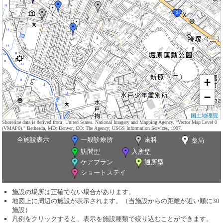
+
−
国土地理院
Shoreline data is derived from: United States. National Imagery and Mapping Agency. "Vector Map Level 0
(VMAP0)." Bethesda, MD: Denver, CO: The Agency; USGS Information Services, 1997.
全施設表示
一般診療所
歯科
薬局
訪問型
入所型
ケアプラン
通所型
ショートステイ
施設の場所は正確でない場合があります。
地図上に周辺の施設が表示されます。（当施設からの距離が近い順に30
施設）
凡例をクリックすると、表示を施設種類で絞り込むことができます。