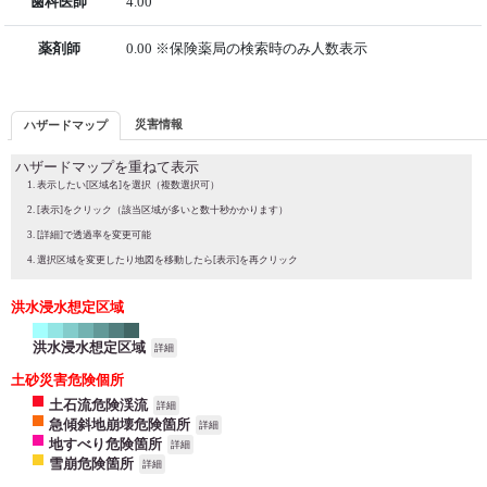
歯科医師
4.00
薬剤師
0.00 ※保険薬局の検索時のみ人数表示
災害情報
ハザードマップ
ハザードマップを重ねて表示
表示したい[区域名]を選択（複数選択可）
[表示]をクリック（該当区域が多いと数十秒かかります）
[詳細]で透過率を変更可能
選択区域を変更したり地図を移動したら[表示]を再クリック
洪水浸水想定区域
洪水浸水想定区域
詳細
土砂災害危険個所
土石流危険渓流
詳細
急傾斜地崩壊危険箇所
詳細
地すべり危険箇所
詳細
雪崩危険箇所
詳細