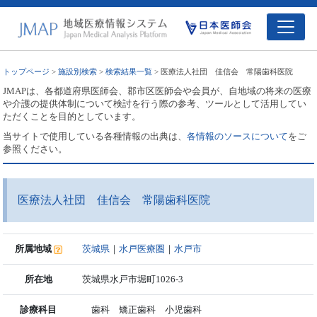
トップページ
>
施設別検索
>
検索結果一覧
> 医療法人社団 佳信会 常陽歯科医院
JMAPは、各都道府県医師会、郡市区医師会や会員が、自地域の将来の医療
や介護の提供体制について検討を行う際の参考、ツールとして活用してい
ただくことを目的としています。
当サイトで使用している各種情報の出典は、
各情報のソースについて
をご
参照ください。
医療法人社団 佳信会 常陽歯科医院
所属地域
茨城県
｜
水戸医療圏
｜
水戸市
所在地
茨城県水戸市堀町1026-3
診療科目
歯科 矯正歯科 小児歯科