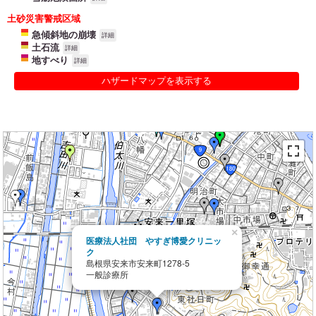
土砂災害警戒区域
急傾斜地の崩壊
詳細
土石流
詳細
地すべり
詳細
ハザードマップを表示する
×
医療法人社団 やすぎ博愛クリニッ
ク
島根県安来市安来町1278-5
一般診療所