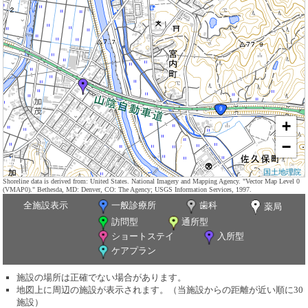
+
−
国土地理院
Shoreline data is derived from: United States. National Imagery and Mapping Agency. "Vector Map Level 0
(VMAP0)." Bethesda, MD: Denver, CO: The Agency; USGS Information Services, 1997.
全施設表示
一般診療所
歯科
薬局
訪問型
通所型
ショートステイ
入所型
ケアプラン
施設の場所は正確でない場合があります。
地図上に周辺の施設が表示されます。（当施設からの距離が近い順に30
施設）