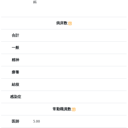
科
病床数
合計
一般
精神
療養
結核
感染症
常勤職員数
医師
5.00