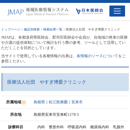
トップページ
>
施設別検索
>
検索結果一覧
> 医療法人社団 やすぎ博愛クリニック
JMAPは、各都道府県医師会、郡市区医師会や会員が、自地域の将来の医療
や介護の提供体制について検討を行う際の参考、ツールとして活用してい
ただくことを目的としています。
当サイトで使用している各種情報の出典は、
各情報のソースについて
をご
参照ください。
医療法人社団 やすぎ博愛クリニック
所属地域
島根県
｜
松江医療圏
｜
安来市
所在地
島根県安来市安来町1278-5
診療科目
内科 整形外科 呼吸器内科 糖尿病内科 乳腺外