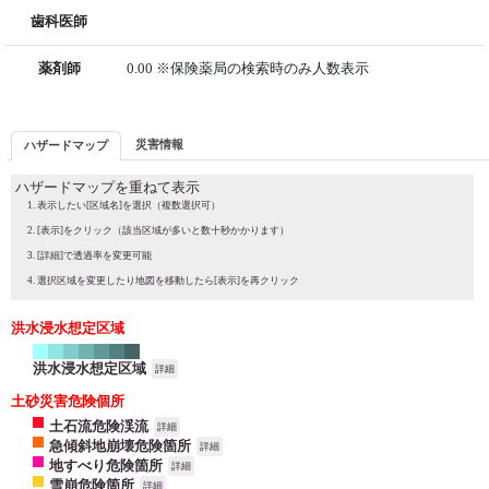
歯科医師
薬剤師
0.00 ※保険薬局の検索時のみ人数表示
災害情報
ハザードマップ
ハザードマップを重ねて表示
表示したい[区域名]を選択（複数選択可）
[表示]をクリック（該当区域が多いと数十秒かかります）
[詳細]で透過率を変更可能
選択区域を変更したり地図を移動したら[表示]を再クリック
洪水浸水想定区域
洪水浸水想定区域
詳細
土砂災害危険個所
土石流危険渓流
詳細
急傾斜地崩壊危険箇所
詳細
地すべり危険箇所
詳細
雪崩危険箇所
詳細