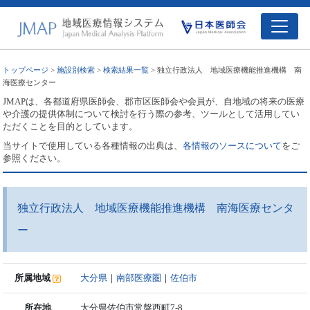
トップページ
>
施設別検索
>
検索結果一覧
> 独立行政法人 地域医療機能推進機構 南
海医療センター
JMAPは、各都道府県医師会、郡市区医師会や会員が、自地域の将来の医療
や介護の提供体制について検討を行う際の参考、ツールとして活用してい
ただくことを目的としています。
当サイトで使用している各種情報の出典は、
各情報のソースについて
をご
参照ください。
独立行政法人 地域医療機能推進機構 南海医療センタ
ー
所属地域
大分県
｜
南部医療圏
｜
佐伯市
所在地
大分県佐伯市常盤西町7-8