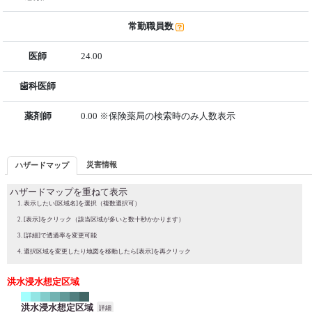
常勤職員数
医師
24.00
歯科医師
薬剤師
0.00 ※保険薬局の検索時のみ人数表示
災害情報
ハザードマップ
ハザードマップを重ねて表示
表示したい[区域名]を選択（複数選択可）
[表示]をクリック（該当区域が多いと数十秒かかります）
[詳細]で透過率を変更可能
選択区域を変更したり地図を移動したら[表示]を再クリック
洪水浸水想定区域
洪水浸水想定区域
詳細