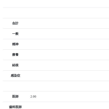
合計
一般
精神
療養
結核
感染症
医師
2.00
歯科医師