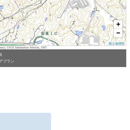
+
−
国土地理院
ency; USGS Information Services, 1997.
局
アプラン