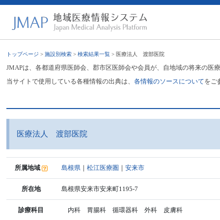
トップページ
>
施設別検索
>
検索結果一覧
> 医療法人 渡部医院
JMAPは、各都道府県医師会、郡市区医師会や会員が、自地域の将来の医
当サイトで使用している各種情報の出典は、
各情報のソースについて
をご
医療法人 渡部医院
所属地域
島根県
｜
松江医療圏
｜
安来市
所在地
島根県安来市安来町1195-7
診療科目
内科 胃腸科 循環器科 外科 皮膚科