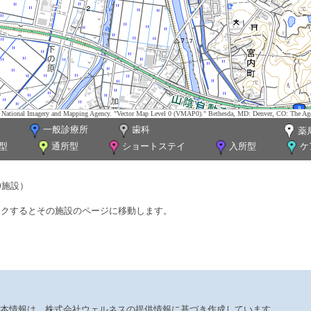
tes. National Imagery and Mapping Agency. "Vector Map Level 0 (VMAP0)." Bethesda, MD: Denver, CO: The Ag
一般診療所
歯科
薬
型
通所型
ショートステイ
入所型
ケ
0施設）
ックするとその施設のページに移動します。
本情報は、株式会社ウェルネスの提供情報に基づき作成しています。