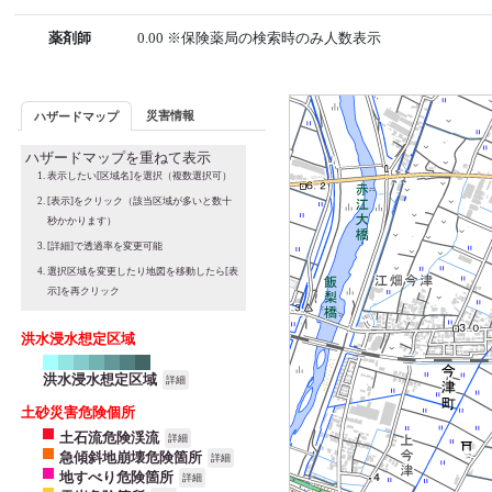
薬剤師
0.00 ※保険薬局の検索時のみ人数表示
災害情報
ハザードマップ
ハザードマップを重ねて表示
表示したい[区域名]を選択（複数選択可）
[表示]をクリック（該当区域が多いと数十
秒かかります）
[詳細]で透過率を変更可能
選択区域を変更したり地図を移動したら[表
示]を再クリック
洪水浸水想定区域
洪水浸水想定区域
詳細
土砂災害危険個所
土石流危険渓流
詳細
急傾斜地崩壊危険箇所
詳細
地すべり危険箇所
詳細