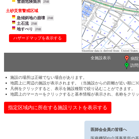
雪崩危険箇所
詳細
土砂災害警戒区域
急傾斜地の崩壊
詳細
土石流
詳細
地すべり
詳細
ハザードマップを表示する
Shoreline data is derived from: United Sta
全施設表示
病院
訪問
施設の場所は正確でない場合があります。
地図上に周辺の施設が表示されます。（当施設からの距離が近い順に3
凡例をクリックすると、表示を施設種類で絞り込むことができます。
地図上のマーカーをクリックすると基本情報が表示され、名称をクリ
指定区域内に所在する施設リストを表示する
医師会会員の皆様へ
医療機関や介護事業所の基