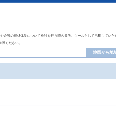
療や介護の提供体制について検討を行う際の参考、ツールとして活用していた
参照ください。
地図から地