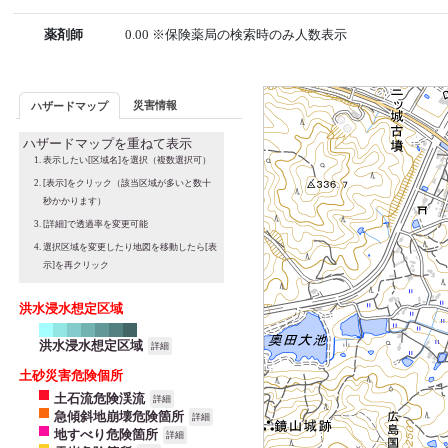
薬剤師
0.00 ※保険薬局の検索時のみ人数表示
災害情報
ハザードマップ
ハザードマップを重ねて表示
表示したい[区域名]を選択（複数選択可）
[表示]をクリック（該当区域が多いと数十
秒かかります）
[詳細]で透過率を変更可能
選択区域を変更したり地図を移動したら[表
示]を再クリック
洪水浸水想定区域
洪水浸水想定区域
詳細
土砂災害危険個所
土石流危険渓流
詳細
急傾斜地崩壊危険箇所
詳細
地すべり危険箇所
詳細