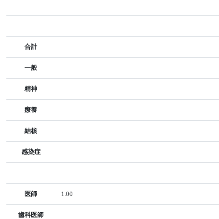
合計
一般
精神
療養
結核
感染症
医師
1.00
歯科医師