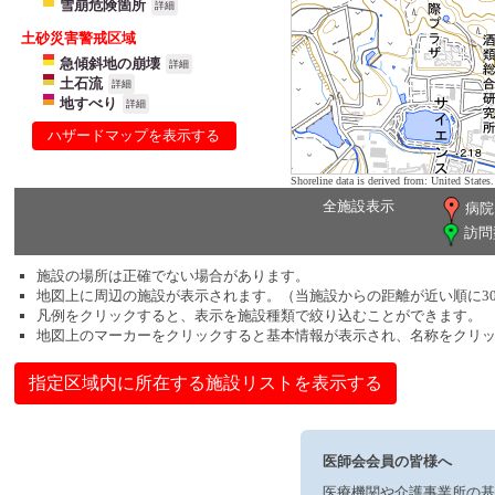
雪崩危険箇所
詳細
土砂災害警戒区域
急傾斜地の崩壊
詳細
土石流
詳細
地すべり
詳細
ハザードマップを表示する
Shoreline data is derived from: United Sta
全施設表示
病院
訪問
施設の場所は正確でない場合があります。
地図上に周辺の施設が表示されます。（当施設からの距離が近い順に3
凡例をクリックすると、表示を施設種類で絞り込むことができます。
地図上のマーカーをクリックすると基本情報が表示され、名称をクリ
指定区域内に所在する施設リストを表示する
医師会会員の皆様へ
医療機関や介護事業所の基