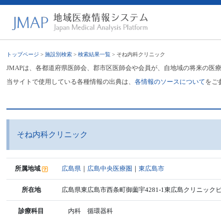
トップページ
>
施設別検索
>
検索結果一覧
> そね内科クリニック
JMAPは、各都道府県医師会、郡市区医師会や会員が、自地域の将来の医
当サイトで使用している各種情報の出典は、
各情報のソースについて
をご
そね内科クリニック
所属地域
広島県
｜
広島中央医療圏
｜
東広島市
所在地
広島県東広島市西条町御薗宇4281-1東広島クリニックビ
診療科目
内科 循環器科