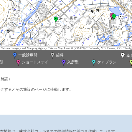
tes. National Imagery and Mapping Agency. "Vector Map Level 0 (VMAP0)." Bethesda, MD: Denver, CO: The Ag
一般診療所
歯科
薬
型
ショートステイ
入所型
ケアプラン
0施設）
ックするとその施設のページに移動します。
本情報は、株式会社ウェルネスの提供情報に基づき作成しています。