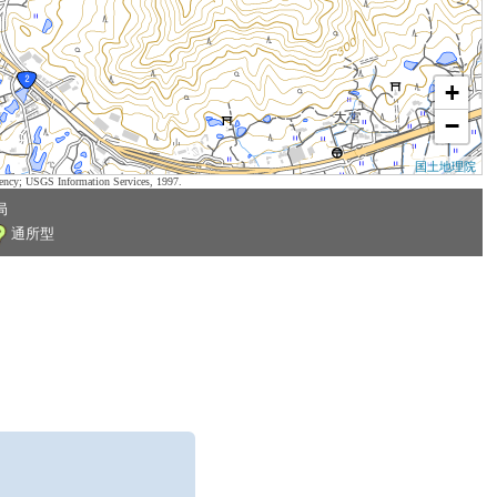
+
−
国土地理院
ency; USGS Information Services, 1997.
局
通所型