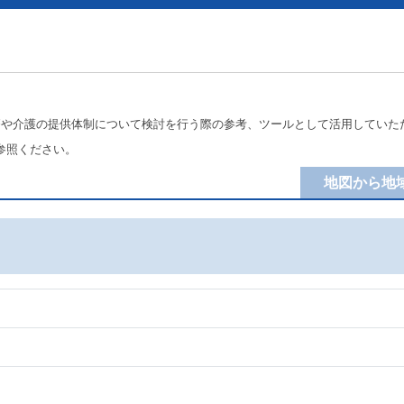
療や介護の提供体制について検討を行う際の参考、ツールとして活用していた
参照ください。
地図から地