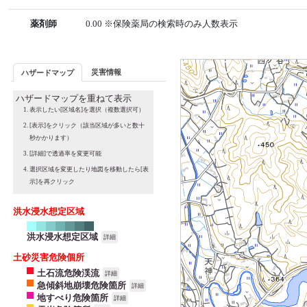
薬剤師
0.00 ※保険薬局の検索時のみ人数表示
災害情報
ハザードマップ
ハザードマップを重ねて表示
表示したい[区域名]を選択（複数選択可）
[表示]をクリック（該当区域が多いと数十
秒かかります）
[詳細]で透過率を変更可能
選択区域を変更したり地図を移動したら[表
示]を再クリック
洪水浸水想定区域
洪水浸水想定区域
詳細
土砂災害危険個所
土石流危険渓流
詳細
急傾斜地崩壊危険箇所
詳細
地すべり危険箇所
詳細