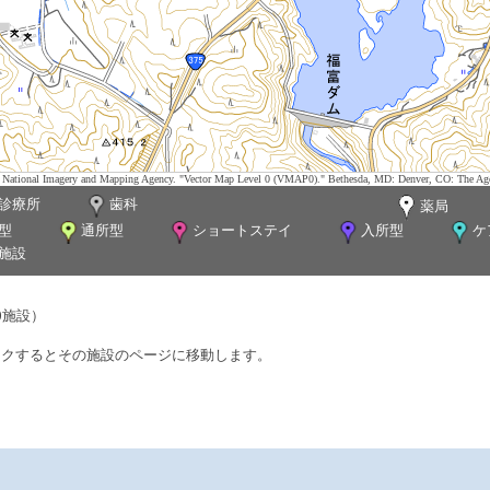
tes. National Imagery and Mapping Agency. "Vector Map Level 0 (VMAP0)." Bethesda, MD: Denver, CO: The Ag
診療所
歯科
薬局
型
通所型
ショートステイ
入所型
ケ
施設
0施設）
ックするとその施設のページに移動します。