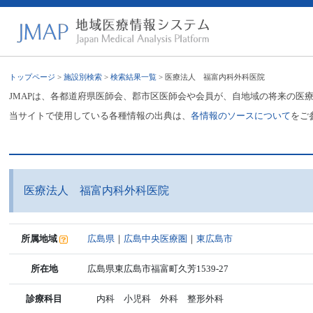
トップページ
>
施設別検索
>
検索結果一覧
> 医療法人 福富内科外科医院
JMAPは、各都道府県医師会、郡市区医師会や会員が、自地域の将来の医
当サイトで使用している各種情報の出典は、
各情報のソースについて
をご
医療法人 福富内科外科医院
所属地域
広島県
｜
広島中央医療圏
｜
東広島市
所在地
広島県東広島市福富町久芳1539-27
診療科目
内科 小児科 外科 整形外科