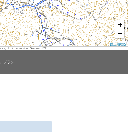
+
−
国土地理院
ency; USGS Information Services, 1997.
アプラン