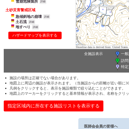
雪崩危険箇所
詳細
土砂災害警戒区域
急傾斜地の崩壊
詳細
土石流
詳細
地すべり
詳細
ハザードマップを表示する
Shoreline data is derived from: United Sta
全施設表示
一般
訪問
特定
施設の場所は正確でない場合があります。
地図上に周辺の施設が表示されます。（当施設からの距離が近い順に3
凡例をクリックすると、表示を施設種類で絞り込むことができます。
地図上のマーカーをクリックすると基本情報が表示され、名称をクリ
指定区域内に所在する施設リストを表示する
医師会会員の皆様へ