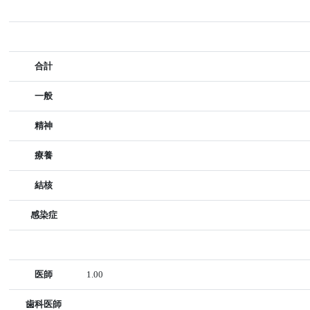
合計
一般
精神
療養
結核
感染症
医師
1.00
歯科医師