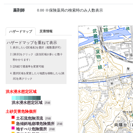
薬剤師
0.00 ※保険薬局の検索時のみ人数表示
災害情報
ハザードマップ
ハザードマップを重ねて表示
表示したい[区域名]を選択（複数選択可）
[表示]をクリック（該当区域が多いと数十
秒かかります）
[詳細]で透過率を変更可能
選択区域を変更したり地図を移動したら[表
示]を再クリック
洪水浸水想定区域
洪水浸水想定区域
詳細
土砂災害危険個所
土石流危険渓流
詳細
急傾斜地崩壊危険箇所
詳細
地すべり危険箇所
詳細