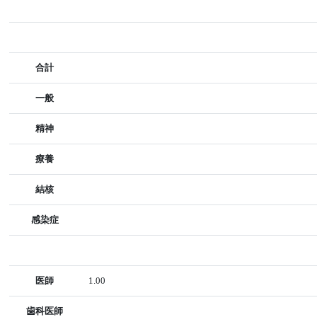
合計
一般
精神
療養
結核
感染症
医師
1.00
歯科医師