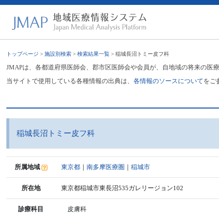
トップページ
>
施設別検索
>
検索結果一覧
> 稲城長沼トミー皮フ科
JMAPは、各都道府県医師会、郡市区医師会や会員が、自地域の将来の医
当サイトで使用している各種情報の出典は、
各情報のソースについて
をご
稲城長沼トミー皮フ科
所属地域
東京都
｜
南多摩医療圏
｜
稲城市
所在地
東京都稲城市東長沼535ガレリージョン102
診療科目
皮膚科