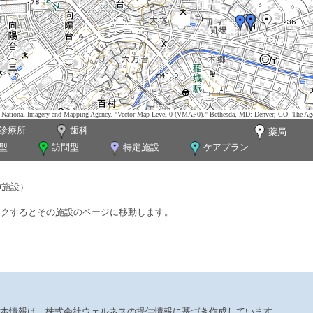
tes. National Imagery and Mapping Agency. "Vector Map Level 0 (VMAP0)." Bethesda, MD: Denver, CO: The Ag
診療所
歯科
薬局
型
訪問型
特定施設
ケアプラン
0施設）
ックするとその施設のページに移動します。
本情報は、株式会社ウェルネスの提供情報に基づき作成しています。