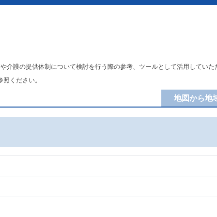
療や介護の提供体制について検討を行う際の参考、ツールとして活用していた
参照ください。
地図から地