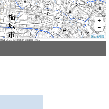
+
−
国土地理院
ency; USGS Information Services, 1997.