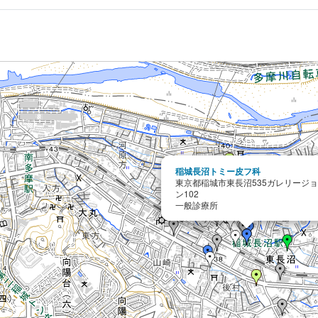
稲城長沼トミー皮フ科
東京都稲城市東長沼535ガレリージ
ン102
一般診療所