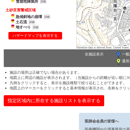
雪崩危険箇所
詳細
土砂災害警戒区域
急傾斜地の崩壊
詳細
土石流
詳細
地すべり
詳細
ハザードマップを表示する
Shoreline data is derived from: United Sta
全施設表示
一般
通所
施設の場所は正確でない場合があります。
地図上に周辺の施設が表示されます。（当施設からの距離が近い順に3
凡例をクリックすると、表示を施設種類で絞り込むことができます。
地図上のマーカーをクリックすると基本情報が表示され、名称をクリ
指定区域内に所在する施設リストを表示する
医師会会員の皆様へ
医療機関や介護事業所の基