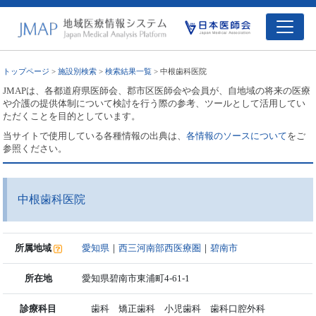
トップページ
>
施設別検索
>
検索結果一覧
> 中根歯科医院
JMAPは、各都道府県医師会、郡市区医師会や会員が、自地域の将来の医療
や介護の提供体制について検討を行う際の参考、ツールとして活用してい
ただくことを目的としています。
当サイトで使用している各種情報の出典は、
各情報のソースについて
をご
参照ください。
中根歯科医院
所属地域
愛知県
｜
西三河南部西医療圏
｜
碧南市
所在地
愛知県碧南市東浦町4-61-1
診療科目
歯科 矯正歯科 小児歯科 歯科口腔外科