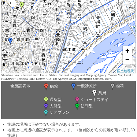
+
−
国土地理院
Shoreline data is derived from: United States. National Imagery and Mapping Agency. "Vector Map Level 0
(VMAP0)." Bethesda, MD: Denver, CO: The Agency; USGS Information Services, 1997.
全施設表示
一般診療所
歯科
病院
薬局
通所型
ショートステイ
入所型
訪問型
ケアプラン
施設の場所は正確でない場合があります。
地図上に周辺の施設が表示されます。（当施設からの距離が近い順に30
施設）