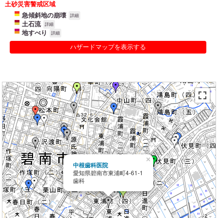
土砂災害警戒区域
急傾斜地の崩壊
詳細
土石流
詳細
地すべり
詳細
ハザードマップを表示する
×
中根歯科医院
愛知県碧南市東浦町4-61-1
歯科