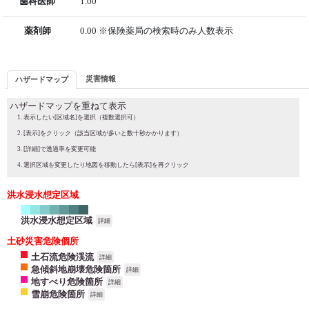
歯科医師
1.00
薬剤師
0.00 ※保険薬局の検索時のみ人数表示
災害情報
ハザードマップ
ハザードマップを重ねて表示
表示したい[区域名]を選択（複数選択可）
[表示]をクリック（該当区域が多いと数十秒かかります）
[詳細]で透過率を変更可能
選択区域を変更したり地図を移動したら[表示]を再クリック
洪水浸水想定区域
洪水浸水想定区域
詳細
土砂災害危険個所
土石流危険渓流
詳細
急傾斜地崩壊危険箇所
詳細
地すべり危険箇所
詳細
雪崩危険箇所
詳細