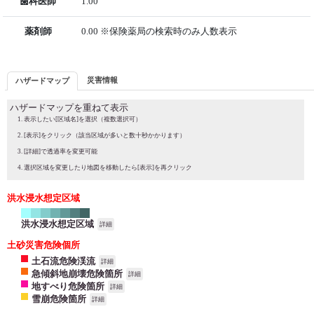
歯科医師
1.00
薬剤師
0.00 ※保険薬局の検索時のみ人数表示
災害情報
ハザードマップ
ハザードマップを重ねて表示
表示したい[区域名]を選択（複数選択可）
[表示]をクリック（該当区域が多いと数十秒かかります）
[詳細]で透過率を変更可能
選択区域を変更したり地図を移動したら[表示]を再クリック
洪水浸水想定区域
洪水浸水想定区域
詳細
土砂災害危険個所
土石流危険渓流
詳細
急傾斜地崩壊危険箇所
詳細
地すべり危険箇所
詳細
雪崩危険箇所
詳細