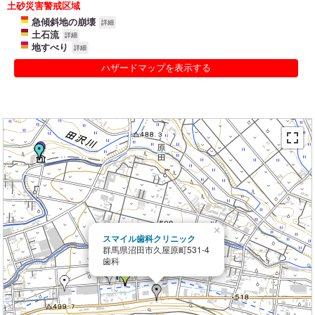
土砂災害警戒区域
急傾斜地の崩壊
詳細
土石流
詳細
地すべり
詳細
ハザードマップを表示する
×
スマイル歯科クリニック
群馬県沼田市久屋原町531-4
歯科