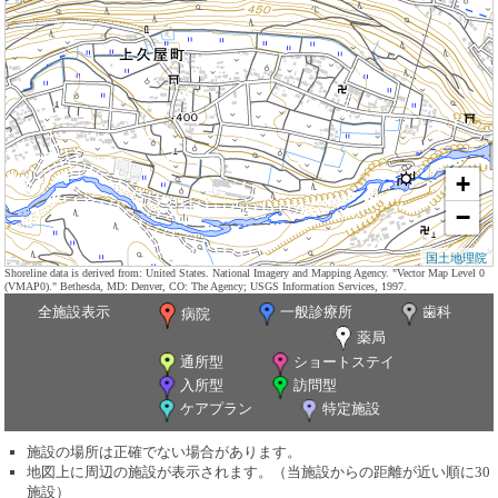
+
−
国土地理院
Shoreline data is derived from: United States. National Imagery and Mapping Agency. "Vector Map Level 0
(VMAP0)." Bethesda, MD: Denver, CO: The Agency; USGS Information Services, 1997.
全施設表示
一般診療所
歯科
病院
薬局
通所型
ショートステイ
入所型
訪問型
ケアプラン
特定施設
施設の場所は正確でない場合があります。
地図上に周辺の施設が表示されます。（当施設からの距離が近い順に30
施設）