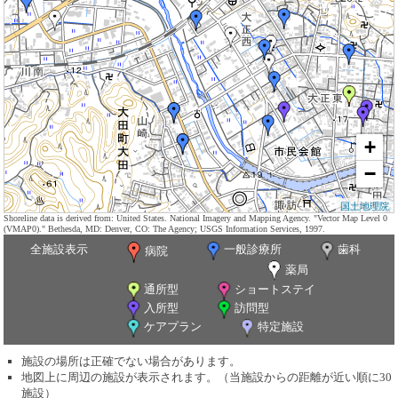
+
−
国土地理院
Shoreline data is derived from: United States. National Imagery and Mapping Agency. "Vector Map Level 0
(VMAP0)." Bethesda, MD: Denver, CO: The Agency; USGS Information Services, 1997.
全施設表示
一般診療所
歯科
病院
薬局
通所型
ショートステイ
入所型
訪問型
ケアプラン
特定施設
施設の場所は正確でない場合があります。
地図上に周辺の施設が表示されます。（当施設からの距離が近い順に30
施設）