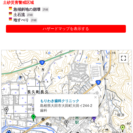
土砂災害警戒区域
急傾斜地の崩壊
詳細
土石流
詳細
地すべり
詳細
ハザードマップを表示する
×
もりわき歯科クリニック
島根県大田市大田町大田イ244-2
歯科