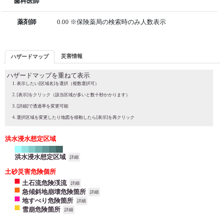
歯科医師
薬剤師
0.00 ※保険薬局の検索時のみ人数表示
災害情報
ハザードマップ
ハザードマップを重ねて表示
表示したい[区域名]を選択（複数選択可）
[表示]をクリック（該当区域が多いと数十秒かかります）
[詳細]で透過率を変更可能
選択区域を変更したり地図を移動したら[表示]を再クリック
洪水浸水想定区域
洪水浸水想定区域
詳細
土砂災害危険個所
土石流危険渓流
詳細
急傾斜地崩壊危険箇所
詳細
地すべり危険箇所
詳細
雪崩危険箇所
詳細