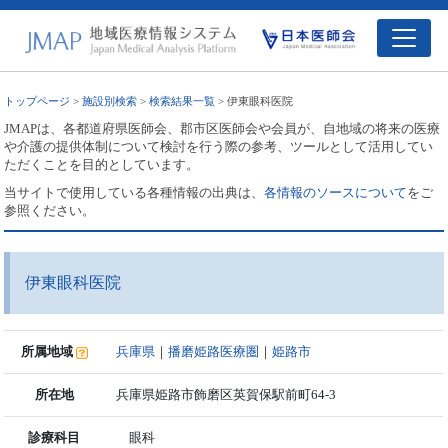
トップページ
>
施設別検索
>
検索結果一覧
> 伊東眼科医院
JMAPは、各都道府県医師会、郡市区医師会や会員が、自地域の将来の医療
や介護の提供体制について検討を行う際の参考、ツールとして活用してい
ただくことを目的としています。
当サイトで使用している各種情報の出典は、
各情報のソースについて
をご
参照ください。
伊東眼科医院
所属地域
兵庫県
｜
播磨姫路医療圏
｜
姫路市
所在地
兵庫県姫路市飾磨区英賀保駅前町64-3
診療科目
眼科