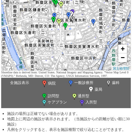
+
−
国土地理院
Shoreline data is derived from: United States. National Imagery and Mapping Agency. "Vector Map Level 0
(VMAP0)." Bethesda, MD: Denver, CO: The Agency; USGS Information Services, 1997.
全施設表示
一般診療所
歯科
病院
薬局
訪問型
通所型
ケアプラン
入所型
施設の場所は正確でない場合があります。
地図上に周辺の施設が表示されます。（当施設からの距離が近い順に30
施設）
凡例をクリックすると、表示を施設種類で絞り込むことができます。