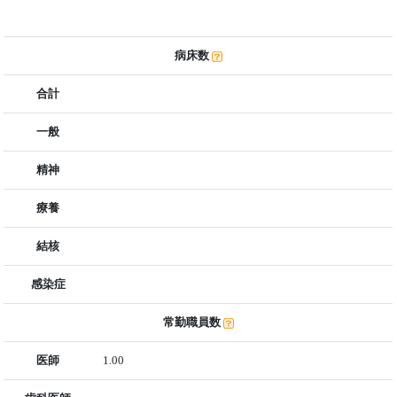
病床数
合計
一般
精神
療養
結核
感染症
常勤職員数
医師
1.00