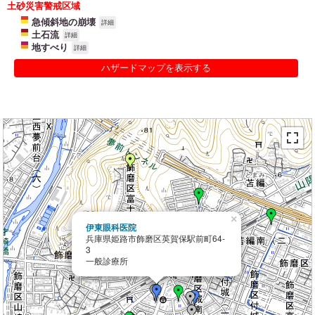
土砂災害警戒区域
急傾斜地の崩壊
詳細
土石流
詳細
地すべり
詳細
ハザードマップを表示する
×
伊東眼科医院
兵庫県姫路市飾磨区英賀保駅前町64-
3
一般診療所