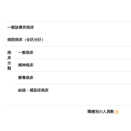
一般診療所病床
病院病床（全区分計）
病
一般病床
床
分
精神病床
類
療養病床
結核・感染症病床
職種別の人員数