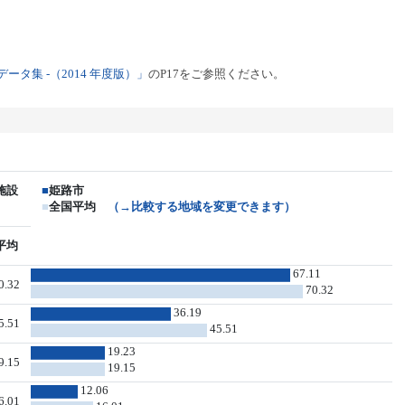
タ集 -（2014 年度版）」
のP17をご参照ください。
施設
■
姫路市
■
全国平均
（→比較する地域を変更できます）
平均
67.11
0.32
70.32
36.19
5.51
45.51
19.23
9.15
19.15
12.06
6.01