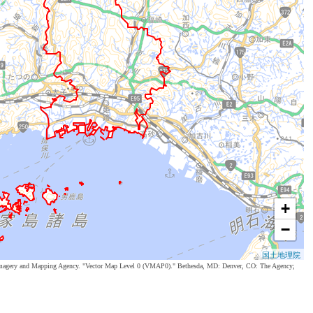
+
−
国土地理院
al Imagery and Mapping Agency. "Vector Map Level 0 (VMAP0)." Bethesda, MD: Denver, CO: The Agency;