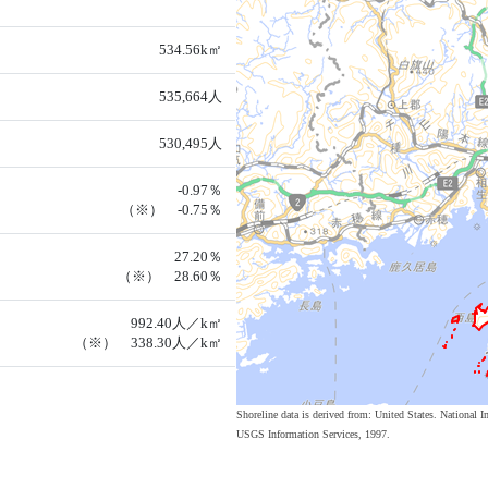
534.56k㎡
535,664人
530,495人
-0.97％
（※） -0.75％
27.20％
（※） 28.60％
992.40人／k㎡
（※） 338.30人／k㎡
Shoreline data is derived from: United States. Nation
USGS Information Services, 1997.