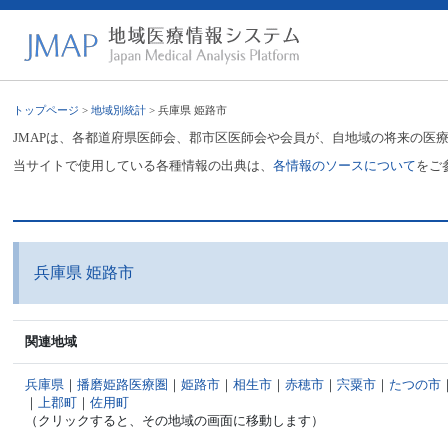
トップページ
>
地域別統計
> 兵庫県 姫路市
JMAPは、各都道府県医師会、郡市区医師会や会員が、自地域の将来の医
当サイトで使用している各種情報の出典は、
各情報のソースについて
をご
兵庫県 姫路市
関連地域
兵庫県
｜
播磨姫路医療圏
｜
姫路市
｜
相生市
｜
赤穂市
｜
宍粟市
｜
たつの市
｜
上郡町
｜
佐用町
（クリックすると、その地域の画面に移動します）