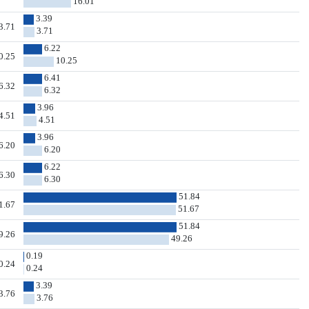
16.01
3.39
3.71
3.71
6.22
0.25
10.25
6.41
6.32
6.32
3.96
4.51
4.51
3.96
6.20
6.20
6.22
6.30
6.30
51.84
1.67
51.67
51.84
9.26
49.26
0.19
0.24
0.24
3.39
3.76
3.76