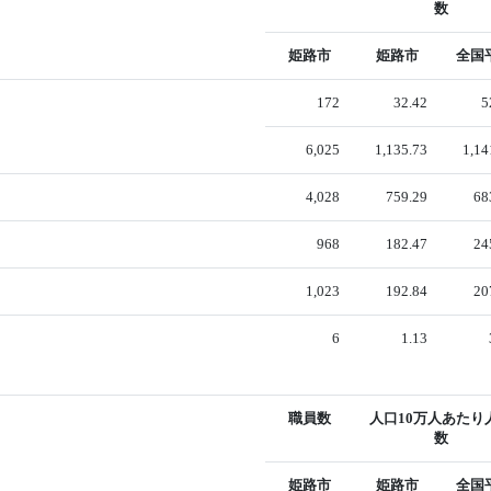
数
姫路市
姫路市
全国
172
32.42
5
6,025
1,135.73
1,14
4,028
759.29
68
968
182.47
24
1,023
192.84
20
6
1.13
職員数
人口10万人あたり
数
姫路市
姫路市
全国