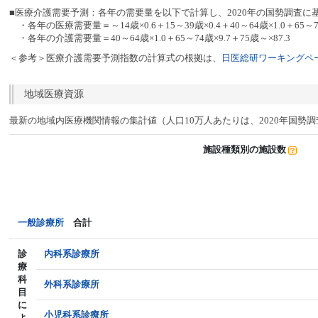
■医療介護需要予測：各年の需要量を以下で計算し、2020年の国勢調査に
・各年の医療需要量＝～14歳×0.6＋15～39歳×0.4＋40～64歳×1.0＋65～74
・各年の介護需要量＝40～64歳×1.0＋65～74歳×9.7＋75歳～×87.3
＜参考＞医療介護需要予測指数の計算式の根拠は、
日医総研ワーキングペー
地域医療資源
最新の地域内医療機関情報の集計値（人口10万人あたりは、2020年国勢
施設種類別の施設数
一般診療所
合計
診
内科系診療所
療
科
外科系診療所
目
に
小児科系診療所
よ