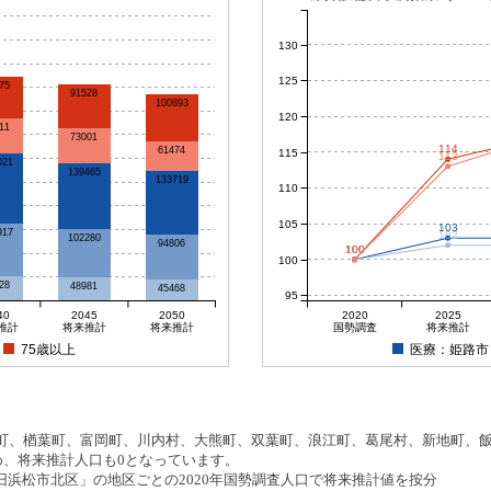
130
125
75
91528
100893
120
11
73001
114
61474
115
113
021
139465
133719
110
105
103
917
102
102280
94806
100
100
100
100
100
28
48981
45468
95
40
2045
2050
2020
2025
推計
将来推計
将来推計
国勢調査
将来推計
75歳以上
医療：姫路市
、楢葉町、富岡町、川内村、大熊町、双葉町、浪江町、葛尾村、新地町、飯舘
め、将来推計人口も0となっています。
浜松市北区」の地区ごとの2020年国勢調査人口で将来推計値を按分