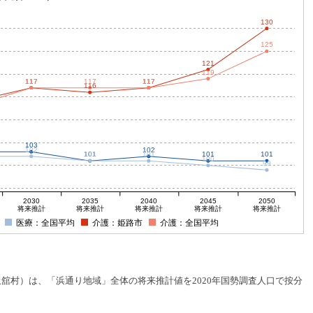
130
125
121
119
117
117
117
117
117
116
103
102
102
101
101
101
101
101
100
99
2030
2035
2040
2045
2050
将来推計
将来推計
将来推計
将来推計
将来推計
医療：全国平均
介護：姫路市
介護：全国平均
村）は、「浜通り地域」全体の将来推計値を2020年国勢調査人口で按分