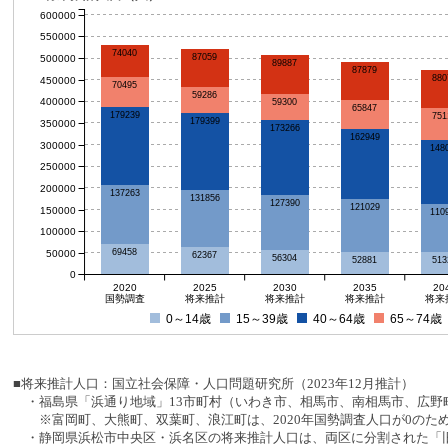
600000
550000
74040
87059
500000
89887
87879
880
450000
70495
59286
400000
59300
65847
179239
751
179399
350000
173266
162949
300000
148
250000
200000
137263
131856
127390
121029
150000
110
100000
69458
50000
62367
56304
52881
513
0
2020
2025
2030
2035
20
国勢調査
将来推計
将来推計
将来推計
将来
0～14歳
15～39歳
40～64歳
65～74歳
■将来推計人口：国立社会保障・人口問題研究所（2023年12月推計）
・福島県「浜通り地域」13市町村（いわき市、相馬市、南相馬市、広野町
※富岡町、大熊町、双葉町、浪江町は、2020年国勢調査人口が0のた
・静岡県浜松市中央区・浜名区の将来推計人口は、両区に分割された「旧