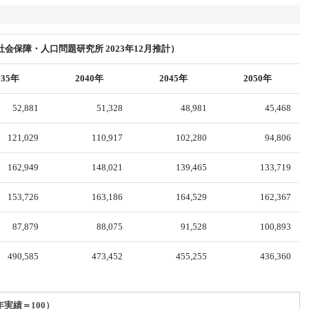
会保障・人口問題研究所 2023年12月推計）
035年
2040年
2045年
2050年
52,881
51,328
48,981
45,468
121,029
110,917
102,280
94,806
162,949
148,021
139,465
133,719
153,726
163,186
164,529
162,367
87,879
88,075
91,528
100,893
490,585
473,452
455,255
436,360
年実績＝100）