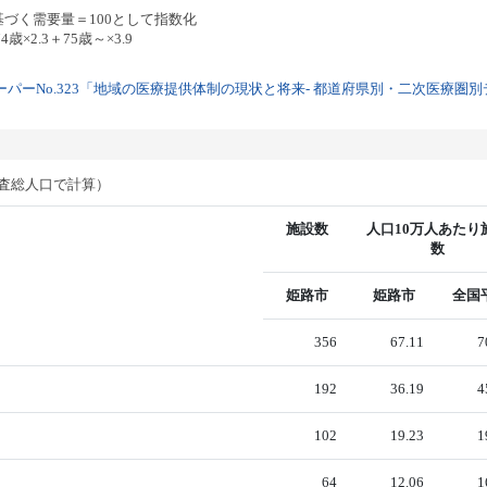
基づく需要量＝100として指数化
歳×2.3＋75歳～×3.9
パーNo.323「地域の医療提供体制の現状と将来- 都道府県別・二次医療圏別デー
調査総人口で計算）
施設数
人口10万人あたり
数
姫路市
姫路市
全国
356
67.11
7
192
36.19
4
102
19.23
1
64
12.06
1