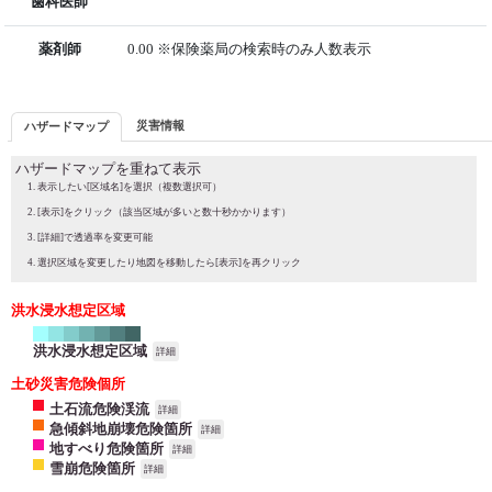
歯科医師
薬剤師
0.00 ※保険薬局の検索時のみ人数表示
災害情報
ハザードマップ
ハザードマップを重ねて表示
表示したい[区域名]を選択（複数選択可）
[表示]をクリック（該当区域が多いと数十秒かかります）
[詳細]で透過率を変更可能
選択区域を変更したり地図を移動したら[表示]を再クリック
洪水浸水想定区域
洪水浸水想定区域
詳細
土砂災害危険個所
土石流危険渓流
詳細
急傾斜地崩壊危険箇所
詳細
地すべり危険箇所
詳細
雪崩危険箇所
詳細