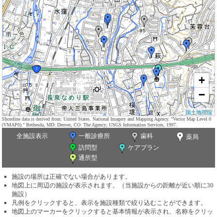
+
−
国土地理院
Shoreline data is derived from: United States. National Imagery and Mapping Agency. "Vector Map Level 0
(VMAP0)." Bethesda, MD: Denver, CO: The Agency; USGS Information Services, 1997.
全施設表示
一般診療所
歯科
薬局
訪問型
ケアプラン
通所型
施設の場所は正確でない場合があります。
地図上に周辺の施設が表示されます。（当施設からの距離が近い順に30
施設）
凡例をクリックすると、表示を施設種類で絞り込むことができます。
地図上のマーカーをクリックすると基本情報が表示され、名称をクリッ