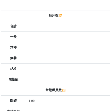
病床数
合計
一般
精神
療養
結核
感染症
常勤職員数
医師
1.00