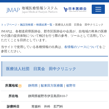
トップページ
>
施設別検索
>
検索結果一覧
> 医療法人社団 日英会 田中クリニック
JMAPは、各都道府県医師会、郡市区医師会や会員が、自地域の将来の医療
や介護の提供体制について検討を行う際の参考、ツールとして活用してい
ただくことを目的としています。
当サイトで使用している各種情報の出典は、
各情報のソースについて
をご
参照ください。
医療法人社団 日英会 田中クリニック
所属地域
静岡県
｜
駿東田方医療圏
｜
裾野市
所在地
静岡県裾野市伊豆島田810-7
診療科目
胃腸科 外科 肛門科