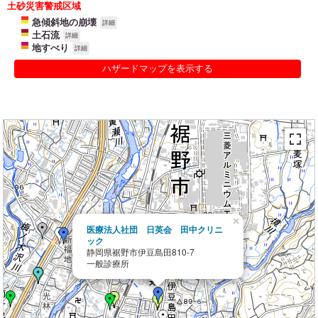
土砂災害警戒区域
急傾斜地の崩壊
詳細
土石流
詳細
地すべり
詳細
ハザードマップを表示する
×
医療法人社団 日英会 田中クリニ
ック
静岡県裾野市伊豆島田810-7
一般診療所