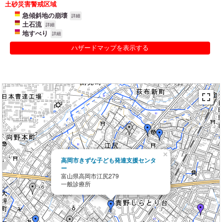
土砂災害警戒区域
急傾斜地の崩壊
詳細
土石流
詳細
地すべり
詳細
ハザードマップを表示する
×
高岡市きずな子ども発達支援センタ
ー
富山県高岡市江尻279
一般診療所