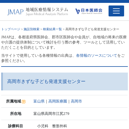
トップページ
>
施設別検索
>
検索結果一覧
> 高岡市きずな子ども発達支援センター
JMAPは、各都道府県医師会、郡市区医師会や会員が、自地域の将来の医療
や介護の提供体制について検討を行う際の参考、ツールとして活用してい
ただくことを目的としています。
当サイトで使用している各種情報の出典は、
各情報のソースについて
をご
参照ください。
高岡市きずな子ども発達支援センター
所属地域
富山県
｜
高岡医療圏
｜
高岡市
所在地
富山県高岡市江尻279
診療科目
小児科 整形外科