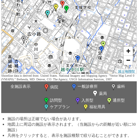
+
−
国土地理院
Shoreline data is derived from: United States. National Imagery and Mapping Agency. "Vector Map Level 0
(VMAP0)." Bethesda, MD: Denver, CO: The Agency; USGS Information Services, 1997.
全施設表示
一般診療所
歯科
病院
薬局
訪問型
入所型
通所型
ケアプラン
福祉用具
施設の場所は正確でない場合があります。
地図上に周辺の施設が表示されます。（当施設からの距離が近い順に30
施設）
凡例をクリックすると、表示を施設種類で絞り込むことができます。