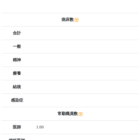
病床数
合計
一般
精神
療養
結核
感染症
常勤職員数
医師
1.00