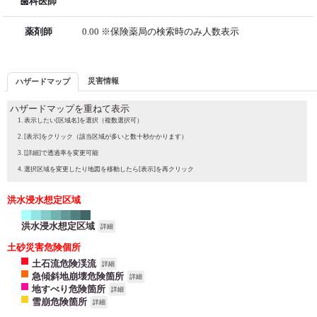
歯科医師
薬剤師
0.00 ※保険薬局の検索時のみ人数表示
災害情報
ハザードマップ
ハザードマップを重ねて表示
表示したい[区域名]を選択（複数選択可）
[表示]をクリック（該当区域が多いと数十秒かかります）
[詳細]で透過率を変更可能
選択区域を変更したり地図を移動したら[表示]を再クリック
洪水浸水想定区域
洪水浸水想定区域
詳細
土砂災害危険個所
土石流危険渓流
詳細
急傾斜地崩壊危険箇所
詳細
地すべり危険箇所
詳細
雪崩危険箇所
詳細