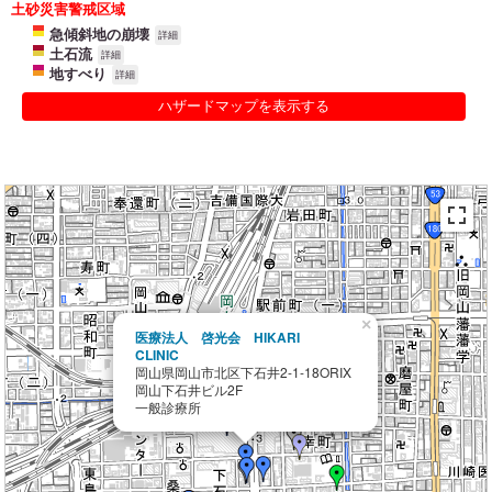
土砂災害警戒区域
急傾斜地の崩壊
詳細
土石流
詳細
地すべり
詳細
ハザードマップを表示する
×
医療法人 啓光会 HIKARI
CLINIC
岡山県岡山市北区下石井2-1-18ORIX
岡山下石井ビル2F
一般診療所