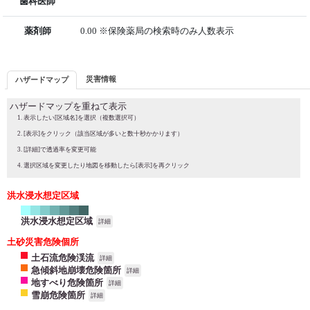
歯科医師
薬剤師
0.00 ※保険薬局の検索時のみ人数表示
災害情報
ハザードマップ
ハザードマップを重ねて表示
表示したい[区域名]を選択（複数選択可）
[表示]をクリック（該当区域が多いと数十秒かかります）
[詳細]で透過率を変更可能
選択区域を変更したり地図を移動したら[表示]を再クリック
洪水浸水想定区域
洪水浸水想定区域
詳細
土砂災害危険個所
土石流危険渓流
詳細
急傾斜地崩壊危険箇所
詳細
地すべり危険箇所
詳細
雪崩危険箇所
詳細