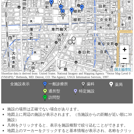
+
−
国土地理院
Shoreline data is derived from: United States. National Imagery and Mapping Agency. "Vector Map Level 0
(VMAP0)." Bethesda, MD: Denver, CO: The Agency; USGS Information Services, 1997.
全施設表示
一般診療所
歯科
薬局
通所型
特定施設
訪問型
施設の場所は正確でない場合があります。
地図上に周辺の施設が表示されます。（当施設からの距離が近い順に30
施設）
凡例をクリックすると、表示を施設種類で絞り込むことができます。
地図上のマーカーをクリックすると基本情報が表示され、名称をクリッ