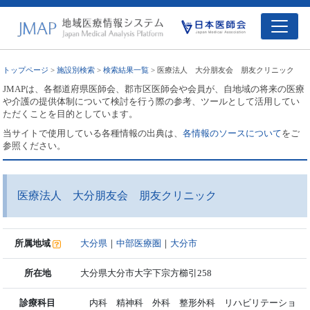
トップページ
>
施設別検索
>
検索結果一覧
> 医療法人 大分朋友会 朋友クリニック
JMAPは、各都道府県医師会、郡市区医師会や会員が、自地域の将来の医療
や介護の提供体制について検討を行う際の参考、ツールとして活用してい
ただくことを目的としています。
当サイトで使用している各種情報の出典は、
各情報のソースについて
をご
参照ください。
医療法人 大分朋友会 朋友クリニック
所属地域
大分県
｜
中部医療圏
｜
大分市
所在地
大分県大分市大字下宗方櫛引258
診療科目
内科 精神科 外科 整形外科 リハビリテーショ