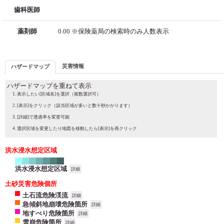
歯科医師
薬剤師
0.00 ※保険薬局の検索時のみ人数表示
災害情報
ハザードマップ
ハザードマップを重ねて表示
表示したい[区域名]を選択（複数選択可）
[表示]をクリック（該当区域が多いと数十秒かかります）
[詳細]で透過率を変更可能
選択区域を変更したり地図を移動したら[表示]を再クリック
洪水浸水想定区域
洪水浸水想定区域
詳細
土砂災害危険個所
土石流危険渓流
詳細
急傾斜地崩壊危険箇所
詳細
地すべり危険箇所
詳細
雪崩危険箇所
詳細