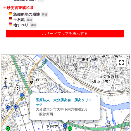
土砂災害警戒区域
急傾斜地の崩壊
詳細
土石流
詳細
地すべり
詳細
ハザードマップを表示する
×
医療法人 大分朋友会 朋友クリニ
ック
大分県大分市大字下宗方櫛引258
一般診療所