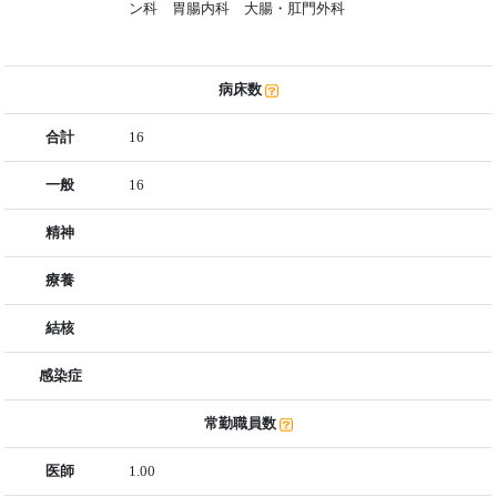
ン科 胃腸内科 大腸・肛門外科
病床数
合計
16
一般
16
精神
療養
結核
感染症
常勤職員数
医師
1.00