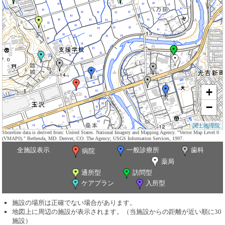
+
−
国土地理院
Shoreline data is derived from: United States. National Imagery and Mapping Agency. "Vector Map Level 0
(VMAP0)." Bethesda, MD: Denver, CO: The Agency; USGS Information Services, 1997.
全施設表示
一般診療所
歯科
病院
薬局
通所型
訪問型
ケアプラン
入所型
施設の場所は正確でない場合があります。
地図上に周辺の施設が表示されます。（当施設からの距離が近い順に30
施設）