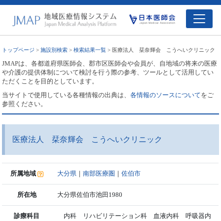
トップページ
>
施設別検索
>
検索結果一覧
> 医療法人 栞奈輝会 こうへいクリニック
JMAPは、各都道府県医師会、郡市区医師会や会員が、自地域の将来の医療
や介護の提供体制について検討を行う際の参考、ツールとして活用してい
ただくことを目的としています。
当サイトで使用している各種情報の出典は、
各情報のソースについて
をご
参照ください。
医療法人 栞奈輝会 こうへいクリニック
所属地域
大分県
｜
南部医療圏
｜
佐伯市
所在地
大分県佐伯市池田1980
診療科目
内科 リハビリテーション科 血液内科 呼吸器内