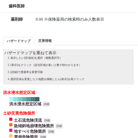
歯科医師
薬剤師
0.00 ※保険薬局の検索時のみ人数表示
災害情報
ハザードマップ
ハザードマップを重ねて表示
表示したい[区域名]を選択（複数選択可）
[表示]をクリック（該当区域が多いと数十秒かかります）
[詳細]で透過率を変更可能
選択区域を変更したり地図を移動したら[表示]を再クリック
洪水浸水想定区域
洪水浸水想定区域
詳細
土砂災害危険個所
土石流危険渓流
詳細
急傾斜地崩壊危険箇所
詳細
地すべり危険箇所
詳細
雪崩危険箇所
詳細