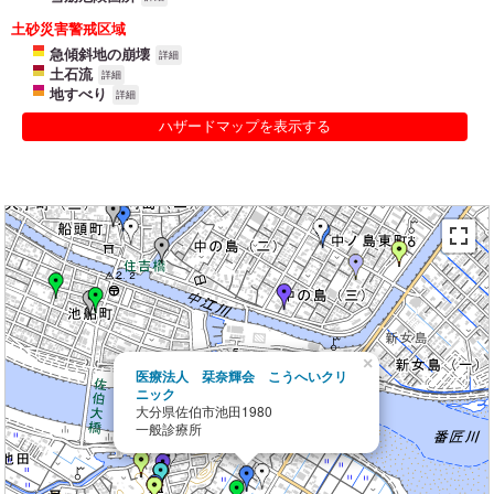
土砂災害警戒区域
急傾斜地の崩壊
詳細
土石流
詳細
地すべり
詳細
ハザードマップを表示する
×
医療法人 栞奈輝会 こうへいクリ
ニック
大分県佐伯市池田1980
一般診療所