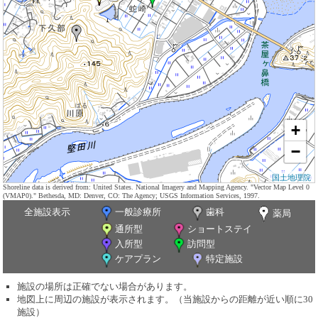
+
−
国土地理院
Shoreline data is derived from: United States. National Imagery and Mapping Agency. "Vector Map Level 0
(VMAP0)." Bethesda, MD: Denver, CO: The Agency; USGS Information Services, 1997.
全施設表示
一般診療所
歯科
薬局
通所型
ショートステイ
入所型
訪問型
ケアプラン
特定施設
施設の場所は正確でない場合があります。
地図上に周辺の施設が表示されます。（当施設からの距離が近い順に30
施設）