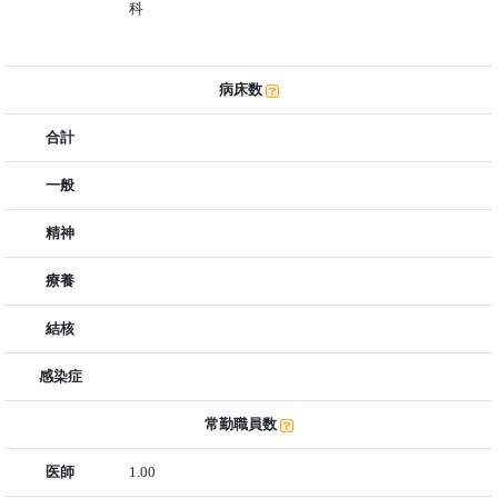
科
病床数
合計
一般
精神
療養
結核
感染症
常勤職員数
医師
1.00