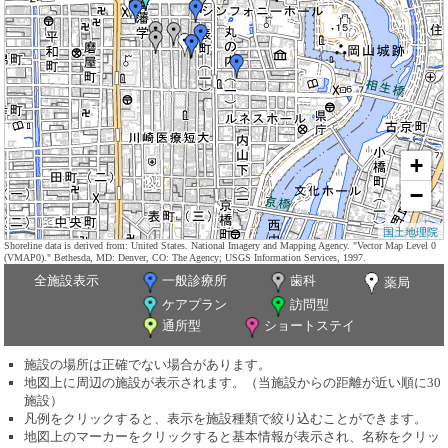
+
−
国土地理院
Shoreline data is derived from: United States. National Imagery and Mapping Agency. "Vector Map Level 0
(VMAP0)." Bethesda, MD: Denver, CO: The Agency; USGS Information Services, 1997.
全施設表示
一般診療所
歯科
薬局
ケアプラン
訪問型
通所型
ショートステイ
施設の場所は正確でない場合があります。
地図上に周辺の施設が表示されます。（当施設からの距離が近い順に30
施設）
凡例をクリックすると、表示を施設種類で絞り込むことができます。
地図上のマーカーをクリックすると基本情報が表示され、名称をクリッ