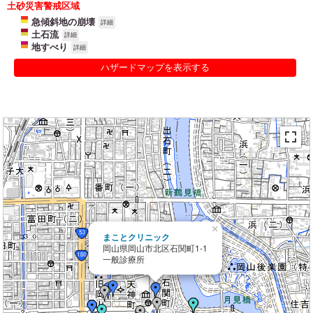
土砂災害警戒区域
急傾斜地の崩壊
詳細
土石流
詳細
地すべり
詳細
ハザードマップを表示する
×
まことクリニック
岡山県岡山市北区石関町1-1
一般診療所