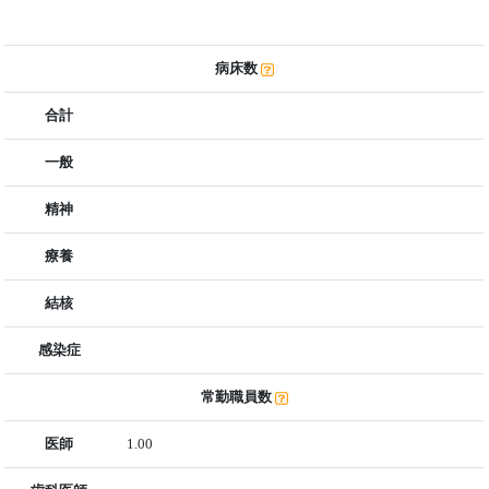
病床数
合計
一般
精神
療養
結核
感染症
常勤職員数
医師
1.00