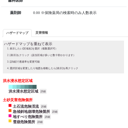
歯科医師
薬剤師
0.00 ※保険薬局の検索時のみ人数表示
災害情報
ハザードマップ
ハザードマップを重ねて表示
表示したい[区域名]を選択（複数選択可）
[表示]をクリック（該当区域が多いと数十秒かかります）
[詳細]で透過率を変更可能
選択区域を変更したり地図を移動したら[表示]を再クリック
洪水浸水想定区域
洪水浸水想定区域
詳細
土砂災害危険個所
土石流危険渓流
詳細
急傾斜地崩壊危険箇所
詳細
地すべり危険箇所
詳細
雪崩危険箇所
詳細