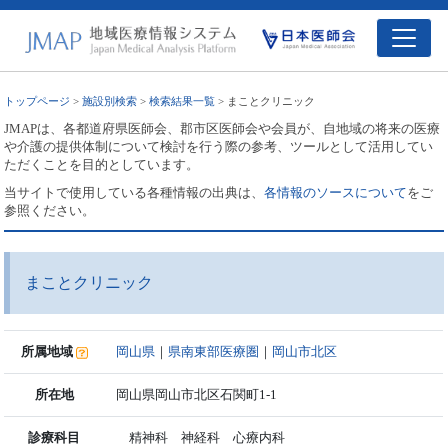
トップページ
>
施設別検索
>
検索結果一覧
> まことクリニック
JMAPは、各都道府県医師会、郡市区医師会や会員が、自地域の将来の医療
や介護の提供体制について検討を行う際の参考、ツールとして活用してい
ただくことを目的としています。
当サイトで使用している各種情報の出典は、
各情報のソースについて
をご
参照ください。
まことクリニック
所属地域
岡山県
｜
県南東部医療圏
｜
岡山市北区
所在地
岡山県岡山市北区石関町1-1
診療科目
精神科 神経科 心療内科