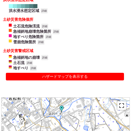
洪水浸水想定区域
詳細
土砂災害危険個所
土石流危険渓流
詳細
急傾斜地崩壊危険箇所
詳細
地すべり危険箇所
詳細
雪崩危険箇所
詳細
土砂災害警戒区域
急傾斜地の崩壊
詳細
土石流
詳細
地すべり
詳細
ハザードマップを表示する