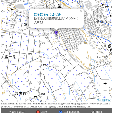
×
にちにちそうふじみ
栃木県大田原市富士見1-1604-45
入所型
+
−
国土地理院
Shoreline data is derived from: United States. National Imagery and Mapping Agency. "Vector Map Level 0
(VMAP0)." Bethesda, MD: Denver, CO: The Agency; USGS Information Services, 1997.
全施設表示
一般診療所
歯科
病院