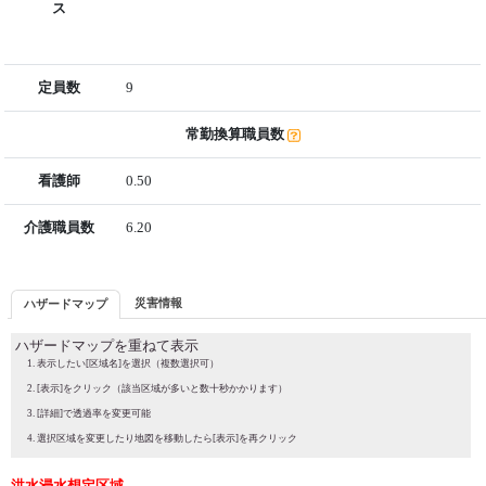
ス
定員数
9
常勤換算職員数
看護師
0.50
介護職員数
6.20
災害情報
ハザードマップ
ハザードマップを重ねて表示
表示したい[区域名]を選択（複数選択可）
[表示]をクリック（該当区域が多いと数十秒かかります）
[詳細]で透過率を変更可能
選択区域を変更したり地図を移動したら[表示]を再クリック
洪水浸水想定区域