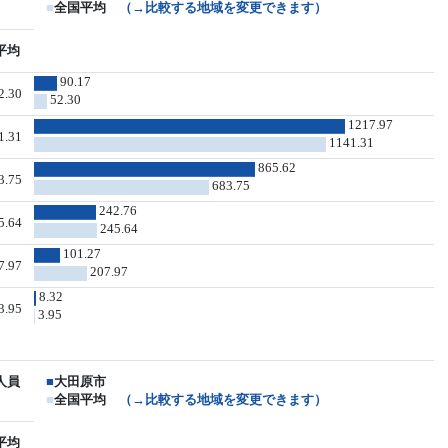
■
全国平均
（→比較する地域を変更できます）
平均
90.17
2.30
52.30
1217.97
1.31
1141.31
865.62
3.75
683.75
242.76
5.64
245.64
101.27
7.97
207.97
8.32
3.95
3.95
人員
■
大田原市
■
全国平均
（→比較する地域を変更できます）
平均