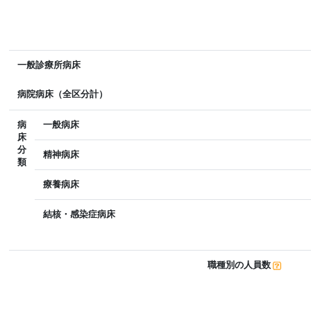
一般診療所病床
病院病床（全区分計）
病
一般病床
床
分
精神病床
類
療養病床
結核・感染症病床
職種別の人員数