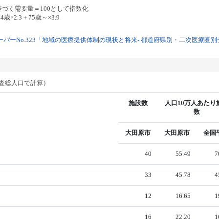
基づく需要量＝100として指数化
歳×2.3＋75歳～×3.9
パーNo.323「地域の医療提供体制の現状と将来- 都道府県別・二次医療圏別デー
調査総人口で計算）
施設数
人口10万人あたり
数
大田原市
大田原市
全国
40
55.49
7
33
45.78
4
12
16.65
1
16
22.20
1