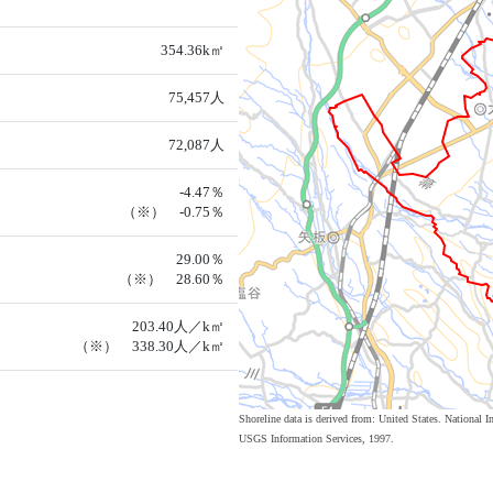
354.36k㎡
75,457人
72,087人
-4.47％
（※） -0.75％
29.00％
（※） 28.60％
203.40人／k㎡
（※） 338.30人／k㎡
Shoreline data is derived from: United States. Nation
USGS Information Services, 1997.