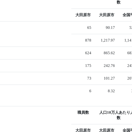
数
大田原市
大田原市
全国
65
90.17
5
878
1,217.97
1,14
624
865.62
68
175
242.76
24
73
101.27
20
6
8.32
職員数
人口10万人あたり
数
大田原市
大田原市
全国