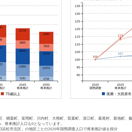
135
130
125
15
120
12724
12991
114
115
113
98
8865
110
7933
15
16503
105
102
102
15234
100
100
100
100
100
72
12691
95
11474
90
01
5181
4706
40
2045
2050
2020
2025
推計
将来推計
将来推計
国勢調査
将来推計
75歳以上
医療：大田原市
、楢葉町、富岡町、川内村、大熊町、双葉町、浪江町、葛尾村、新地町、飯舘
め、将来推計人口も0となっています。
浜松市北区」の地区ごとの2020年国勢調査人口で将来推計値を按分