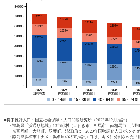
80000
70000
9724
11428
13116
13670
60000
11212
133
10370
8594
50000
23738
7726
22551
84
21420
40000
19892
179
30000
19214
17782
16821
20000
15991
143
10000
8199
7197
6265
5747
55
0
2020
2025
2030
2035
20
国勢調査
将来推計
将来推計
将来推計
将来
0～14歳
15～39歳
40～64歳
65～74歳
■将来推計人口：国立社会保障・人口問題研究所（2023年12月推計）
・福島県「浜通り地域」13市町村（いわき市、相馬市、南相馬市、広野町
※富岡町、大熊町、双葉町、浪江町は、2020年国勢調査人口が0のた
・静岡県浜松市中央区・浜名区の将来推計人口は、両区に分割された「旧