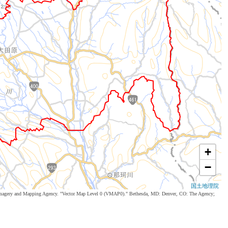
+
−
国土地理院
al Imagery and Mapping Agency. "Vector Map Level 0 (VMAP0)." Bethesda, MD: Denver, CO: The Agency;