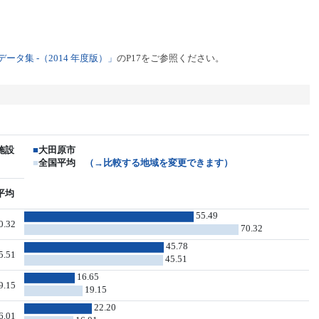
タ集 -（2014 年度版）」
のP17をご参照ください。
施設
■
大田原市
■
全国平均
（→比較する地域を変更できます）
平均
55.49
0.32
70.32
45.78
5.51
45.51
16.65
9.15
19.15
22.20
6.01