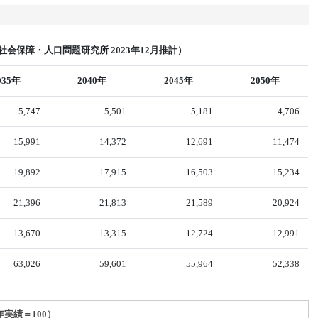
会保障・人口問題研究所 2023年12月推計）
035年
2040年
2045年
2050年
5,747
5,501
5,181
4,706
15,991
14,372
12,691
11,474
19,892
17,915
16,503
15,234
21,396
21,813
21,589
20,924
13,670
13,315
12,724
12,991
63,026
59,601
55,964
52,338
年実績＝100）