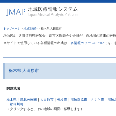
トップページ
>
地域別統計
> 栃木県 大田原市
JMAPは、各都道府県医師会、郡市区医師会や会員が、自地域の将来の医
当サイトで使用している各種情報の出典は、
各情報のソースについて
をご
栃木県 大田原市
関連地域
栃木県
｜
県北医療圏
｜
大田原市
｜
矢板市
｜
那須塩原市
｜
さくら市
｜
那須
｜
那珂川町
（クリックすると、その地域の画面に移動します）