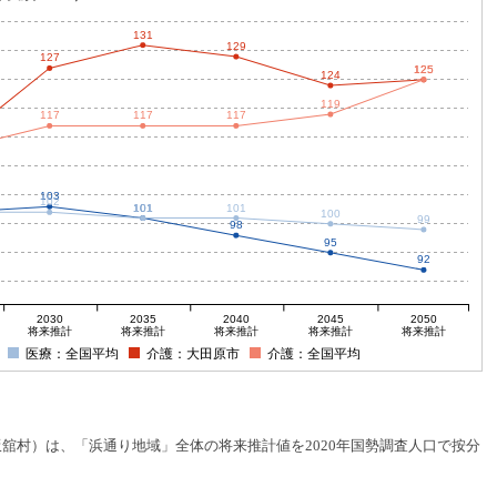
131
129
127
125
125
124
119
117
117
117
103
102
101
101
101
100
99
98
95
92
2030
2035
2040
2045
2050
将来推計
将来推計
将来推計
将来推計
将来推計
医療：全国平均
介護：大田原市
介護：全国平均
村）は、「浜通り地域」全体の将来推計値を2020年国勢調査人口で按分