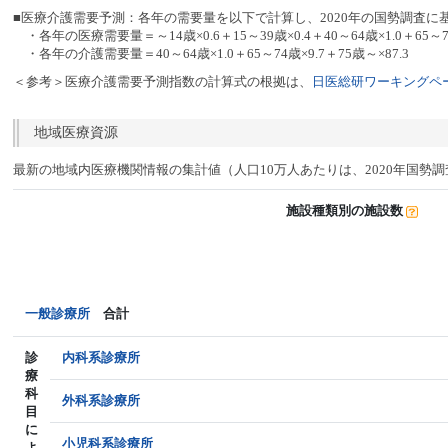
■医療介護需要予測：各年の需要量を以下で計算し、2020年の国勢調査に
・各年の医療需要量＝～14歳×0.6＋15～39歳×0.4＋40～64歳×1.0＋65～74
・各年の介護需要量＝40～64歳×1.0＋65～74歳×9.7＋75歳～×87.3
＜参考＞医療介護需要予測指数の計算式の根拠は、
日医総研ワーキングペー
地域医療資源
最新の地域内医療機関情報の集計値（人口10万人あたりは、2020年国勢
施設種類別の施設数
一般診療所
合計
診
内科系診療所
療
科
外科系診療所
目
に
小児科系診療所
よ