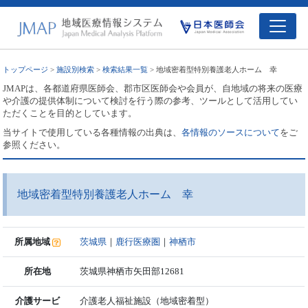
トップページ
>
施設別検索
>
検索結果一覧
> 地域密着型特別養護老人ホーム 幸
JMAPは、各都道府県医師会、郡市区医師会や会員が、自地域の将来の医療
や介護の提供体制について検討を行う際の参考、ツールとして活用してい
ただくことを目的としています。
当サイトで使用している各種情報の出典は、
各情報のソースについて
をご
参照ください。
地域密着型特別養護老人ホーム 幸
所属地域
茨城県
｜
鹿行医療圏
｜
神栖市
所在地
茨城県神栖市矢田部12681
介護サービ
介護老人福祉施設（地域密着型）