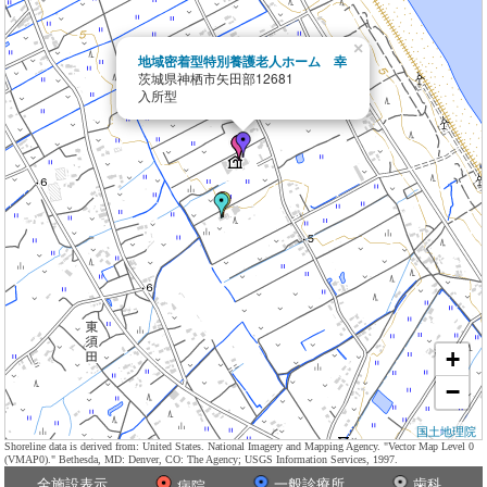
×
地域密着型特別養護老人ホーム 幸
茨城県神栖市矢田部12681
入所型
+
−
国土地理院
Shoreline data is derived from: United States. National Imagery and Mapping Agency. "Vector Map Level 0
(VMAP0)." Bethesda, MD: Denver, CO: The Agency; USGS Information Services, 1997.
全施設表示
一般診療所
歯科
病院