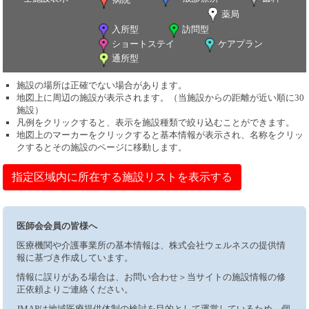
薬局
入所型
訪問型
ショートステイ
ケアプラン
通所型
施設の場所は正確でない場合があります。
地図上に周辺の施設が表示されます。（当施設からの距離が近い順に30
施設）
凡例をクリックすると、表示を施設種類で絞り込むことができます。
地図上のマーカーをクリックすると基本情報が表示され、名称をクリッ
クするとその施設のページに移動します。
指定区域内に所在する施設リストを表示する
医師会会員の皆様へ
医療機関や介護事業所の基本情報は、株式会社ウェルネスの提供情
報に基づき作成しています。
情報に誤りがある場合は、お問い合わせ＞当サイトの施設情報の修
正依頼よりご連絡ください。
JMAPは地域医療提供体制の検討を目的として運営しているため、個