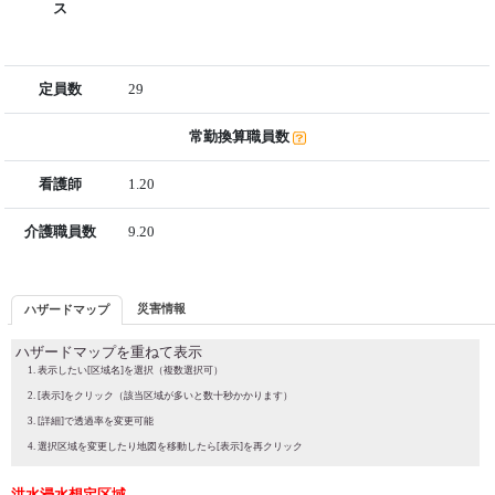
ス
定員数
29
常勤換算職員数
看護師
1.20
介護職員数
9.20
災害情報
ハザードマップ
ハザードマップを重ねて表示
表示したい[区域名]を選択（複数選択可）
[表示]をクリック（該当区域が多いと数十秒かかります）
[詳細]で透過率を変更可能
選択区域を変更したり地図を移動したら[表示]を再クリック
洪水浸水想定区域