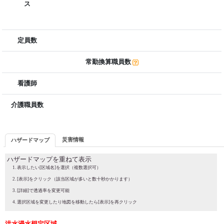
ス
定員数
常勤換算職員数
看護師
介護職員数
災害情報
ハザードマップ
ハザードマップを重ねて表示
表示したい[区域名]を選択（複数選択可）
[表示]をクリック（該当区域が多いと数十秒かかります）
[詳細]で透過率を変更可能
選択区域を変更したり地図を移動したら[表示]を再クリック
洪水浸水想定区域