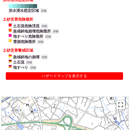
洪水浸水想定区域
詳細
土砂災害危険個所
土石流危険渓流
詳細
急傾斜地崩壊危険箇所
詳細
地すべり危険箇所
詳細
雪崩危険箇所
詳細
土砂災害警戒区域
急傾斜地の崩壊
詳細
土石流
詳細
地すべり
詳細
ハザードマップを表示する