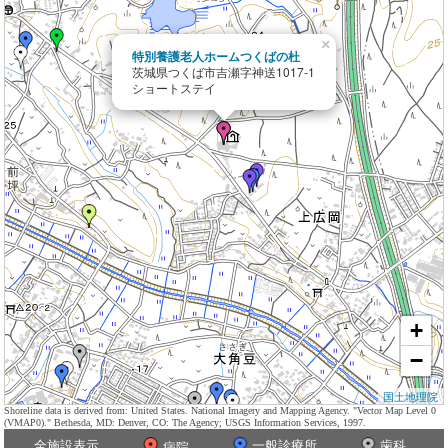
×
特別養護老人ホームつくばの杜
茨城県つくば市吉瀬字神送1017-1
ショートステイ
+
−
国土地理院
Shoreline data is derived from: United States. National Imagery and Mapping Agency. "Vector Map Level 0
(VMAP0)." Bethesda, MD: Denver, CO: The Agency; USGS Information Services, 1997.
全施設表示
一般診療所
歯科
病院