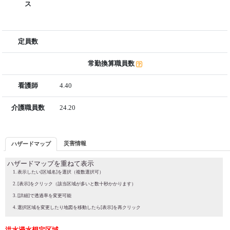
ス
定員数
常勤換算職員数
看護師
4.40
介護職員数
24.20
災害情報
ハザードマップ
ハザードマップを重ねて表示
表示したい[区域名]を選択（複数選択可）
[表示]をクリック（該当区域が多いと数十秒かかります）
[詳細]で透過率を変更可能
選択区域を変更したり地図を移動したら[表示]を再クリック
洪水浸水想定区域