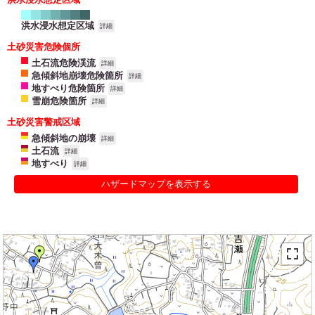
洪水浸水想定区域
詳細
土砂災害危険個所
土石流危険渓流
詳細
急傾斜地崩壊危険箇所
詳細
地すべり危険箇所
詳細
雪崩危険箇所
詳細
土砂災害警戒区域
急傾斜地の崩壊
詳細
土石流
詳細
地すべり
詳細
ハザードマップを表示する