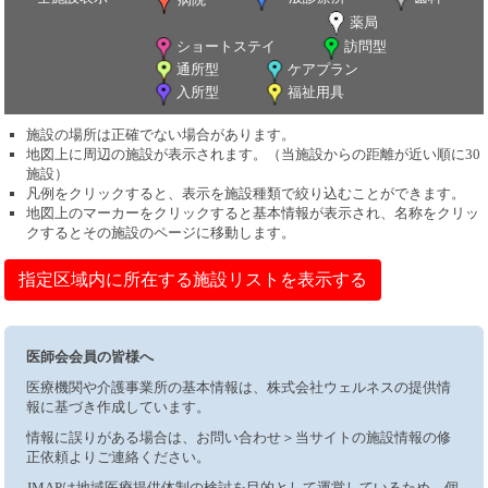
薬局
ショートステイ
訪問型
通所型
ケアプラン
入所型
福祉用具
施設の場所は正確でない場合があります。
地図上に周辺の施設が表示されます。（当施設からの距離が近い順に30
施設）
凡例をクリックすると、表示を施設種類で絞り込むことができます。
地図上のマーカーをクリックすると基本情報が表示され、名称をクリッ
クするとその施設のページに移動します。
指定区域内に所在する施設リストを表示する
医師会会員の皆様へ
医療機関や介護事業所の基本情報は、株式会社ウェルネスの提供情
報に基づき作成しています。
情報に誤りがある場合は、お問い合わせ＞当サイトの施設情報の修
正依頼よりご連絡ください。
JMAPは地域医療提供体制の検討を目的として運営しているため、個