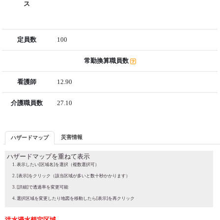
ス
定員数
100
常勤換算職員数
看護師
12.90
介護職員数
27.10
災害情報
ハザードマップ
ハザードマップを重ねて表示
表示したい[区域名]を選択（複数選択可）
[表示]をクリック（該当区域が多いと数十秒かかります）
[詳細]で透過率を変更可能
選択区域を変更したり地図を移動したら[表示]を再クリック
洪水浸水想定区域