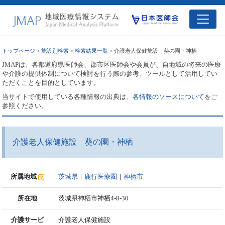
トップページ
>
施設別検索
>
検索結果一覧
> 介護老人保健施設 葵の園・神栖
JMAPは、各都道府県医師会、郡市区医師会や会員が、自地域の将来の医療
や介護の提供体制について検討を行う際の参考、ツールとして活用してい
ただくことを目的としています。
当サイトで使用している各種情報の出典は、
各情報のソースについて
をご
参照ください。
介護老人保健施設 葵の園・神栖
所属地域
茨城県
｜
鹿行医療圏
｜
神栖市
所在地
茨城県神栖市神栖4-8-30
介護サービ
介護老人保健施設