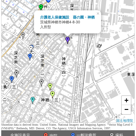
×
介護老人保健施設 葵の園・神栖
茨城県神栖市神栖4-8-30
入所型
+
−
国土地理院
Shoreline data is derived from: United States. National Imagery and Mapping Agency. "Vector Map Level 0
(VMAP0)." Bethesda, MD: Denver, CO: The Agency; USGS Information Services, 1997.
全施設表示
一般診療所
歯科
病院