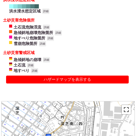
洪水浸水想定区域
詳細
土砂災害危険個所
土石流危険渓流
詳細
急傾斜地崩壊危険箇所
詳細
地すべり危険箇所
詳細
雪崩危険箇所
詳細
土砂災害警戒区域
急傾斜地の崩壊
詳細
土石流
詳細
地すべり
詳細
ハザードマップを表示する