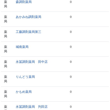
薬
森調剤薬局
0
局
薬
あかみね調剤薬局
0
局
薬
工藤調剤薬局第三
0
局
薬
城南薬局
0
局
薬
永冨調剤薬局 田中店
0
局
薬
りんどう薬局
0
局
薬
かもめ薬局
0
局
薬
永冨調剤薬局 判田店
0