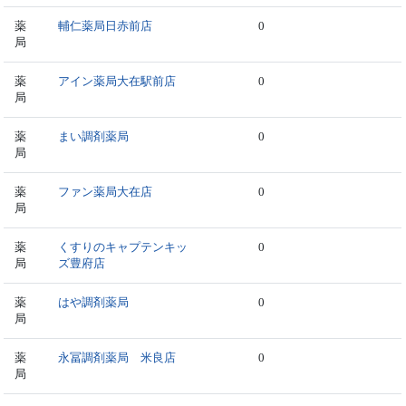
薬
輔仁薬局日赤前店
0
局
薬
アイン薬局大在駅前店
0
局
薬
まい調剤薬局
0
局
薬
ファン薬局大在店
0
局
薬
くすりのキャプテンキッ
0
局
ズ豊府店
薬
はや調剤薬局
0
局
薬
永冨調剤薬局 米良店
0
局