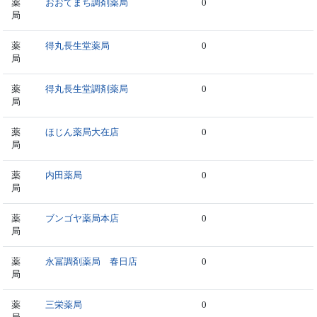
薬
おおてまち調剤薬局
0
局
薬
得丸長生堂薬局
0
局
薬
得丸長生堂調剤薬局
0
局
薬
ほじん薬局大在店
0
局
薬
内田薬局
0
局
薬
ブンゴヤ薬局本店
0
局
薬
永冨調剤薬局 春日店
0
局
薬
三栄薬局
0