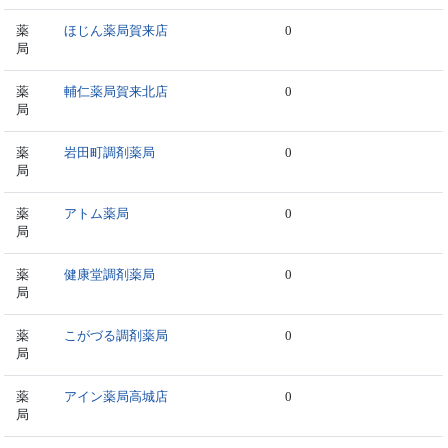
薬
ほじん薬局賀来店
0
局
薬
輔仁薬局賀来北店
0
局
薬
岩田町調剤薬局
0
局
薬
アトム薬局
0
局
薬
健康堂調剤薬局
0
局
薬
こがづる調剤薬局
0
局
薬
アイン薬局高城店
0
局