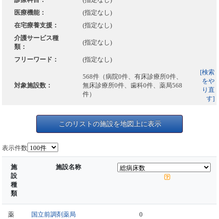
医療機能：
(指定なし)
在宅療養支援：
(指定なし)
介護サービス種
(指定なし)
類：
フリーワード：
(指定なし)
[検索
568件（病院0件、有床診療所0件、
をや
対象施設数：
無床診療所0件、歯科0件、薬局568
り直
件）
す]
このリストの施設を地図上に表示
表示件数
施
施設名称
設
種
類
薬
国立前調剤薬局
0