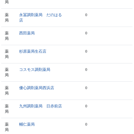
局
薬
永冨調剤薬局 だのはる
0
局
店
薬
西田薬局
0
局
薬
杉原薬局生石店
0
局
薬
コスモス調剤薬局
0
局
薬
優心調剤薬局西浜店
0
局
薬
九州調剤薬局 日赤前店
0
局
薬
輔仁薬局
0
局