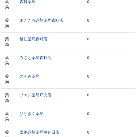
薬
森町薬局
0
局
薬
まごころ調剤薬局森町店
0
局
薬
輔仁薬局森町店
0
局
薬
みさと薬局森町店
0
局
薬
のぞみ薬局
0
局
薬
ファン薬局戸次店
0
局
薬
ひなぎく薬局
0
局
薬
太陽調剤薬局中判田店
0