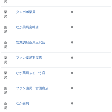
局
薬
タンポポ薬局
0
局
薬
なか薬局宮崎店
0
局
薬
安東調剤薬局玉沢店
0
局
薬
ファン薬局羽屋店
0
局
薬
なか薬局ふるごう店
0
局
薬
ファン薬局 古国府店
0
局
薬
なか薬局
0
局