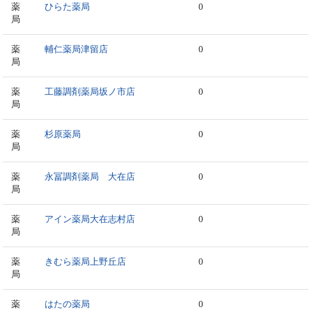
薬
ひらた薬局
0
局
薬
輔仁薬局津留店
0
局
薬
工藤調剤薬局坂ノ市店
0
局
薬
杉原薬局
0
局
薬
永冨調剤薬局 大在店
0
局
薬
アイン薬局大在志村店
0
局
薬
きむら薬局上野丘店
0
局
薬
はたの薬局
0