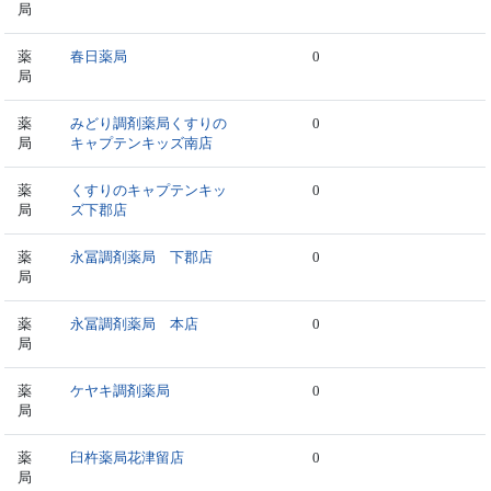
局
薬
春日薬局
0
局
薬
みどり調剤薬局くすりの
0
局
キャプテンキッズ南店
薬
くすりのキャプテンキッ
0
局
ズ下郡店
薬
永冨調剤薬局 下郡店
0
局
薬
永冨調剤薬局 本店
0
局
薬
ケヤキ調剤薬局
0
局
薬
臼杵薬局花津留店
0
局