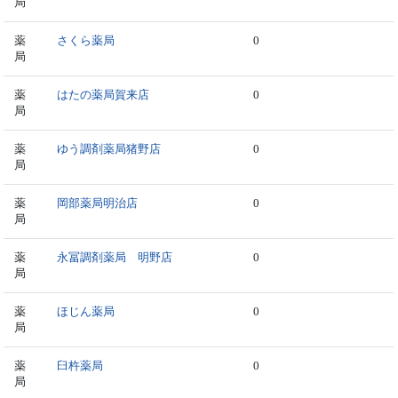
局
薬
さくら薬局
0
局
薬
はたの薬局賀来店
0
局
薬
ゆう調剤薬局猪野店
0
局
薬
岡部薬局明治店
0
局
薬
永冨調剤薬局 明野店
0
局
薬
ほじん薬局
0
局
薬
臼杵薬局
0
局