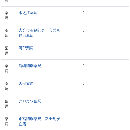
局
薬
水之江薬局
0
局
薬
大分市薬剤師会 会営東
0
局
野台薬局
薬
阿部薬局
0
局
薬
鶴崎調剤薬局
0
局
薬
大安薬局
0
局
薬
クロカワ薬局
0
局
薬
永冨調剤薬局 富士見が
0
局
丘店