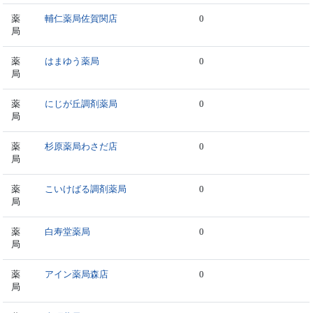
薬
輔仁薬局佐賀関店
0
局
薬
はまゆう薬局
0
局
薬
にじが丘調剤薬局
0
局
薬
杉原薬局わさだ店
0
局
薬
こいけばる調剤薬局
0
局
薬
白寿堂薬局
0
局
薬
アイン薬局森店
0
局