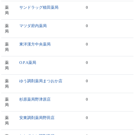
薬
サンドラッグ稙田薬局
0
局
薬
マツダ府内薬局
0
局
薬
東洋漢方中央薬局
0
局
薬
O.P.A薬局
0
局
薬
ゆう調剤薬局まつおか店
0
局
薬
杉原薬局野津原店
0
局
薬
安東調剤薬局野田店
0
局