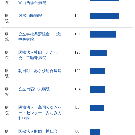
院
富山西総合病院
病
射水市民病院
199
院
病
公立学校共済組合 北陸
181
院
中央病院
病
医療法人社団 ときわ
120
院
会 常願寺病院
病
朝日町 あさひ総合病院
109
院
病
公立南砺中央病院
104
院
病
医療法人 高岡みなみハ
95
院
ートセンター みなみの
杜病院
病
医療法人財団 博仁会
68