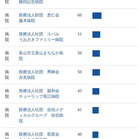
院
横田記念病院
病
医療法人財団 恵仁会
60
院
藤木病院
病
医療法人社団 スバル
51
院
うおざきファミリー病院
病
富山市立富山まちなか病
50
院
院
病
医療法人社団 秀林会
50
院
吉見病院
病
医療法人社団 親和会
45
院
チューリップ長江病院
病
医療法人社団 佐伯メデ
41
院
ィカルグループ 佐伯病
院
病
医療法人社団 双星会
40