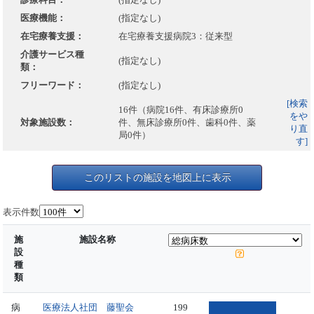
医療機能：
(指定なし)
在宅療養支援：
在宅療養支援病院3：従来型
介護サービス種
(指定なし)
類：
フリーワード：
(指定なし)
[検索
16件（病院16件、有床診療所0
をや
対象施設数：
件、無床診療所0件、歯科0件、薬
り直
局0件）
す]
このリストの施設を地図上に表示
表示件数
施
施設名称
設
種
類
病
医療法人社団 藤聖会
199