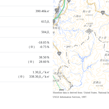
390.46k㎡
615人
504人
-18.05％
（※） -0.75％
38.50％
（※） 28.60％
1.30人／k㎡
（※） 338.30人／k㎡
Shoreline data is derived from: United States. Nation
USGS Information Services, 1997.