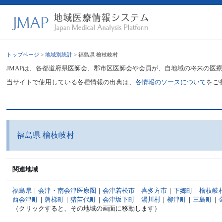
トップページ
>
地域別統計
> 福島県 檜枝岐村
JMAPは、各都道府県医師会、郡市区医師会や会員が、自地域の将来の医
当サイトで使用している各種情報の出典は、
各情報のソースについて
をご
福島県 檜枝岐村
関連地域
福島県
｜
会津・南会津医療圏
｜
会津若松市
｜
喜多方市
｜
下郷町
｜
檜枝岐
西会津町
｜
磐梯町
｜
猪苗代町
｜
会津坂下町
｜
湯川村
｜
柳津町
｜
三島町
｜
（クリックすると、その地域の画面に移動します）