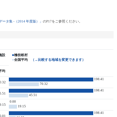
タ集 -（2014 年度版）」
のP17をご参照ください。
施設
■
檜枝岐村
■
全国平均
（→比較する地域を変更できます）
平均
198.41
0.32
70.32
198.41
5.51
45.51
0.00
9.15
19.15
198.41
6.01