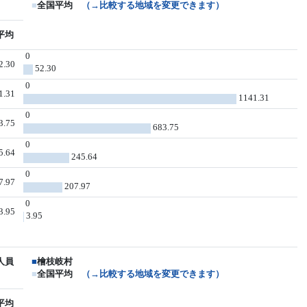
■
全国平均
（→比較する地域を変更できます）
平均
0
2.30
52.30
0
1.31
1141.31
0
3.75
683.75
0
5.64
245.64
0
7.97
207.97
0
3.95
3.95
人員
■
檜枝岐村
■
全国平均
（→比較する地域を変更できます）
平均