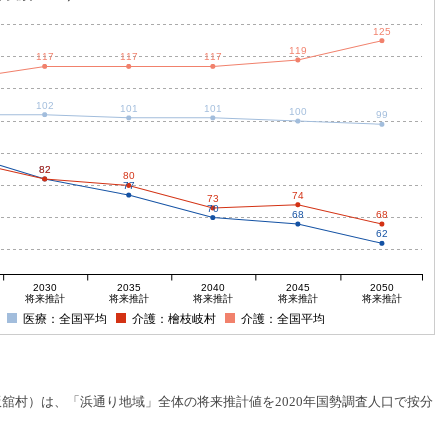
125
119
117
117
117
102
101
101
100
99
82
82
80
77
74
73
70
68
68
62
2030
2035
2040
2045
2050
将来推計
将来推計
将来推計
将来推計
将来推計
医療：全国平均
介護：檜枝岐村
介護：全国平均
村）は、「浜通り地域」全体の将来推計値を2020年国勢調査人口で按分