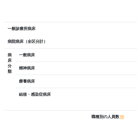
一般診療所病床
病院病床（全区分計）
病
一般病床
床
分
精神病床
類
療養病床
結核・感染症病床
職種別の人員数