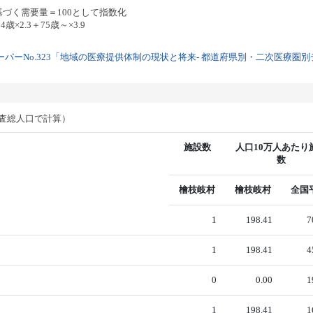
基づく需要量＝100として指数化
歳×2.3＋75歳～×3.9
パーNo.323「地域の医療提供体制の現状と将来- 都道府県別・二次医療圏別デー
調査総人口で計算）
施設数
人口10万人あたり
数
檜枝岐村
檜枝岐村
全国
1
198.41
7
1
198.41
4
0
0.00
1
1
198.41
1