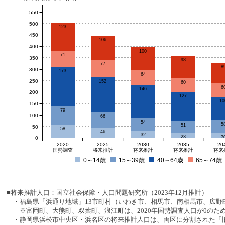
550
500
123
450
106
400
100
71
350
98
77
8
300
173
64
250
152
60
6
146
200
127
10
150
79
100
66
54
5
51
50
58
46
32
23
2
0
2020
2025
2030
2035
20
国勢調査
将来推計
将来推計
将来推計
将来
0～14歳
15～39歳
40～64歳
65～74歳
■将来推計人口：国立社会保障・人口問題研究所（2023年12月推計）
・福島県「浜通り地域」13市町村（いわき市、相馬市、南相馬市、広野町
※富岡町、大熊町、双葉町、浪江町は、2020年国勢調査人口が0のた
・静岡県浜松市中央区・浜名区の将来推計人口は、両区に分割された「旧