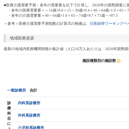
■医療介護需要予測：各年の需要量を以下で計算し、2020年の国勢調査に
・各年の医療需要量＝～14歳×0.6＋15～39歳×0.4＋40～64歳×1.0＋65～74
・各年の介護需要量＝40～64歳×1.0＋65～74歳×9.7＋75歳～×87.3
＜参考＞医療介護需要予測指数の計算式の根拠は、
日医総研ワーキングペー
地域医療資源
最新の地域内医療機関情報の集計値（人口10万人あたりは、2020年国勢
施設種類別の施設数
一般診療所
合計
診
内科系診療所
療
科
外科系診療所
目
に
小児科系診療所
よ