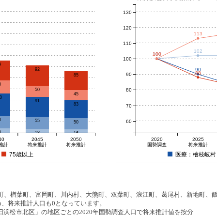
130
120
113
110
102
100
100
100
100
100
9
92
90
88
90
85
0
80
50
45
0
91
83
70
8
55
60
50
0
18
16
40
2045
2050
2020
2025
推計
将来推計
将来推計
国勢調査
将来推計
75歳以上
医療：檜枝岐村
、楢葉町、富岡町、川内村、大熊町、双葉町、浪江町、葛尾村、新地町、飯舘
め、将来推計人口も0となっています。
浜松市北区」の地区ごとの2020年国勢調査人口で将来推計値を按分