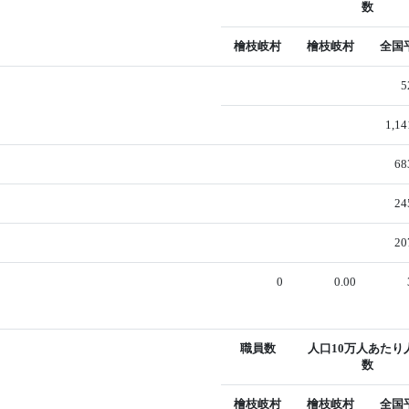
数
檜枝岐村
檜枝岐村
全国
5
1,14
68
24
20
0
0.00
職員数
人口10万人あたり
数
檜枝岐村
檜枝岐村
全国