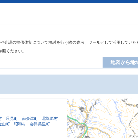
療や介護の提供体制について検討を行う際の参考、ツールとして活用していた
参照ください。
地図から地
村
｜
只見町
｜
南会津町
｜
北塩原村
｜
金山町
｜
昭和村
｜
会津美里町