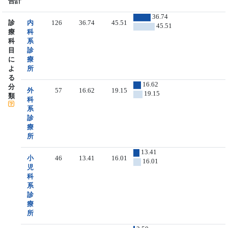
合計
36.74
診
内
126
36.74
45.51
45.51
療
科
科
系
目
診
に
療
よ
所
る
16.62
分
外
57
16.62
19.15
19.15
類
科
系
診
療
所
13.41
小
46
13.41
16.01
16.01
児
科
系
診
療
所