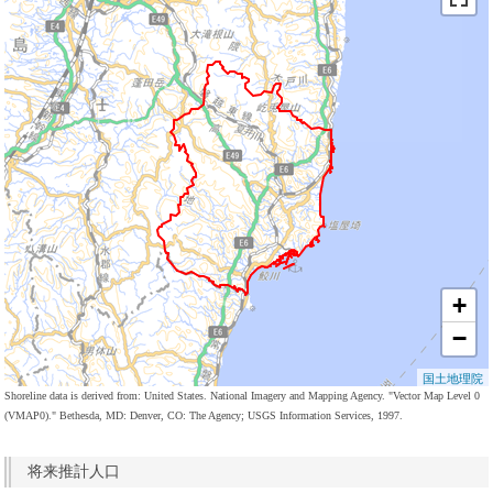
+
−
国土地理院
Shoreline data is derived from: United States. National Imagery and Mapping Agency. "Vector Map Level 0
(VMAP0)." Bethesda, MD: Denver, CO: The Agency; USGS Information Services, 1997.
将来推計人口