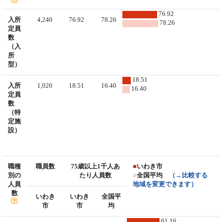
76.92
入所
4,240
76.92
78.26
78.26
定員
数
（入
所
型）
18.51
入所
1,020
18.51
16.40
16.40
定員
数
（特
定施
設）
職種
職員数
75歳以上1千人あ
■
いわき市
別の
たり人員数
■
全国平均
（→比較する
人員
地域を変更できます）
数
いわき
いわき
全国平
市
市
均
61.16