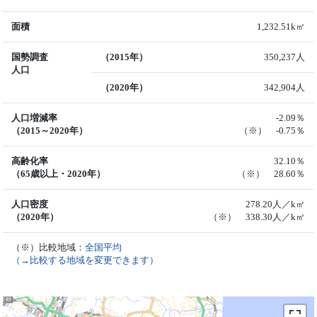
面積
1,232.51k㎡
国勢調査
（2015年）
350,237人
人口
（2020年）
342,904人
人口増減率
-2.09％
（2015～2020年）
（※） -0.75％
高齢化率
32.10％
（65歳以上・2020年）
（※） 28.60％
人口密度
278.20人／k㎡
（2020年）
（※） 338.30人／k㎡
（※）比較地域：
全国平均
（→比較する地域を変更できます）