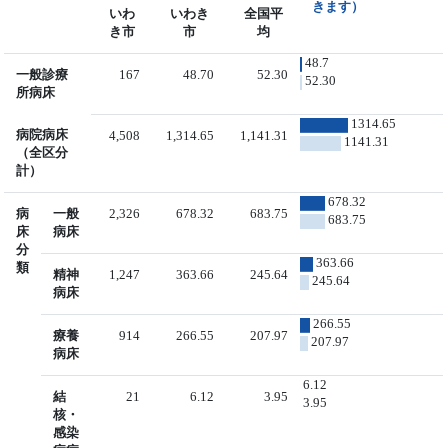
きます）
いわ
いわき
全国平
き市
市
均
48.7
一般診療
167
48.70
52.30
52.30
所病床
1314.65
病院病床
4,508
1,314.65
1,141.31
1141.31
（全区分
計）
678.32
病
一般
2,326
678.32
683.75
683.75
床
病床
分
363.66
類
精神
1,247
363.66
245.64
245.64
病床
266.55
療養
914
266.55
207.97
207.97
病床
6.12
結
21
6.12
3.95
3.95
核・
感染