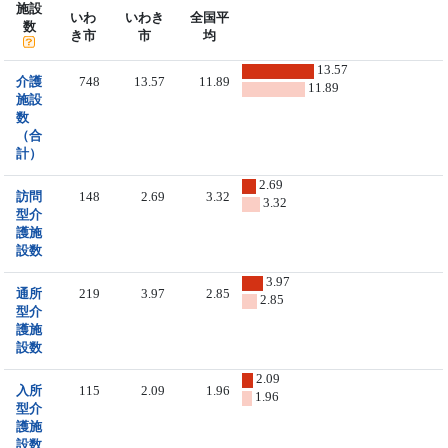
施設
いわ
いわき
全国平
数
き市
市
均
13.57
介護
748
13.57
11.89
11.89
施設
数
（合
計）
2.69
訪問
148
2.69
3.32
3.32
型介
護施
設数
3.97
通所
219
3.97
2.85
2.85
型介
護施
設数
2.09
入所
115
2.09
1.96
1.96
型介
護施
設数