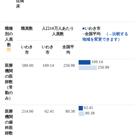
症病
床
職種
職員数
人口10万人あたり
■
いわき市
別の
人員数
■
全国平均
（→比較する
人員
地域を変更できます）
数
いわき
いわき
全国平
市
市
均
169.14
医療
580.00
169.14
256.98
256.98
機関
の医
師数
（常
勤の
み）
62.41
医療
214.00
62.41
80.38
80.38
機関
の歯
科医
師数