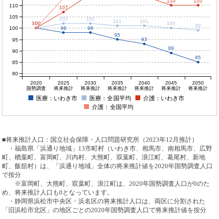
110
110
110
107
105
102
102
101
101
100
100
100
100
100
99
100
98
98
95
93
95
89
90
85
85
80
2020
2025
2030
2035
2040
2045
2050
国勢調査
将来推計
将来推計
将来推計
将来推計
将来推計
将来推計
医療：いわき市
医療：全国平均
介護：いわき市
介護：全国平均
■将来推計人口：国立社会保障・人口問題研究所（2023年12月推計）
・福島県「浜通り地域」13市町村（いわき市、相馬市、南相馬市、広野
町、楢葉町、富岡町、川内村、大熊町、双葉町、浪江町、葛尾村、新地
町、飯舘村）は、「浜通り地域」全体の将来推計値を2020年国勢調査人口
で按分
※富岡町、大熊町、双葉町、浪江町は、2020年国勢調査人口が0のた
め、将来推計人口も0となっています。
・静岡県浜松市中央区・浜名区の将来推計人口は、両区に分割された
「旧浜松市北区」の地区ごとの2020年国勢調査人口で将来推計値を按分