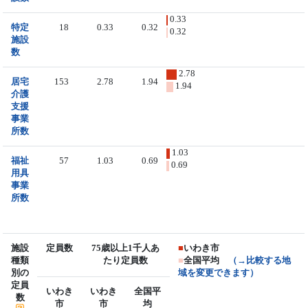
0.33
特定
18
0.33
0.32
0.32
施設
数
2.78
居宅
153
2.78
1.94
1.94
介護
支援
事業
所数
1.03
福祉
57
1.03
0.69
0.69
用具
事業
所数
施設
定員数
75歳以上1千人あ
■
いわき市
種類
たり定員数
■
全国平均
（→比較する地
別の
域を変更できます）
定員
いわき
いわき
全国平
数
市
市
均