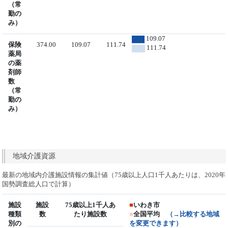
（常
勤の
み）
109.07
保険
374.00
109.07
111.74
111.74
薬局
の薬
剤師
数
（常
勤の
み）
地域介護資源
最新の地域内介護施設情報の集計値（75歳以上人口1千人あたりは、2020年
国勢調査総人口で計算）
施設
施設
75歳以上1千人あ
■
いわき市
種類
数
たり施設数
■
全国平均
（→比較する地域
別の
を変更できます）