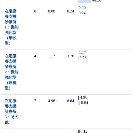
49.26
0.00
在宅療
0
0.00
0.24
0.24
養支援
診療所
1：機能
強化型
（単独
型）
1.17
在宅療
4
1.17
3.76
3.76
養支援
診療所
2：機能
強化型
（連携
型）
4.96
在宅療
17
4.96
8.64
8.64
養支援
診療所
3：その
他
6.12