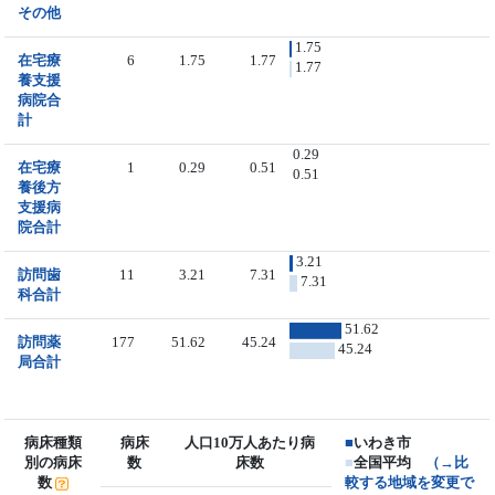
その他
1.75
在宅療
6
1.75
1.77
1.77
養支援
病院合
計
0.29
在宅療
1
0.29
0.51
0.51
養後方
支援病
院合計
3.21
訪問歯
11
3.21
7.31
7.31
科合計
51.62
訪問薬
177
51.62
45.24
45.24
局合計
病床種類
病床
人口10万人あたり病
■
いわき市
別の病床
数
床数
■
全国平均
（→比
数
較する地域を変更で