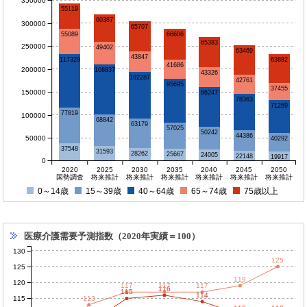
350000
55119
60387
300000
65707
55089
66606
65383
250000
49402
63469
43847
63882
117329
41686
200000
108837
43326
102287
42761
95695
37455
150000
86247
78363
71269
77819
100000
68842
63179
57025
50242
44386
50000
40292
37548
31593
28262
25667
24005
22148
19917
0
2020
2025
2030
2035
2040
2045
2050
国勢調査
将来推計
将来推計
将来推計
将来推計
将来推計
将来推計
0～14歳
15～39歳
40～64歳
65～74歳
75歳以上
医療介護需要予測指数（2020年実績＝100）
130
125
125
119
120
117
117
117
116
115
114
115
113