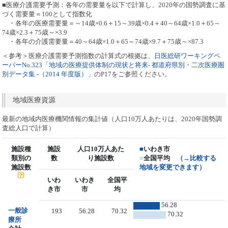
■医療介護需要予測：各年の需要量を以下で計算し、2020年の国勢調査に基
づく需要量＝100として指数化
・各年の医療需要量＝～14歳×0.6＋15～39歳×0.4＋40～64歳×1.0＋65～
74歳×2.3＋75歳～×3.9
・各年の介護需要量＝40～64歳×1.0＋65～74歳×9.7＋75歳～×87.3
＜参考＞医療介護需要予測指数の計算式の根拠は、
日医総研ワーキングペ
ーパーNo.323「地域の医療提供体制の現状と将来- 都道府県別・二次医療圏
別データ集 -（2014 年度版）」
のP17をご参照ください。
地域医療資源
最新の地域内医療機関情報の集計値（人口10万人あたりは、2020年国勢調
査総人口で計算）
施設種
施設
人口10万人あた
■
いわき市
類別の
数
り施設数
■
全国平均
（→比較する
施設数
地域を変更できます）
いわ
いわき
全国平
き市
市
均
56.28
一般診
193
56.28
70.32
70.32
療所