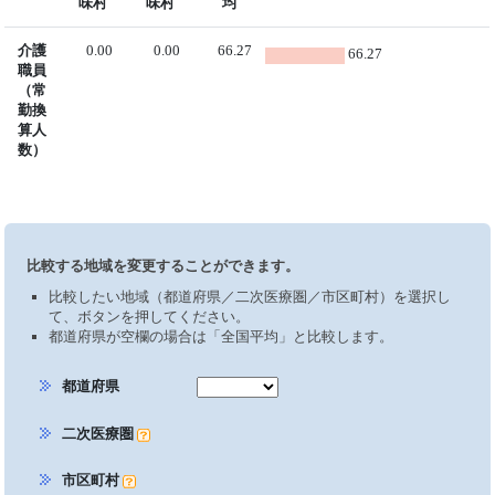
味村
味村
均
介護
0.00
0.00
66.27
66.27
職員
（常
勤換
算人
数）
比較する地域を変更することができます。
比較したい地域（都道府県／二次医療圏／市区町村）を選択し
て、ボタンを押してください。
都道府県が空欄の場合は「全国平均」と比較します。
都道府県
二次医療圏
市区町村