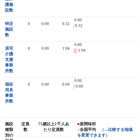
護施
設数
0.00
特定
0
0.00
0.32
0.32
施設
数
0.00
居宅
0
0.00
1.94
1.94
介護
支援
事業
所数
0.00
福祉
0
0.00
0.69
0.69
用具
事業
所数
施設
定員
75歳以上1千人あ
■
座間味村
種類
数
たり定員数
■
全国平均
（→比較する地域
別の
を変更できます）