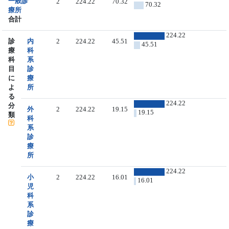
一般診
2
224.22
70.32
70.32
療所
合計
224.22
診
内
2
224.22
45.51
45.51
療
科
科
系
目
診
に
療
よ
所
る
224.22
分
外
2
224.22
19.15
19.15
類
科
系
診
療
所
224.22
小
2
224.22
16.01
16.01
児
科
系
診
療