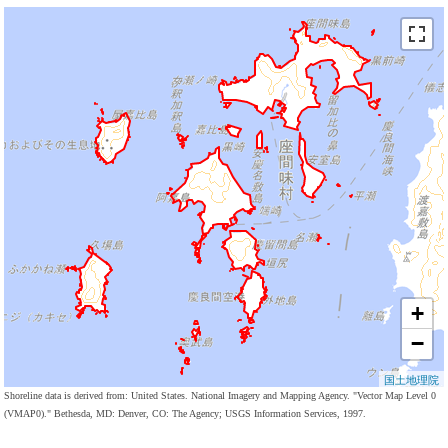
+
−
国土地理院
Shoreline data is derived from: United States. National Imagery and Mapping Agency. "Vector Map Level 0
(VMAP0)." Bethesda, MD: Denver, CO: The Agency; USGS Information Services, 1997.