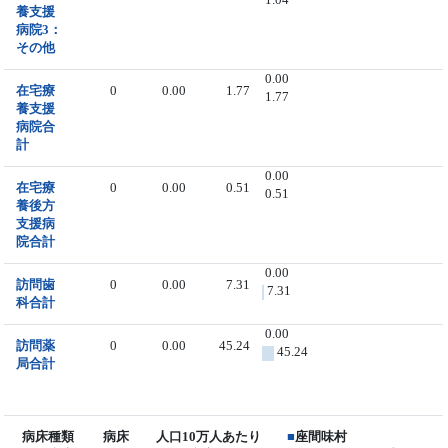
養支援
病院3：
その他
0.00
在宅療
0
0.00
1.77
1.77
養支援
病院合
計
0.00
在宅療
0
0.00
0.51
0.51
養後方
支援病
院合計
0.00
訪問歯
0
0.00
7.31
7.31
科合計
0.00
訪問薬
0
0.00
45.24
45.24
局合計
病床種類
病床
人口10万人あたり
■
座間味村