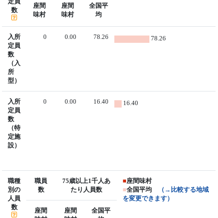
定員
座間
座間
全国平
数
味村
味村
均
入所
0
0.00
78.26
78.26
定員
数
（入
所
型）
入所
0
0.00
16.40
16.40
定員
数
（特
定施
設）
職種
職員
75歳以上1千人あ
■
座間味村
別の
数
たり人員数
■
全国平均
（→比較する地域
人員
を変更できます）
数
座間
座間
全国平