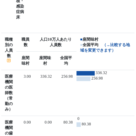
核・
感染
症病
床
職種
職員
人口10万人あたり
■
座間味村
別の
数
人員数
■
全国平均
（→比較する地
人員
域を変更できます）
数
座間
座間味
全国平
味村
村
均
336.32
医療
3.00
336.32
256.98
256.98
機関
の医
師数
（常
勤の
み）
0
医療
0.00
0.00
80.38
80.38
機関
の歯