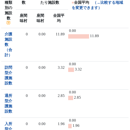
種類
数
たり施設数
■
全国平均
（→比較する地域
別の
を変更できます）
施設
座間
座間
全国平
数
味村
味村
均
0.00
介護
0
0.00
11.89
11.89
施設
数
（合
計）
0.00
訪問
0
0.00
3.32
3.32
型介
護施
設数
0.00
通所
0
0.00
2.85
2.85
型介
護施
設数
0.00
入所
0
0.00
1.96
1.96
型介