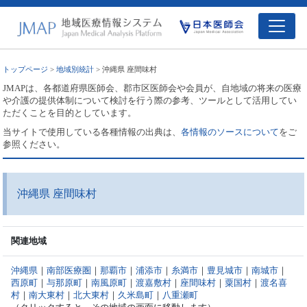
トップページ
>
地域別統計
> 沖縄県 座間味村
JMAPは、各都道府県医師会、郡市区医師会や会員が、自地域の将来の医療
や介護の提供体制について検討を行う際の参考、ツールとして活用してい
ただくことを目的としています。
当サイトで使用している各種情報の出典は、
各情報のソースについて
をご
参照ください。
沖縄県 座間味村
関連地域
沖縄県
｜
南部医療圏
｜
那覇市
｜
浦添市
｜
糸満市
｜
豊見城市
｜
南城市
｜
西原町
｜
与那原町
｜
南風原町
｜
渡嘉敷村
｜
座間味村
｜
粟国村
｜
渡名喜
村
｜
南大東村
｜
北大東村
｜
久米島町
｜
八重瀬町