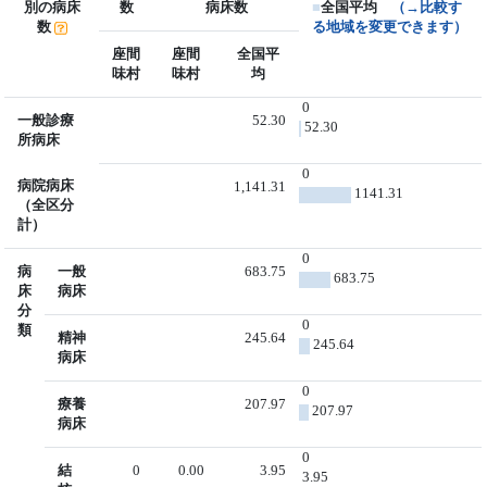
別の病床
数
病床数
■
全国平均
（→比較す
数
る地域を変更できます）
座間
座間
全国平
味村
味村
均
0
一般診療
52.30
52.30
所病床
0
病院病床
1,141.31
1141.31
（全区分
計）
0
病
一般
683.75
683.75
床
病床
分
0
類
精神
245.64
245.64
病床
0
療養
207.97
207.97
病床
0
結
0
0.00
3.95
3.95