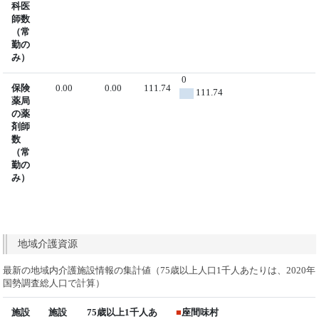
科医
師数
（常
勤の
み）
0
保険
0.00
0.00
111.74
111.74
薬局
の薬
剤師
数
（常
勤の
み）
地域介護資源
最新の地域内介護施設情報の集計値（75歳以上人口1千人あたりは、2020年
国勢調査総人口で計算）
施設
施設
75歳以上1千人あ
■
座間味村