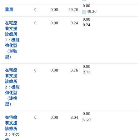
0.00
薬局
0
0.00
49.26
49.26
0.00
在宅療
0
0.00
0.24
0.24
養支援
診療所
1：機能
強化型
（単独
型）
0.00
在宅療
0
0.00
3.76
3.76
養支援
診療所
2：機能
強化型
（連携
型）
0.00
在宅療
0
0.00
8.64
8.64
養支援
診療所
3：その
他