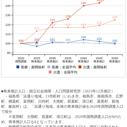
143
140
140
130
126
125
122
119
120
117
117
117
113
110
104
102
102
102
101
101
101
101
101
100
100
100
100
100
100
99
100
97
90
2020
2025
2030
2035
2040
2045
2050
国勢調査
将来推計
将来推計
将来推計
将来推計
将来推計
将来推計
医療：座間味村
医療：全国平均
介護：座間味村
介護：全国平均
■将来推計人口：国立社会保障・人口問題研究所（2023年12月推計）
・福島県「浜通り地域」13市町村（いわき市、相馬市、南相馬市、広野
町、楢葉町、富岡町、川内村、大熊町、双葉町、浪江町、葛尾村、新地
町、飯舘村）は、「浜通り地域」全体の将来推計値を2020年国勢調査人口
で按分
※富岡町、大熊町、双葉町、浪江町は、2020年国勢調査人口が0のた
め、将来推計人口も0となっています。
・静岡県浜松市中央区・浜名区の将来推計人口は、両区に分割された