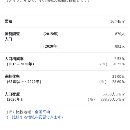
（クリックすると、その地域の画面に移動します）
面積
16.74k㎡
国勢調査
（2015年）
870人
人口
（2020年）
892人
人口増減率
2.53％
（2015～2020年）
（※） -0.75％
高齢化率
21.00％
（65歳以上・2020年）
（※） 28.60％
人口密度
53.30人／k㎡
（2020年）
（※） 338.30人／k㎡
（※）比較地域：
全国平均
（→比較する地域を変更できます）