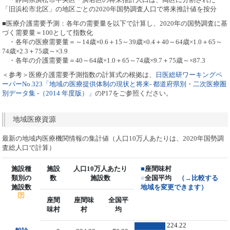
「旧浜松市北区」の地区ごとの2020年国勢調査人口で将来推計値を按分
■医療介護需要予測：各年の需要量を以下で計算し、2020年の国勢調査に基
づく需要量＝100として指数化
・各年の医療需要量＝～14歳×0.6＋15～39歳×0.4＋40～64歳×1.0＋65～
74歳×2.3＋75歳～×3.9
・各年の介護需要量＝40～64歳×1.0＋65～74歳×9.7＋75歳～×87.3
＜参考＞医療介護需要予測指数の計算式の根拠は、
日医総研ワーキングペ
ーパーNo.323「地域の医療提供体制の現状と将来- 都道府県別・二次医療圏
別データ集 -（2014 年度版）」
のP17をご参照ください。
地域医療資源
最新の地域内医療機関情報の集計値（人口10万人あたりは、2020年国勢調
査総人口で計算）
施設種
施設
人口10万人あたり
■
座間味村
類別の
数
施設数
■
全国平均
（→比較する
施設数
地域を変更できます）
座間
座間味
全国平
味村
村
均
224.22