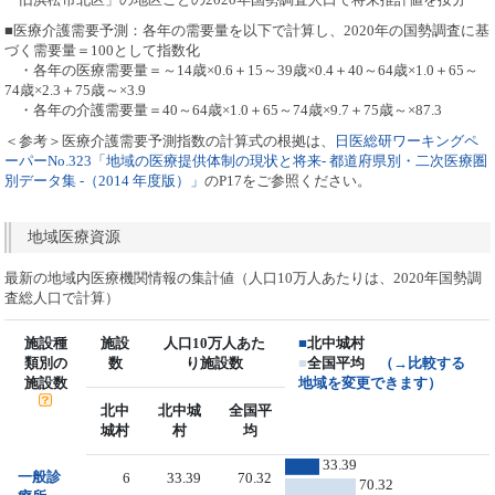
■医療介護需要予測：各年の需要量を以下で計算し、2020年の国勢調査に基
づく需要量＝100として指数化
・各年の医療需要量＝～14歳×0.6＋15～39歳×0.4＋40～64歳×1.0＋65～
74歳×2.3＋75歳～×3.9
・各年の介護需要量＝40～64歳×1.0＋65～74歳×9.7＋75歳～×87.3
＜参考＞医療介護需要予測指数の計算式の根拠は、
日医総研ワーキングペ
ーパーNo.323「地域の医療提供体制の現状と将来- 都道府県別・二次医療圏
別データ集 -（2014 年度版）」
のP17をご参照ください。
地域医療資源
最新の地域内医療機関情報の集計値（人口10万人あたりは、2020年国勢調
査総人口で計算）
施設種
施設
人口10万人あた
■
北中城村
類別の
数
り施設数
■
全国平均
（→比較する
施設数
地域を変更できます）
北中
北中城
全国平
城村
村
均
33.39
一般診
6
33.39
70.32
70.32