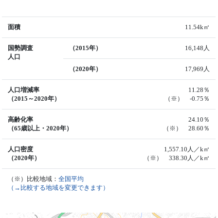
面積
11.54k㎡
国勢調査
（2015年）
16,148人
人口
（2020年）
17,969人
人口増減率
11.28％
（2015～2020年）
（※） -0.75％
高齢化率
24.10％
（65歳以上・2020年）
（※） 28.60％
人口密度
1,557.10人／k㎡
（2020年）
（※） 338.30人／k㎡
（※）比較地域：
全国平均
（→比較する地域を変更できます）