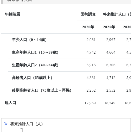
年齢階層
国勢調査
将来推計人口（国
2020年
2025年
203
年少人口（0～14歳）
2,981
2,967
2,
生産年齢人口1（15～39歳）
4,742
4,664
4,
生産年齢人口2（40～64歳）
5,915
6,206
6,
高齢者人口（65歳以上）
4,331
4,712
5,
後期高齢者人口（75歳以上＝再掲）
2,252
2,552
2,
総人口
17,969
18,549
18,6
将来推計人口（人）