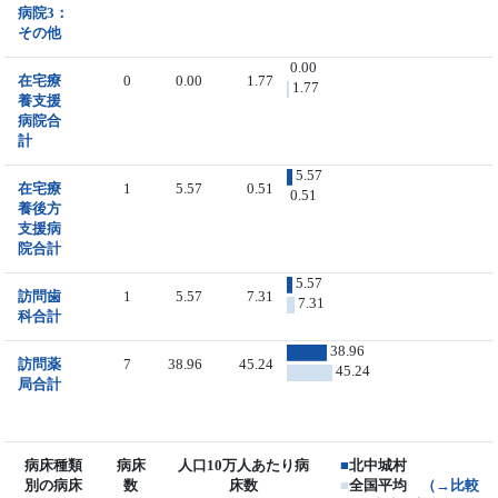
病院3：
その他
0.00
在宅療
0
0.00
1.77
1.77
養支援
病院合
計
5.57
在宅療
1
5.57
0.51
0.51
養後方
支援病
院合計
5.57
訪問歯
1
5.57
7.31
7.31
科合計
38.96
訪問薬
7
38.96
45.24
45.24
局合計
病床種類
病床
人口10万人あたり病
■
北中城村
別の病床
数
床数
■
全国平均
（→比較