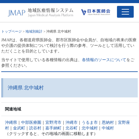
トップページ
>
地域別統計
> 沖縄県 北中城村
JMAPは、各都道府県医師会、郡市区医師会や会員が、自地域の将来の医療
や介護の提供体制について検討を行う際の参考、ツールとして活用してい
ただくことを目的としています。
当サイトで使用している各種情報の出典は、
各情報のソースについて
をご
参照ください。
沖縄県 北中城村
関連地域
沖縄県
｜
中部医療圏
｜
宜野湾市
｜
沖縄市
｜
うるま市
｜
恩納村
｜
宜野座
村
｜
金武町
｜
読谷村
｜
嘉手納町
｜
北谷町
｜
北中城村
｜
中城村
（クリックすると、その地域の画面に移動します）