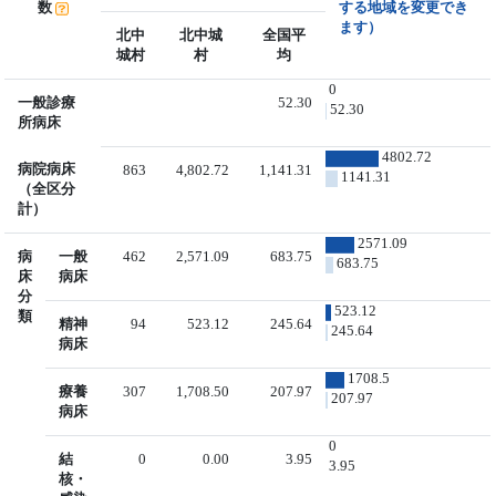
数
する地域を変更でき
ます）
北中
北中城
全国平
城村
村
均
0
一般診療
52.30
52.30
所病床
4802.72
病院病床
863
4,802.72
1,141.31
1141.31
（全区分
計）
2571.09
病
一般
462
2,571.09
683.75
683.75
床
病床
分
523.12
類
精神
94
523.12
245.64
245.64
病床
1708.5
療養
307
1,708.50
207.97
207.97
病床
0
結
0
0.00
3.95
3.95
核・