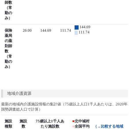
師数
（常
勤の
み）
144.69
保険
26.00
144.69
111.74
111.74
薬局
の薬
剤師
数
（常
勤の
み）
地域介護資源
最新の地域内介護施設情報の集計値（75歳以上人口1千人あたりは、2020年
国勢調査総人口で計算）
施設
施設
75歳以上1千人あ
■
北中城村
種類
数
たり施設数
■
全国平均
（→比較する地域