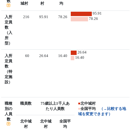
数
城村
村
均
95.91
入所
216
95.91
78.26
78.26
定員
数
（入
所
型）
26.64
入所
60
26.64
16.40
16.40
定員
数
（特
定施
設）
職種
職員数
75歳以上1千人あ
■
北中城村
別の
たり人員数
■
全国平均
（→比較する地
人員
域を変更できます）
数
北中城
北中城
全国平
村
村
均