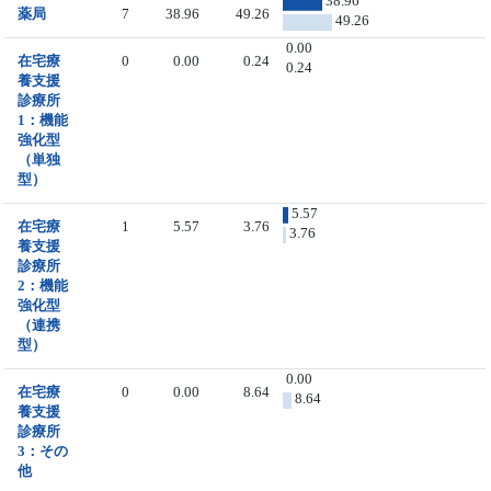
38.96
薬局
7
38.96
49.26
49.26
0.00
在宅療
0
0.00
0.24
0.24
養支援
診療所
1：機能
強化型
（単独
型）
5.57
在宅療
1
5.57
3.76
3.76
養支援
診療所
2：機能
強化型
（連携
型）
0.00
在宅療
0
0.00
8.64
8.64
養支援
診療所
3：その
他