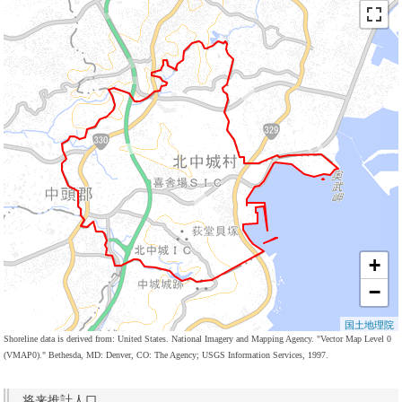
+
−
国土地理院
Shoreline data is derived from: United States. National Imagery and Mapping Agency. "Vector Map Level 0
(VMAP0)." Bethesda, MD: Denver, CO: The Agency; USGS Information Services, 1997.
将来推計人口