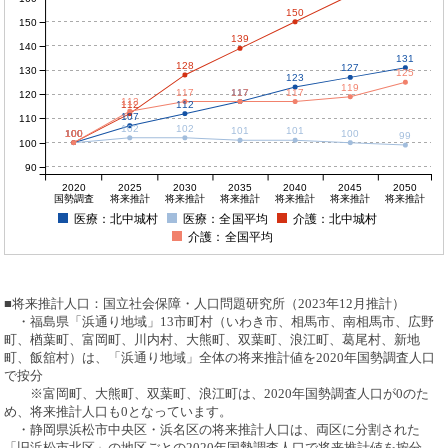
150
150
139
140
131
128
127
130
125
123
119
117
117
117
117
120
113
112
112
107
110
102
102
101
101
100
100
100
100
100
99
100
90
2020
2025
2030
2035
2040
2045
2050
国勢調査
将来推計
将来推計
将来推計
将来推計
将来推計
将来推計
医療：北中城村
医療：全国平均
介護：北中城村
介護：全国平均
■将来推計人口：国立社会保障・人口問題研究所（2023年12月推計）
・福島県「浜通り地域」13市町村（いわき市、相馬市、南相馬市、広野
町、楢葉町、富岡町、川内村、大熊町、双葉町、浪江町、葛尾村、新地
町、飯舘村）は、「浜通り地域」全体の将来推計値を2020年国勢調査人口
で按分
※富岡町、大熊町、双葉町、浪江町は、2020年国勢調査人口が0のた
め、将来推計人口も0となっています。
・静岡県浜松市中央区・浜名区の将来推計人口は、両区に分割された
「旧浜松市北区」の地区ごとの2020年国勢調査人口で将来推計値を按分