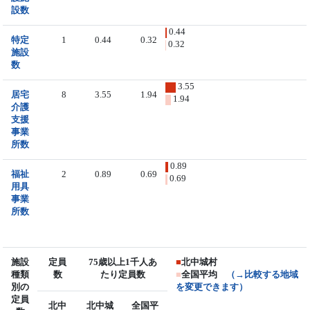
設数
0.44
特定
1
0.44
0.32
0.32
施設
数
3.55
居宅
8
3.55
1.94
1.94
介護
支援
事業
所数
0.89
福祉
2
0.89
0.69
0.69
用具
事業
所数
施設
定員
75歳以上1千人あ
■
北中城村
種類
数
たり定員数
■
全国平均
（→比較する地域
別の
を変更できます）
定員
北中
北中城
全国平