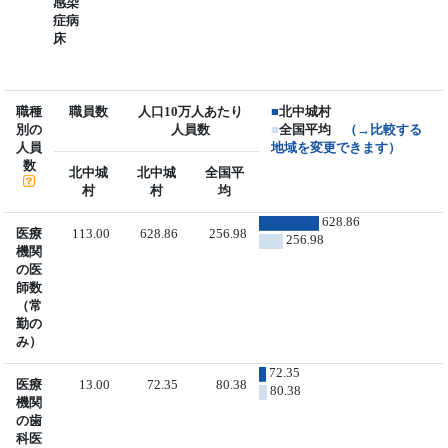
感染
症病
床
職種
職員数
人口10万人あたり
■
北中城村
別の
人員数
■
全国平均
（→比較する
人員
地域を変更できます）
数
北中城
北中城
全国平
村
村
均
628.86
医療
113.00
628.86
256.98
256.98
機関
の医
師数
（常
勤の
み）
72.35
医療
13.00
72.35
80.38
80.38
機関
の歯
科医