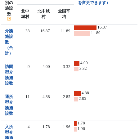
別の
を変更できます）
施設
北中
北中城
全国平
数
城村
村
均
16.87
介護
38
16.87
11.89
11.89
施設
数
（合
計）
4.00
訪問
9
4.00
3.32
3.32
型介
護施
設数
4.88
通所
11
4.88
2.85
2.85
型介
護施
設数
1.78
入所
4
1.78
1.96
1.96
型介
護施