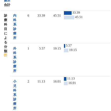
療所
合計
33.39
診
内
6
33.39
45.51
45.51
療
科
科
系
目
診
に
療
よ
所
る
5.57
分
外
1
5.57
19.15
19.15
類
科
系
診
療
所
11.13
小
2
11.13
16.01
16.01
児
科
系
診
療
所