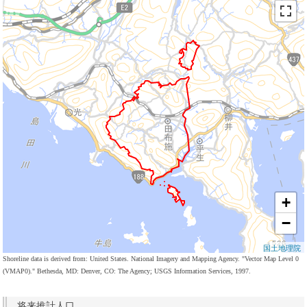
+
−
国土地理院
Shoreline data is derived from: United States. National Imagery and Mapping Agency. "Vector Map Level 0
(VMAP0)." Bethesda, MD: Denver, CO: The Agency; USGS Information Services, 1997.
将来推計人口