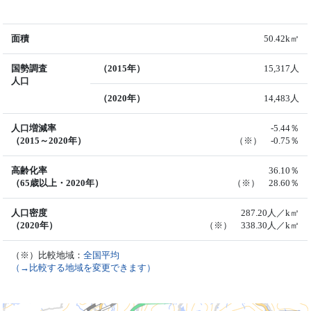
面積
50.42k㎡
国勢調査
（2015年）
15,317人
人口
（2020年）
14,483人
人口増減率
-5.44％
（2015～2020年）
（※） -0.75％
高齢化率
36.10％
（65歳以上・2020年）
（※） 28.60％
人口密度
287.20人／k㎡
（2020年）
（※） 338.30人／k㎡
（※）比較地域：
全国平均
（→比較する地域を変更できます）