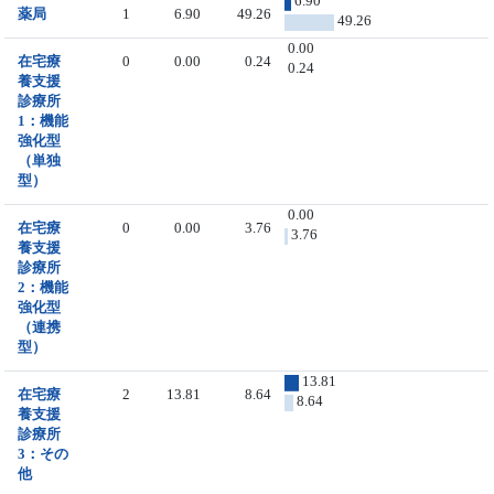
6.90
薬局
1
6.90
49.26
49.26
0.00
在宅療
0
0.00
0.24
0.24
養支援
診療所
1：機能
強化型
（単独
型）
0.00
在宅療
0
0.00
3.76
3.76
養支援
診療所
2：機能
強化型
（連携
型）
13.81
在宅療
2
13.81
8.64
8.64
養支援
診療所
3：その
他