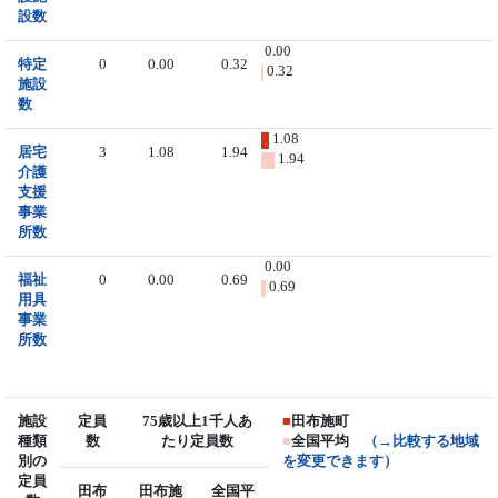
設数
0.00
特定
0
0.00
0.32
0.32
施設
数
1.08
居宅
3
1.08
1.94
1.94
介護
支援
事業
所数
0.00
福祉
0
0.00
0.69
0.69
用具
事業
所数
施設
定員
75歳以上1千人あ
■
田布施町
種類
数
たり定員数
■
全国平均
（→比較する地域
別の
を変更できます）
定員
田布
田布施
全国平