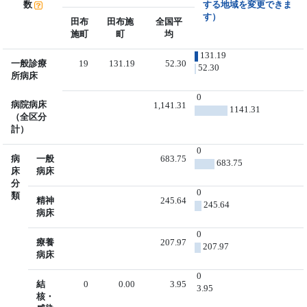
数
する地域を変更できま
す）
田布
田布施
全国平
施町
町
均
131.19
一般診療
19
131.19
52.30
52.30
所病床
0
病院病床
1,141.31
1141.31
（全区分
計）
0
病
一般
683.75
683.75
床
病床
分
0
類
精神
245.64
245.64
病床
0
療養
207.97
207.97
病床
0
結
0
0.00
3.95
3.95
核・