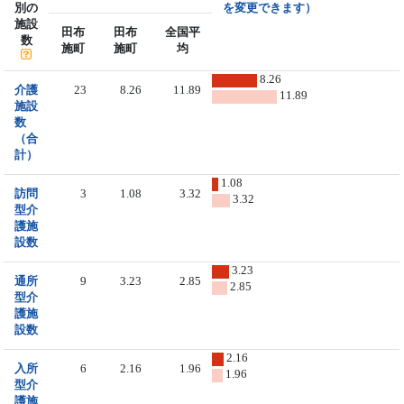
別の
を変更できます）
施設
田布
田布
全国平
数
施町
施町
均
8.26
介護
23
8.26
11.89
11.89
施設
数
（合
計）
1.08
訪問
3
1.08
3.32
3.32
型介
護施
設数
3.23
通所
9
3.23
2.85
2.85
型介
護施
設数
2.16
入所
6
2.16
1.96
1.96
型介
護施