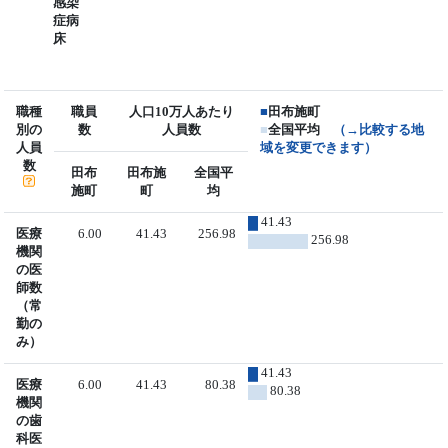
感染
症病
床
職種
職員
人口10万人あたり
■
田布施町
別の
数
人員数
■
全国平均
（→比較する地
人員
域を変更できます）
数
田布
田布施
全国平
施町
町
均
41.43
医療
6.00
41.43
256.98
256.98
機関
の医
師数
（常
勤の
み）
41.43
医療
6.00
41.43
80.38
80.38
機関
の歯
科医