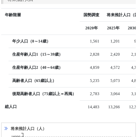
年齢階層
国勢調査
将来推計人口（国
2020年
2025年
203
年少人口（0～14歳）
1,561
1,201
9
生産年齢人口1（15～39歳）
2,828
2,420
2,
生産年齢人口2（40～64歳）
4,859
4,572
4,
高齢者人口（65歳以上）
5,235
5,073
4,
後期高齢者人口（75歳以上＝再掲）
2,783
3,064
3,
総人口
14,483
13,266
12,3
将来推計人口（人）
16000