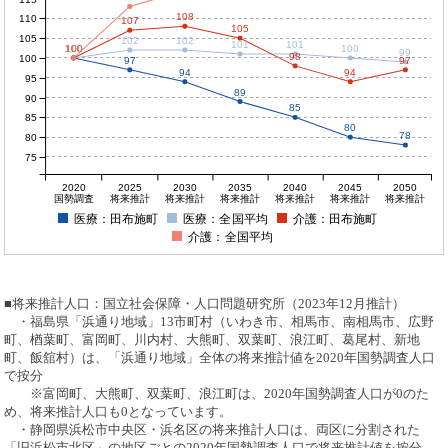
108
110
107
105
105
102
102
101
101
100
100
100
100
100
99
98
100
97
97
94
94
95
89
90
85
85
80
78
80
75
2020
2025
2030
2035
2040
2045
2050
国勢調査
将来推計
将来推計
将来推計
将来推計
将来推計
将来推計
医療：田布施町
医療：全国平均
介護：田布施町
介護：全国平均
■将来推計人口：国立社会保障・人口問題研究所（2023年12月推計）
・福島県「浜通り地域」13市町村（いわき市、相馬市、南相馬市、広野
町、楢葉町、富岡町、川内村、大熊町、双葉町、浪江町、葛尾村、新地
町、飯舘村）は、「浜通り地域」全体の将来推計値を2020年国勢調査人口
で按分
※富岡町、大熊町、双葉町、浪江町は、2020年国勢調査人口が0のた
め、将来推計人口も0となっています。
・静岡県浜松市中央区・浜名区の将来推計人口は、両区に分割された
「旧浜松市北区」の地区ごとの2020年国勢調査人口で将来推計値を按分