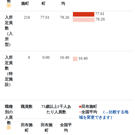
数
施町
町
均
77.61
入所
216
77.61
78.26
78.26
定員
数
（入
所
型）
入所
0
0.00
16.40
16.40
定員
数
（特
定施
設）
職種
職員数
75歳以上1千人あ
■
田布施町
別の
たり人員数
■
全国平均
（→比較する地
人員
域を変更できます）
数
田布施
田布施
全国平
町
町
均