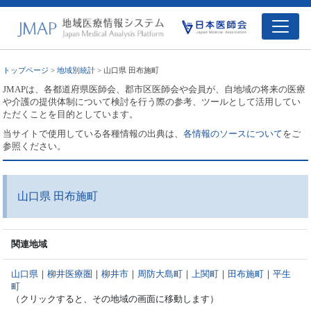
トップページ
>
地域別統計
> 山口県 田布施町
JMAPは、各都道府県医師会、郡市区医師会や会員が、自地域の将来の医療
や介護の提供体制について検討を行う際の参考、ツールとして活用してい
ただくことを目的としています。
当サイトで使用している各種情報の出典は、
各情報のソースについて
をご
参照ください。
山口県 田布施町
関連地域
山口県
｜
柳井医療圏
｜
柳井市
｜
周防大島町
｜
上関町
｜
田布施町
｜
平生
町
（クリックすると、その地域の画面に移動します）