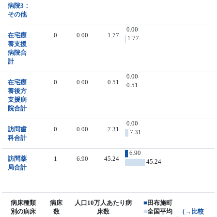
病院3：
その他
0.00
在宅療
0
0.00
1.77
1.77
養支援
病院合
計
0.00
在宅療
0
0.00
0.51
0.51
養後方
支援病
院合計
0.00
訪問歯
0
0.00
7.31
7.31
科合計
6.90
訪問薬
1
6.90
45.24
45.24
局合計
病床種類
病床
人口10万人あたり病
■
田布施町
別の病床
数
床数
■
全国平均
（→比較