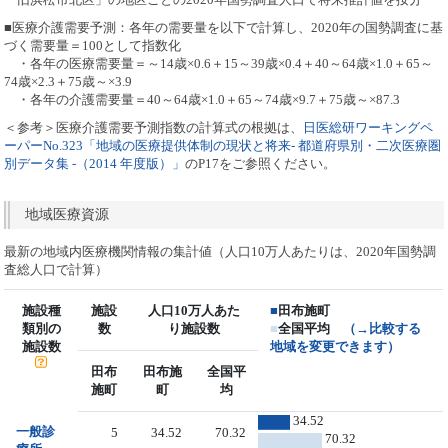
■医療介護需要予測：各年の需要量を以下で計算し、2020年の国勢調査に基
づく需要量＝100として指数化
・各年の医療需要量＝～14歳×0.6＋15～39歳×0.4＋40～64歳×1.0＋65～
74歳×2.3＋75歳～×3.9
・各年の介護需要量＝40～64歳×1.0＋65～74歳×9.7＋75歳～×87.3
＜参考＞医療介護需要予測指数の計算式の根拠は、
日医総研ワーキングペ
ーパーNo.323「地域の医療提供体制の現状と将来- 都道府県別・二次医療圏
別データ集 -（2014 年度版）」
のP17をご参照ください。
地域医療資源
最新の地域内医療機関情報の集計値（人口10万人あたりは、2020年国勢調
査総人口で計算）
施設種
施設
人口10万人あた
■
田布施町
類別の
数
り施設数
■
全国平均
（→比較する
施設数
地域を変更できます）
田布
田布施
全国平
施町
町
均
34.52
一般診
5
34.52
70.32
70.32