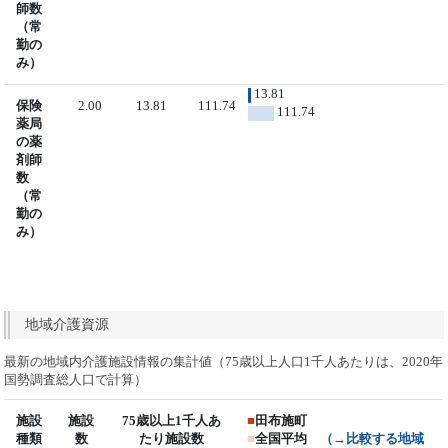
師数
（常
勤の
み）
13.81
保険
2.00
13.81
111.74
111.74
薬局
の薬
剤師
数
（常
勤の
み）
地域介護資源
最新の地域内介護施設情報の集計値（75歳以上人口1千人あたりは、2020年
国勢調査総人口で計算）
施設
施設
75歳以上1千人あ
■
田布施町
種類
数
たり施設数
■
全国平均
（→比較する地域