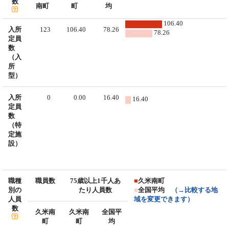
数
南町
町
均
106.40
入所
123
106.40
78.26
78.26
定員
数
（入
所
型）
入所
0
0.00
16.40
16.40
定員
数
（特
定施
設）
職種
職員数
75歳以上1千人あ
■
久米南町
別の
たり人員数
■
全国平均
（→比較する地
人員
域を変更できます）
数
久米南
久米南
全国平
町
町
均