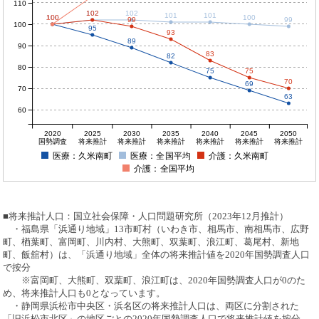
110
102
102
102
101
101
100
100
100
100
100
99
99
100
95
93
89
90
83
82
80
75
75
70
69
70
63
60
2020
2025
2030
2035
2040
2045
2050
国勢調査
将来推計
将来推計
将来推計
将来推計
将来推計
将来推計
医療：久米南町
医療：全国平均
介護：久米南町
介護：全国平均
■将来推計人口：国立社会保障・人口問題研究所（2023年12月推計）
・福島県「浜通り地域」13市町村（いわき市、相馬市、南相馬市、広野
町、楢葉町、富岡町、川内村、大熊町、双葉町、浪江町、葛尾村、新地
町、飯舘村）は、「浜通り地域」全体の将来推計値を2020年国勢調査人口
で按分
※富岡町、大熊町、双葉町、浪江町は、2020年国勢調査人口が0のた
め、将来推計人口も0となっています。
・静岡県浜松市中央区・浜名区の将来推計人口は、両区に分割された
「旧浜松市北区」の地区ごとの2020年国勢調査人口で将来推計値を按分