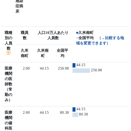
感染
症病
床
職種
職員
人口10万人あたり
■
久米南町
別の
数
人員数
■
全国平均
（→比較する地
人員
域を変更できます）
数
久米
久米南
全国平
南町
町
均
44.15
医療
2.00
44.15
256.98
256.98
機関
の医
師数
（常
勤の
み）
44.15
医療
2.00
44.15
80.38
80.38
機関
の歯
科医