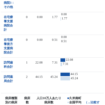
病院3：
その他
0.00
在宅療
0
0.00
1.77
1.77
養支援
病院合
計
0.00
在宅療
0
0.00
0.51
0.51
養後方
支援病
院合計
22.08
訪問歯
1
22.08
7.31
7.31
科合計
44.15
訪問薬
2
44.15
45.24
45.24
局合計
病床種類
病床
人口10万人あたり
■
久米南町
別の病床
数
病床数
■
全国平均
（→比較す