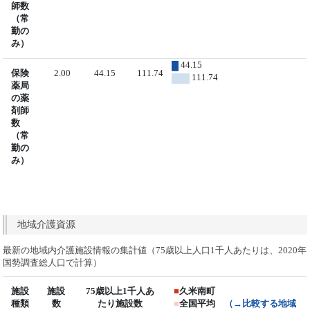
師数
（常
勤の
み）
44.15
保険
2.00
44.15
111.74
111.74
薬局
の薬
剤師
数
（常
勤の
み）
地域介護資源
最新の地域内介護施設情報の集計値（75歳以上人口1千人あたりは、2020年
国勢調査総人口で計算）
施設
施設
75歳以上1千人あ
■
久米南町
種類
数
たり施設数
■
全国平均
（→比較する地域