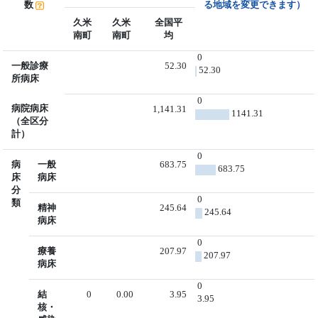
数
る地域を変更できます）
久米
久米
全国平
南町
南町
均
0
一般診療
52.30
52.30
所病床
0
病院病床
1,141.31
1141.31
（全区分
計）
0
病
一般
683.75
683.75
床
病床
分
0
類
精神
245.64
245.64
病床
0
療養
207.97
207.97
病床
0
結
0
0.00
3.95
3.95
核・