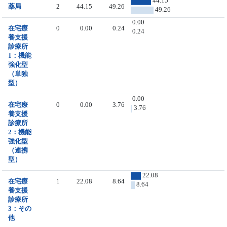
44.15
薬局
2
44.15
49.26
49.26
0.00
在宅療
0
0.00
0.24
0.24
養支援
診療所
1：機能
強化型
（単独
型）
0.00
在宅療
0
0.00
3.76
3.76
養支援
診療所
2：機能
強化型
（連携
型）
22.08
在宅療
1
22.08
8.64
8.64
養支援
診療所
3：その
他