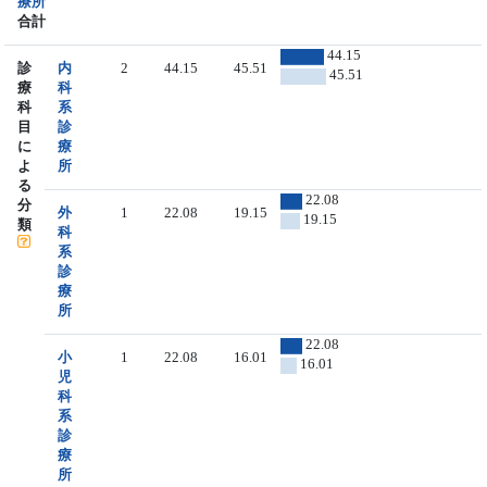
療所
合計
44.15
診
内
2
44.15
45.51
45.51
療
科
科
系
目
診
に
療
よ
所
る
22.08
分
外
1
22.08
19.15
19.15
類
科
系
診
療
所
22.08
小
1
22.08
16.01
16.01
児
科
系
診
療
所