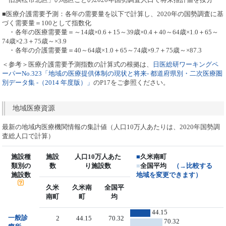
■医療介護需要予測：各年の需要量を以下で計算し、2020年の国勢調査に基
づく需要量＝100として指数化
・各年の医療需要量＝～14歳×0.6＋15～39歳×0.4＋40～64歳×1.0＋65～
74歳×2.3＋75歳～×3.9
・各年の介護需要量＝40～64歳×1.0＋65～74歳×9.7＋75歳～×87.3
＜参考＞医療介護需要予測指数の計算式の根拠は、
日医総研ワーキングペ
ーパーNo.323「地域の医療提供体制の現状と将来- 都道府県別・二次医療圏
別データ集 -（2014 年度版）」
のP17をご参照ください。
地域医療資源
最新の地域内医療機関情報の集計値（人口10万人あたりは、2020年国勢調
査総人口で計算）
施設種
施設
人口10万人あた
■
久米南町
類別の
数
り施設数
■
全国平均
（→比較する
施設数
地域を変更できます）
久米
久米南
全国平
南町
町
均
44.15
一般診
2
44.15
70.32
70.32