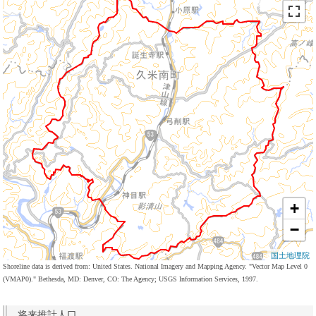
+
−
国土地理院
Shoreline data is derived from: United States. National Imagery and Mapping Agency. "Vector Map Level 0
(VMAP0)." Bethesda, MD: Denver, CO: The Agency; USGS Information Services, 1997.
将来推計人口