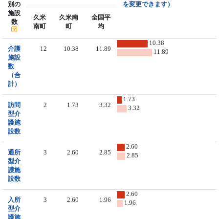
別の
を変更できます）
施設
久米
久米南
全国平
数
南町
町
均
10.38
介護
12
10.38
11.89
11.89
施設
数
（合
計）
1.73
訪問
2
1.73
3.32
3.32
型介
護施
設数
2.60
通所
3
2.60
2.85
2.85
型介
護施
設数
2.60
入所
3
2.60
1.96
1.96
型介
護施