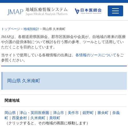
トップページ
>
地域別統計
> 岡山県 久米南町
JMAPは、各都道府県医師会、郡市区医師会や会員が、自地域の将来の医療
や介護の提供体制について検討を行う際の参考、ツールとして活用してい
ただくことを目的としています。
当サイトで使用している各種情報の出典は、
各情報のソースについて
をご
参照ください。
岡山県 久米南町
関連地域
岡山県
｜
津山・英田医療圏
｜
津山市
｜
美作市
｜
鏡野町
｜
勝央町
｜
奈義
町
｜
西粟倉村
｜
久米南町
｜
美咲町
（クリックすると、その地域の画面に移動します）