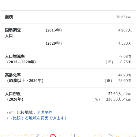
面積
78.65k㎡
国勢調査
（2015年）
4,907人
人口
（2020年）
4,530人
人口増減率
-7.68％
（2015～2020年）
（※） -0.75％
高齢化率
44.90％
（65歳以上・2020年）
（※） 28.60％
人口密度
57.60人／k㎡
（2020年）
（※） 338.30人／k㎡
（※）比較地域：
全国平均
（→比較する地域を変更できます）