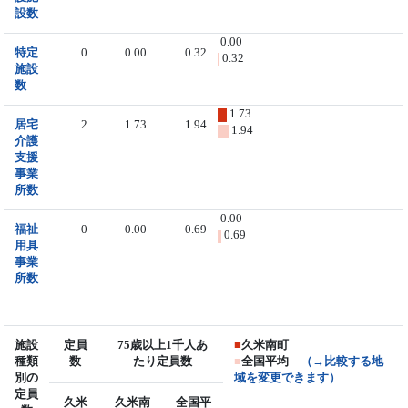
設数
0.00
特定
0
0.00
0.32
0.32
施設
数
1.73
居宅
2
1.73
1.94
1.94
介護
支援
事業
所数
0.00
福祉
0
0.00
0.69
0.69
用具
事業
所数
施設
定員
75歳以上1千人あ
■
久米南町
種類
数
たり定員数
■
全国平均
（→比較する地
別の
域を変更できます）
定員
久米
久米南
全国平