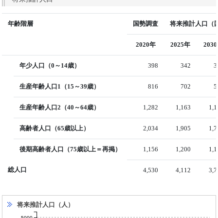
年齢階層
国勢調査
将来推計人口（国
2020年
2025年
203
年少人口（0～14歳）
398
342
3
生産年齢人口1（15～39歳）
816
702
5
生産年齢人口2（40～64歳）
1,282
1,163
1,
高齢者人口（65歳以上）
2,034
1,905
1,
後期高齢者人口（75歳以上＝再掲）
1,156
1,200
1,
総人口
4,530
4,112
3,
将来推計人口（人）
5000