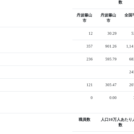
数
丹波篠山
丹波篠山
全国
市
市
12
30.29
5
357
901.26
1,14
236
595.79
68
24
121
305.47
20
0
0.00
職員数
人口10万人あたり
数