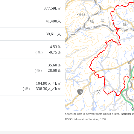
377.59k㎡
41,490人
39,611人
-4.53％
（※） -0.75％
35.60％
（※） 28.60％
104.90人／k㎡
（※） 338.30人／k㎡
Shoreline data is derived from: United States. Nation
USGS Information Services, 1997.