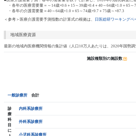
・各年の医療需要量＝～14歳×0.6＋15～39歳×0.4＋40～64歳×1.0＋65～74
・各年の介護需要量＝40～64歳×1.0＋65～74歳×9.7＋75歳～×87.3
＜参考＞医療介護需要予測指数の計算式の根拠は、
日医総研ワーキングペー
地域医療資源
最新の地域内医療機関情報の集計値（人口10万人あたりは、2020年国勢
施設種類別の施設数
一般診療所
合計
診
内科系診療所
療
科
外科系診療所
目
に
小児科系診療所
よ