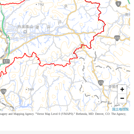
+
−
国土地理院
al Imagery and Mapping Agency. "Vector Map Level 0 (VMAP0)." Bethesda, MD: Denver, CO: The Agency;