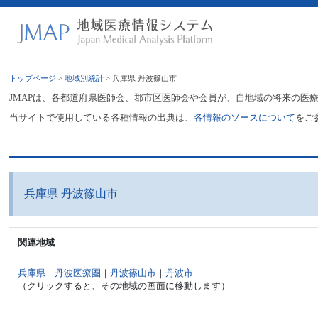
トップページ
>
地域別統計
> 兵庫県 丹波篠山市
JMAPは、各都道府県医師会、郡市区医師会や会員が、自地域の将来の医
当サイトで使用している各種情報の出典は、
各情報のソースについて
をご
兵庫県 丹波篠山市
関連地域
兵庫県
｜
丹波医療圏
｜
丹波篠山市
｜
丹波市
（クリックすると、その地域の画面に移動します）