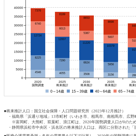
40000
7376
8189
35000
8653
8698
6740
30000
84
6013
5387
25000
12724
5007
12007
51
20000
11220
10379
91
15000
8225
10000
7290
6624
5956
53
5000
4546
4055
3508
3156
28
0
2020
2025
2030
2035
20
国勢調査
将来推計
将来推計
将来推計
将来
0～14歳
15～39歳
40～64歳
65～74歳
■将来推計人口：国立社会保障・人口問題研究所（2023年12月推計）
・福島県「浜通り地域」13市町村（いわき市、相馬市、南相馬市、広野町
※富岡町、大熊町、双葉町、浪江町は、2020年国勢調査人口が0のた
・静岡県浜松市中央区・浜名区の将来推計人口は、両区に分割された「旧
■医療介護需要予測：各年の需要量を以下で計算し、2020年の国勢調査に