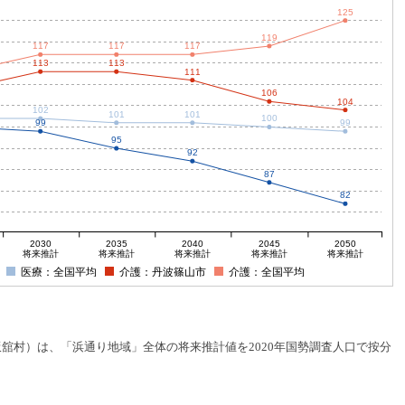
125
119
117
117
117
113
113
111
106
104
102
101
101
100
99
99
95
92
87
82
2030
2035
2040
2045
2050
将来推計
将来推計
将来推計
将来推計
将来推計
医療：全国平均
介護：丹波篠山市
介護：全国平均
村）は、「浜通り地域」全体の将来推計値を2020年国勢調査人口で按分