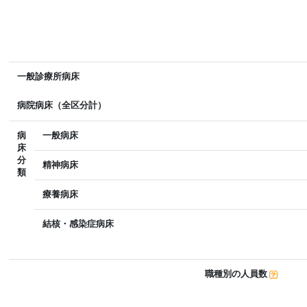
一般診療所病床
病院病床（全区分計）
病
一般病床
床
分
精神病床
類
療養病床
結核・感染症病床
職種別の人員数