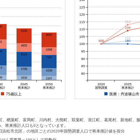
125
120
113
115
80
109
110
8100
8055
105
102
100
100
100
100
100
01
100
4955
4398
95
54
8129
7187
90
85
15
4796
4339
80
89
2630
2347
40
2045
2050
2020
2025
推計
将来推計
将来推計
国勢調査
将来推計
75歳以上
医療：丹波篠山市
、楢葉町、富岡町、川内村、大熊町、双葉町、浪江町、葛尾村、新地町、飯舘
め、将来推計人口も0となっています。
浜松市北区」の地区ごとの2020年国勢調査人口で将来推計値を按分
基づく需要量＝100として指数化