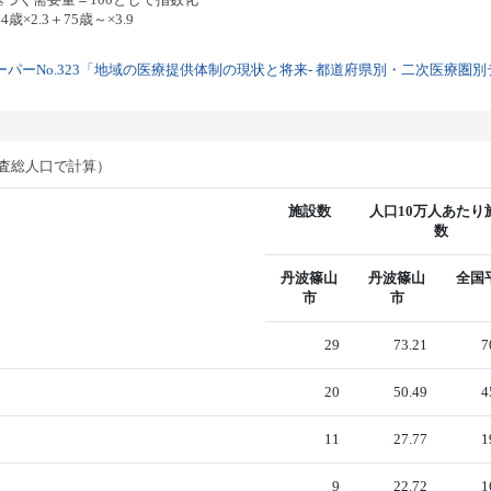
歳×2.3＋75歳～×3.9
パーNo.323「地域の医療提供体制の現状と将来- 都道府県別・二次医療圏別デー
調査総人口で計算）
施設数
人口10万人あたり
数
丹波篠山
丹波篠山
全国
市
市
29
73.21
7
20
50.49
4
11
27.77
1
9
22.72
1