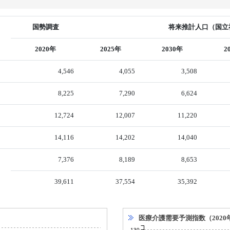
国勢調査
将来推計人口（国立社
2020年
2025年
2030年
2
4,546
4,055
3,508
8,225
7,290
6,624
12,724
12,007
11,220
14,116
14,202
14,040
7,376
8,189
8,653
39,611
37,554
35,392
医療介護需要予測指数（2020
130