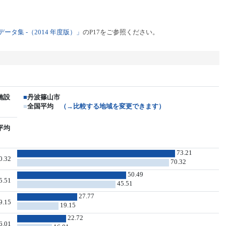
タ集 -（2014 年度版）」
のP17をご参照ください。
施設
■
丹波篠山市
■
全国平均
（→比較する地域を変更できます）
平均
73.21
0.32
70.32
50.49
5.51
45.51
27.77
9.15
19.15
22.72
6.01