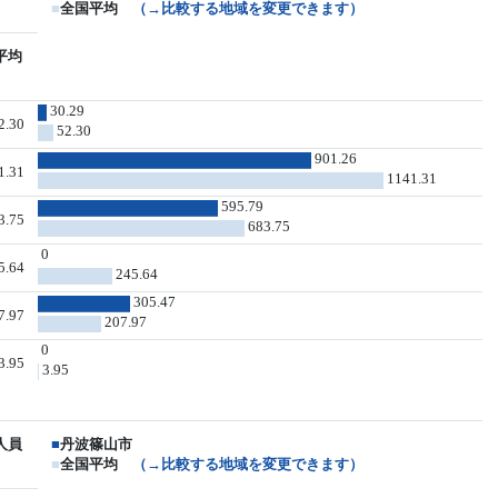
■
全国平均
（→比較する地域を変更できます）
平均
30.29
2.30
52.30
901.26
1.31
1141.31
595.79
3.75
683.75
0
5.64
245.64
305.47
7.97
207.97
0
3.95
3.95
人員
■
丹波篠山市
■
全国平均
（→比較する地域を変更できます）