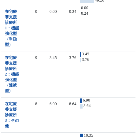
49.26
0.00
在宅療
0
0.00
0.24
0.24
養支援
診療所
1：機能
強化型
（単独
型）
3.45
在宅療
9
3.45
3.76
3.76
養支援
診療所
2：機能
強化型
（連携
型）
6.90
在宅療
18
6.90
8.64
8.64
養支援
診療所
3：その
他
10.35