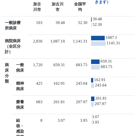
きます）
加古
加古川
全国平
川市
市
均
39.48
一般診療
103
39.48
52.30
52.30
所病床
1087.1
病院病床
2,836
1,087.10
1,141.31
1141.31
（全区分
計）
659.31
病
一般
1,720
659.31
683.75
683.75
床
病床
分
162.91
類
精神
425
162.91
245.64
245.64
病床
261.81
療養
683
261.81
207.97
207.97
病床
3.07
結
8
3.07
3.95
3.95
核・
感染