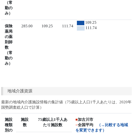
（常
勤の
み）
109.25
保険
285.00
109.25
111.74
111.74
薬局
の薬
剤師
数
（常
勤の
み）
地域介護資源
最新の地域内介護施設情報の集計値（75歳以上人口1千人あたりは、2020年
国勢調査総人口で計算）
施設
施設
75歳以上1千人あ
■
加古川市
種類
数
たり施設数
■
全国平均
（→比較する地域
別の
を変更できます）