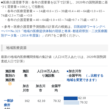
■医療介護需要予測：各年の需要量を以下で計算し、2020年の国勢調査に基
づく需要量＝100として指数化
・各年の医療需要量＝～14歳×0.6＋15～39歳×0.4＋40～64歳×1.0＋65～
74歳×2.3＋75歳～×3.9
・各年の介護需要量＝40～64歳×1.0＋65～74歳×9.7＋75歳～×87.3
＜参考＞医療介護需要予測指数の計算式の根拠は、
日医総研ワーキングペ
ーパーNo.323「地域の医療提供体制の現状と将来- 都道府県別・二次医療圏
別データ集 -（2014 年度版）」
のP17をご参照ください。
地域医療資源
最新の地域内医療機関情報の集計値（人口10万人あたりは、2020年国勢調
査総人口で計算）
施設種
施設
人口10万人あた
■
加古川市
類別の
数
り施設数
■
全国平均
（→比較する
施設数
地域を変更できます）
加古
加古川
全国平
川市
市
均
62.10
一般診
162
62.10
70.32
70.32
療所