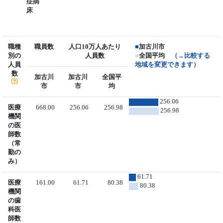
症病
床
職種
職員数
人口10万人あたり
■
加古川市
別の
人員数
■
全国平均
（→比較する
人員
地域を変更できます）
数
加古川
加古川
全国平
市
市
均
256.06
医療
668.00
256.06
256.98
256.98
機関
の医
師数
（常
勤の
み）
61.71
医療
161.00
61.71
80.38
80.38
機関
の歯
科医
師数