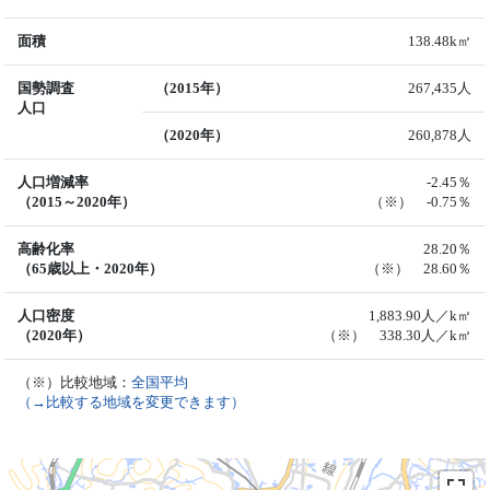
面積
138.48k㎡
国勢調査
（2015年）
267,435人
人口
（2020年）
260,878人
人口増減率
-2.45％
（2015～2020年）
（※） -0.75％
高齢化率
28.20％
（65歳以上・2020年）
（※） 28.60％
人口密度
1,883.90人／k㎡
（2020年）
（※） 338.30人／k㎡
（※）比較地域：
全国平均
（→比較する地域を変更できます）