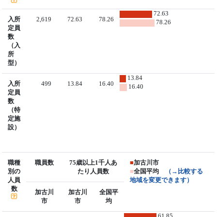
72.63
入所
2,619
72.63
78.26
78.26
定員
数
（入
所
型）
13.84
入所
499
13.84
16.40
16.40
定員
数
（特
定施
設）
職種
職員数
75歳以上1千人あ
■
加古川市
別の
たり人員数
■
全国平均
（→比較する
人員
地域を変更できます）
数
加古川
加古川
全国平
市
市
均
61.85