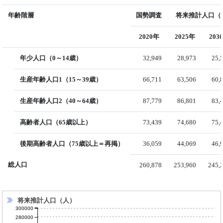
年齢階層
国勢調査
将来推計人口（国
2020年
2025年
203
年少人口（0～14歳）
32,949
28,973
25,
生産年齢人口1（15～39歳）
66,711
63,506
60,
生産年齢人口2（40～64歳）
87,779
86,801
83,
高齢者人口（65歳以上）
73,439
74,680
75,
後期高齢者人口（75歳以上＝再掲）
36,059
44,069
46,
総人口
260,878
253,960
245,
将来推計人口（人）
300000
280000