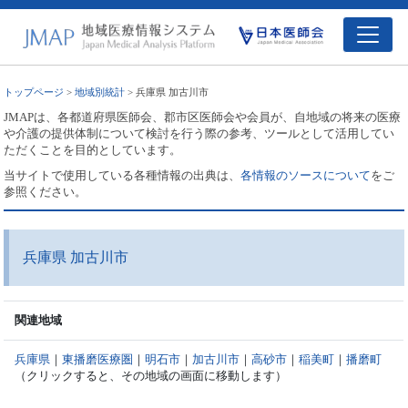
トップページ
>
地域別統計
> 兵庫県 加古川市
JMAPは、各都道府県医師会、郡市区医師会や会員が、自地域の将来の医療
や介護の提供体制について検討を行う際の参考、ツールとして活用してい
ただくことを目的としています。
当サイトで使用している各種情報の出典は、
各情報のソースについて
をご
参照ください。
兵庫県 加古川市
関連地域
兵庫県
｜
東播磨医療圏
｜
明石市
｜
加古川市
｜
高砂市
｜
稲美町
｜
播磨町
（クリックすると、その地域の画面に移動します）