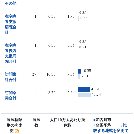
その他
0.38
在宅療
1
0.38
1.77
1.77
養支援
病院合
計
0.38
在宅療
1
0.38
0.51
0.51
養後方
支援病
院合計
10.35
訪問歯
27
10.35
7.31
7.31
科合計
43.70
訪問薬
114
43.70
45.24
45.24
局合計
病床種類
病床
人口10万人あたり病
■
加古川市
別の病床
数
床数
■
全国平均
（→比
数
較する地域を変更で