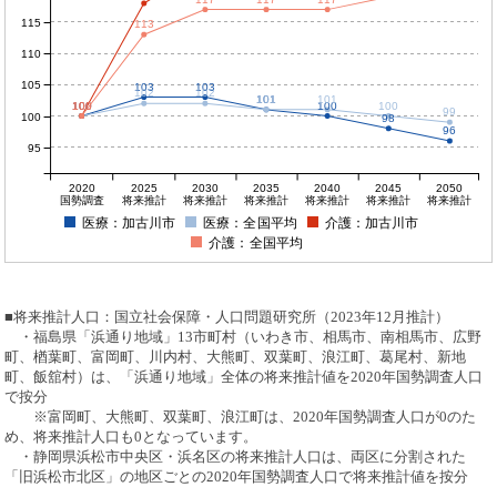
115
113
110
105
103
103
102
102
101
101
101
100
100
100
100
100
100
99
100
98
96
95
2020
2025
2030
2035
2040
2045
2050
国勢調査
将来推計
将来推計
将来推計
将来推計
将来推計
将来推計
医療：加古川市
医療：全国平均
介護：加古川市
介護：全国平均
■将来推計人口：国立社会保障・人口問題研究所（2023年12月推計）
・福島県「浜通り地域」13市町村（いわき市、相馬市、南相馬市、広野
町、楢葉町、富岡町、川内村、大熊町、双葉町、浪江町、葛尾村、新地
町、飯舘村）は、「浜通り地域」全体の将来推計値を2020年国勢調査人口
で按分
※富岡町、大熊町、双葉町、浪江町は、2020年国勢調査人口が0のた
め、将来推計人口も0となっています。
・静岡県浜松市中央区・浜名区の将来推計人口は、両区に分割された
「旧浜松市北区」の地区ごとの2020年国勢調査人口で将来推計値を按分