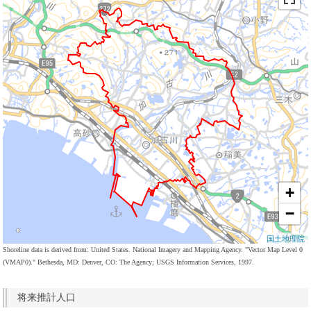
+
−
国土地理院
Shoreline data is derived from: United States. National Imagery and Mapping Agency. "Vector Map Level 0
(VMAP0)." Bethesda, MD: Denver, CO: The Agency; USGS Information Services, 1997.
将来推計人口