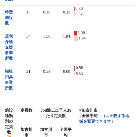
0.36
特定
13
0.36
0.32
0.32
施設
数
1.50
居宅
54
1.50
1.94
1.94
介護
支援
事業
所数
0.58
福祉
21
0.58
0.69
0.69
用具
事業
所数
施設
定員数
75歳以上1千人あ
■
加古川市
種類
たり定員数
■
全国平均
（→比較する地
別の
域を変更できます）
定員
加古川
加古川
全国平
数
市
市
均