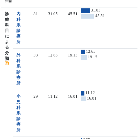
合計
31.05
診
内
81
31.05
45.51
45.51
療
科
科
系
目
診
に
療
よ
所
る
12.65
分
外
33
12.65
19.15
19.15
類
科
系
診
療
所
11.12
小
29
11.12
16.01
16.01
児
科
系
診
療
所