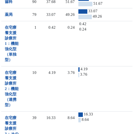
歯科
90
37.68
51.67
51.67
33.07
薬局
79
33.07
49.26
49.26
0.42
在宅療
1
0.42
0.24
0.24
養支援
診療所
1：機能
強化型
（単独
型）
4.19
在宅療
10
4.19
3.76
3.76
養支援
診療所
2：機能
強化型
（連携
型）
16.33
在宅療
39
16.33
8.64
8.64
養支援
診療所
3：その