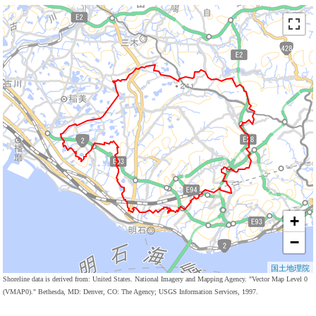
+
−
国土地理院
Shoreline data is derived from: United States. National Imagery and Mapping Agency. "Vector Map Level 0
(VMAP0)." Bethesda, MD: Denver, CO: The Agency; USGS Information Services, 1997.