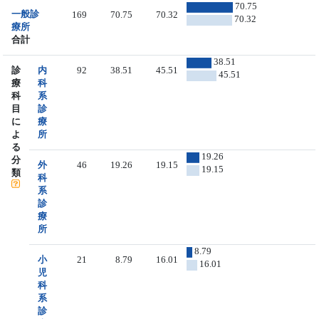
70.75
一般診
169
70.75
70.32
70.32
療所
合計
38.51
診
内
92
38.51
45.51
45.51
療
科
科
系
目
診
に
療
よ
所
る
19.26
分
外
46
19.26
19.15
19.15
類
科
系
診
療
所
8.79
小
21
8.79
16.01
16.01
児
科
系
診