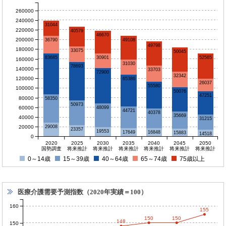
260000
240000
31044
220000
40579
46670
200000
49108
36790
49798
180000
33075
50045
52565
30901
83685
160000
31030
78693
140000
33703
72900
32342
120000
65386
26037
55580
100000
50076
47251
80000
58350
50973
60000
48099
44721
40378
35669
40000
31215
20000
29008
23357
19553
17649
16848
15883
14518
0
2020
2025
2030
2035
2040
2045
2050
国勢調査
将来推計
将来推計
将来推計
将来推計
将来推計
将来推計
0～14歳
15～39歳
40～64歳
65～74歳
75歳以上
医療介護需要予測指数（2020年実績＝100）
160
155
150
150
148
150