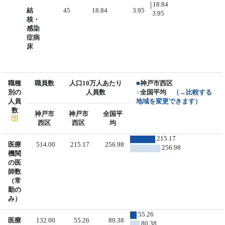
18.84
結
45
18.84
3.95
3.95
核・
感染
症病
床
職種
職員数
人口10万人あたり
■
神戸市西区
別の
人員数
■
全国平均
（→比較する
人員
地域を変更できます）
数
神戸市
神戸市
全国平
西区
西区
均
215.17
医療
514.00
215.17
256.98
256.98
機関
の医
師数
（常
勤の
み）
55.26
医療
132.00
55.26
80.38
80.38