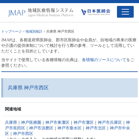
トップページ
>
地域別統計
> 兵庫県 神戸市西区
JMAPは、各都道府県医師会、郡市区医師会や会員が、自地域の将来の医療
や介護の提供体制について検討を行う際の参考、ツールとして活用してい
ただくことを目的としています。
当サイトで使用している各種情報の出典は、
各情報のソースについて
をご
参照ください。
兵庫県 神戸市西区
関連地域
兵庫県
｜
神戸医療圏
｜
神戸市東灘区
｜
神戸市灘区
｜
神戸市兵庫区
｜
神
戸市長田区
｜
神戸市須磨区
｜
神戸市垂水区
｜
神戸市北区
｜
神戸市中央
区
｜
神戸市西区