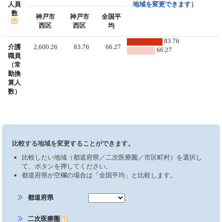
人員
地域を変更できます）
数
神戸市
神戸市
全国平
西区
西区
均
83.76
介護
2,600.26
83.76
66.27
66.27
職員
（常
勤換
算人
数）
比較する地域を変更することができます。
比較したい地域（都道府県／二次医療圏／市区町村）を選択し
て、ボタンを押してください。
都道府県が空欄の場合は「全国平均」と比較します。
都道府県
二次医療圏