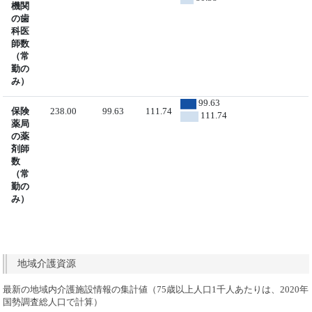
機関
の歯
科医
師数
（常
勤の
み）
99.63
保険
238.00
99.63
111.74
111.74
薬局
の薬
剤師
数
（常
勤の
み）
地域介護資源
最新の地域内介護施設情報の集計値（75歳以上人口1千人あたりは、2020年
国勢調査総人口で計算）