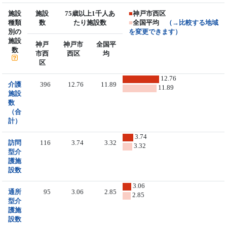
施設
施設
75歳以上1千人あ
■
神戸市西区
種類
数
たり施設数
■
全国平均
（→比較する地域
別の
を変更できます）
施設
神戸
神戸市
全国平
数
市西
西区
均
区
12.76
介護
396
12.76
11.89
11.89
施設
数
（合
計）
3.74
訪問
116
3.74
3.32
3.32
型介
護施
設数
3.06
通所
95
3.06
2.85
2.85
型介
護施
設数