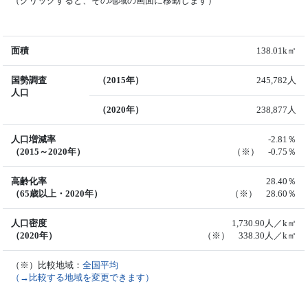
（クリックすると、その地域の画面に移動します）
面積
138.01k㎡
国勢調査
（2015年）
245,782人
人口
（2020年）
238,877人
人口増減率
-2.81％
（2015～2020年）
（※） -0.75％
高齢化率
28.40％
（65歳以上・2020年）
（※） 28.60％
人口密度
1,730.90人／k㎡
（2020年）
（※） 338.30人／k㎡
（※）比較地域：
全国平均
（→比較する地域を変更できます）