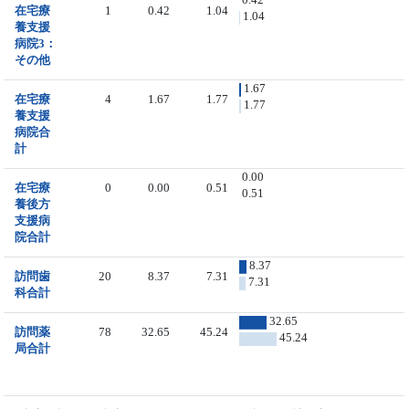
在宅療
1
0.42
1.04
1.04
養支援
病院3：
その他
1.67
在宅療
4
1.67
1.77
1.77
養支援
病院合
計
0.00
在宅療
0
0.00
0.51
0.51
養後方
支援病
院合計
8.37
訪問歯
20
8.37
7.31
7.31
科合計
32.65
訪問薬
78
32.65
45.24
45.24
局合計