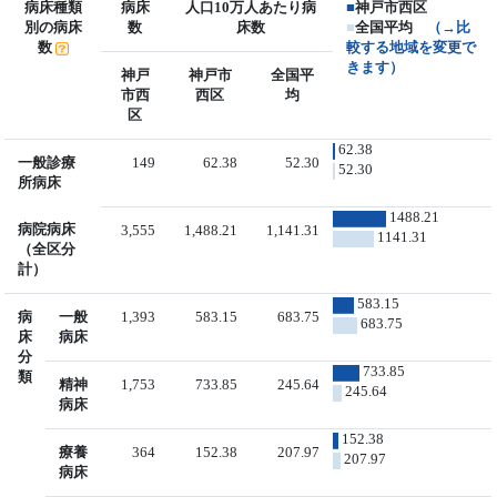
病床種類
病床
人口10万人あたり病
■
神戸市西区
別の病床
数
床数
■
全国平均
（→比
数
較する地域を変更で
きます）
神戸
神戸市
全国平
市西
西区
均
区
62.38
一般診療
149
62.38
52.30
52.30
所病床
1488.21
病院病床
3,555
1,488.21
1,141.31
1141.31
（全区分
計）
583.15
病
一般
1,393
583.15
683.75
683.75
床
病床
分
733.85
類
精神
1,753
733.85
245.64
245.64
病床
152.38
療養
364
152.38
207.97
207.97
病床