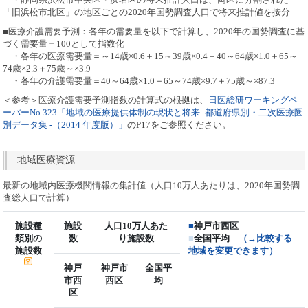
「旧浜松市北区」の地区ごとの2020年国勢調査人口で将来推計値を按分
■医療介護需要予測：各年の需要量を以下で計算し、2020年の国勢調査に基
づく需要量＝100として指数化
・各年の医療需要量＝～14歳×0.6＋15～39歳×0.4＋40～64歳×1.0＋65～
74歳×2.3＋75歳～×3.9
・各年の介護需要量＝40～64歳×1.0＋65～74歳×9.7＋75歳～×87.3
＜参考＞医療介護需要予測指数の計算式の根拠は、
日医総研ワーキングペ
ーパーNo.323「地域の医療提供体制の現状と将来- 都道府県別・二次医療圏
別データ集 -（2014 年度版）」
のP17をご参照ください。
地域医療資源
最新の地域内医療機関情報の集計値（人口10万人あたりは、2020年国勢調
査総人口で計算）
施設種
施設
人口10万人あた
■
神戸市西区
類別の
数
り施設数
■
全国平均
（→比較する
施設数
地域を変更できます）
神戸
神戸市
全国平
市西
西区
均
区