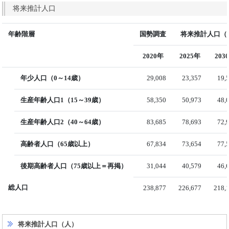
将来推計人口
年齢階層
国勢調査
将来推計人口（国
2020年
2025年
203
年少人口（0～14歳）
29,008
23,357
19,
生産年齢人口1（15～39歳）
58,350
50,973
48,
生産年齢人口2（40～64歳）
83,685
78,693
72,
高齢者人口（65歳以上）
67,834
73,654
77,
後期高齢者人口（75歳以上＝再掲）
31,044
40,579
46,
総人口
238,877
226,677
218,
将来推計人口（人）