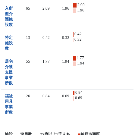
2.09
入所
65
2.09
1.96
1.96
型介
護施
設数
0.42
特定
13
0.42
0.32
0.32
施設
数
1.77
居宅
55
1.77
1.94
1.94
介護
支援
事業
所数
0.84
福祉
26
0.84
0.69
0.69
用具
事業
所数
施設
定員数
75歳以上1千人あ
■
神戸市西区