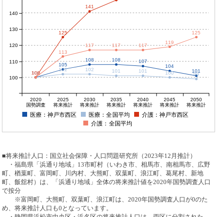
141
140
130
125
125
119
120
117
117
117
113
108
108
107
110
105
104
102
102
101
101
101
100
100
100
100
100
99
100
2020
2025
2030
2035
2040
2045
2050
国勢調査
将来推計
将来推計
将来推計
将来推計
将来推計
将来推計
医療：神戸市西区
医療：全国平均
介護：神戸市西区
介護：全国平均
■将来推計人口：国立社会保障・人口問題研究所（2023年12月推計）
・福島県「浜通り地域」13市町村（いわき市、相馬市、南相馬市、広野
町、楢葉町、富岡町、川内村、大熊町、双葉町、浪江町、葛尾村、新地
町、飯舘村）は、「浜通り地域」全体の将来推計値を2020年国勢調査人口
で按分
※富岡町、大熊町、双葉町、浪江町は、2020年国勢調査人口が0のた
め、将来推計人口も0となっています。
・静岡県浜松市中央区・浜名区の将来推計人口は、両区に分割された