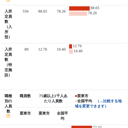
88.65
入所
556
88.65
78.26
78.26
定員
数
（入
所
型）
12.76
入所
80
12.76
16.40
16.40
定員
数
（特
定施
設）
職種
職員数
75歳以上1千人あ
■
栗東市
別の
たり人員数
■
全国平均
（→比較する地
人員
域を変更できます）
数
栗東市
栗東市
全国平
均
72.32