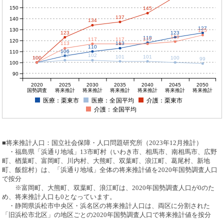
150
145
137
140
134
127
130
125
123
123
119
118
117
117
117
120
113
113
110
106
110
102
102
101
101
100
100
100
100
100
99
100
90
2020
2025
2030
2035
2040
2045
2050
国勢調査
将来推計
将来推計
将来推計
将来推計
将来推計
将来推計
医療：栗東市
医療：全国平均
介護：栗東市
介護：全国平均
■将来推計人口：国立社会保障・人口問題研究所（2023年12月推計）
・福島県「浜通り地域」13市町村（いわき市、相馬市、南相馬市、広野
町、楢葉町、富岡町、川内村、大熊町、双葉町、浪江町、葛尾村、新地
町、飯舘村）は、「浜通り地域」全体の将来推計値を2020年国勢調査人口
で按分
※富岡町、大熊町、双葉町、浪江町は、2020年国勢調査人口が0のた
め、将来推計人口も0となっています。
・静岡県浜松市中央区・浜名区の将来推計人口は、両区に分割された
「旧浜松市北区」の地区ごとの2020年国勢調査人口で将来推計値を按分