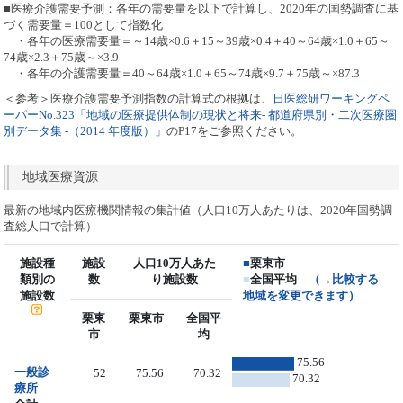
■医療介護需要予測：各年の需要量を以下で計算し、2020年の国勢調査に基
づく需要量＝100として指数化
・各年の医療需要量＝～14歳×0.6＋15～39歳×0.4＋40～64歳×1.0＋65～
74歳×2.3＋75歳～×3.9
・各年の介護需要量＝40～64歳×1.0＋65～74歳×9.7＋75歳～×87.3
＜参考＞医療介護需要予測指数の計算式の根拠は、
日医総研ワーキングペ
ーパーNo.323「地域の医療提供体制の現状と将来- 都道府県別・二次医療圏
別データ集 -（2014 年度版）」
のP17をご参照ください。
地域医療資源
最新の地域内医療機関情報の集計値（人口10万人あたりは、2020年国勢調
査総人口で計算）
施設種
施設
人口10万人あた
■
栗東市
類別の
数
り施設数
■
全国平均
（→比較する
施設数
地域を変更できます）
栗東
栗東市
全国平
市
均
75.56
一般診
52
75.56
70.32
70.32
療所