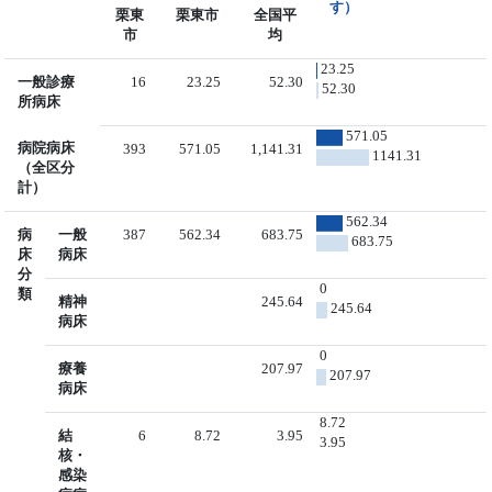
す）
栗東
栗東市
全国平
市
均
23.25
一般診療
16
23.25
52.30
52.30
所病床
571.05
病院病床
393
571.05
1,141.31
1141.31
（全区分
計）
562.34
病
一般
387
562.34
683.75
683.75
床
病床
分
0
類
精神
245.64
245.64
病床
0
療養
207.97
207.97
病床
8.72
結
6
8.72
3.95
3.95
核・
感染