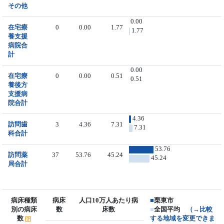
その他
0.00
在宅療
0
0.00
1.77
1.77
養支援
病院合
計
0.00
在宅療
0
0.00
0.51
0.51
養後方
支援病
院合計
4.36
訪問歯
3
4.36
7.31
7.31
科合計
53.76
訪問薬
37
53.76
45.24
45.24
局合計
病床種類
病床
人口10万人あたり病
■
栗東市
別の病床
数
床数
■
全国平均
（→比較
数
する地域を変更できま