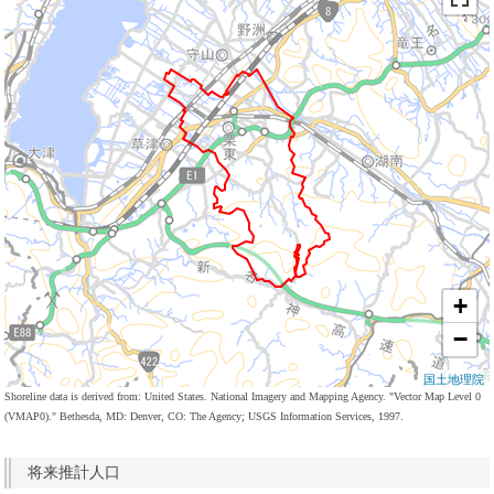
+
−
国土地理院
Shoreline data is derived from: United States. National Imagery and Mapping Agency. "Vector Map Level 0
(VMAP0)." Bethesda, MD: Denver, CO: The Agency; USGS Information Services, 1997.
将来推計人口