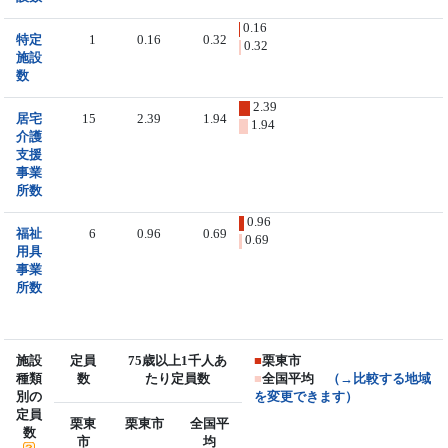
0.16
特定
1
0.16
0.32
0.32
施設
数
2.39
居宅
15
2.39
1.94
1.94
介護
支援
事業
所数
0.96
福祉
6
0.96
0.69
0.69
用具
事業
所数
施設
定員
75歳以上1千人あ
■
栗東市
種類
数
たり定員数
■
全国平均
（→比較する地域
別の
を変更できます）
定員
栗東
栗東市
全国平
数
市
均