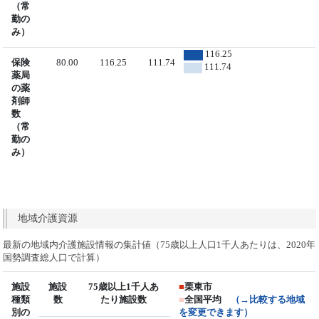
（常
勤の
み）
116.25
保険
80.00
116.25
111.74
111.74
薬局
の薬
剤師
数
（常
勤の
み）
地域介護資源
最新の地域内介護施設情報の集計値（75歳以上人口1千人あたりは、2020年
国勢調査総人口で計算）
施設
施設
75歳以上1千人あ
■
栗東市
種類
数
たり施設数
■
全国平均
（→比較する地域
別の
を変更できます）