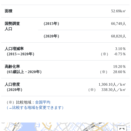
面積
52.69k㎡
国勢調査
（2015年）
66,749人
人口
（2020年）
68,820人
人口増減率
3.10％
（2015～2020年）
（※） -0.75％
高齢化率
19.20％
（65歳以上・2020年）
（※） 28.60％
人口密度
1,306.10人／k㎡
（2020年）
（※） 338.30人／k㎡
（※）比較地域：
全国平均
（→比較する地域を変更できます）