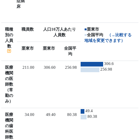
症病
床
職種
職員数
人口10万人あたり
■
栗東市
別の
人員数
■
全国平均
（→比較する
人員
地域を変更できます）
数
栗東市
栗東市
全国平
均
306.6
医療
211.00
306.60
256.98
256.98
機関
の医
師数
（常
勤の
み）
49.4
医療
34.00
49.40
80.38
80.38
機関
の歯
科医
師数