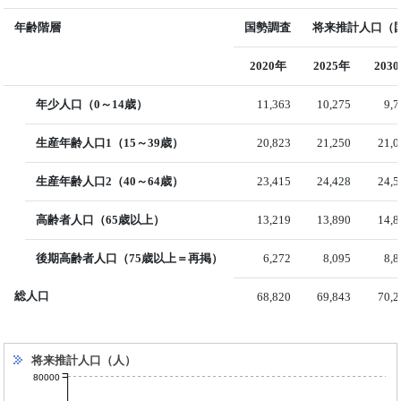
年齢階層
国勢調査
将来推計人口（国
2020年
2025年
203
年少人口（0～14歳）
11,363
10,275
9,
生産年齢人口1（15～39歳）
20,823
21,250
21,0
生産年齢人口2（40～64歳）
23,415
24,428
24,5
高齢者人口（65歳以上）
13,219
13,890
14,8
後期高齢者人口（75歳以上＝再掲）
6,272
8,095
8,
総人口
68,820
69,843
70,2
将来推計人口（人）
80000