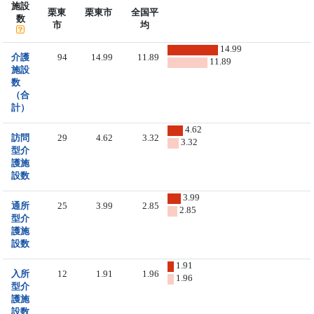
施設
栗東
栗東市
全国平
数
市
均
14.99
介護
94
14.99
11.89
11.89
施設
数
（合
計）
4.62
訪問
29
4.62
3.32
3.32
型介
護施
設数
3.99
通所
25
3.99
2.85
2.85
型介
護施
設数
1.91
入所
12
1.91
1.96
1.96
型介
護施
設数