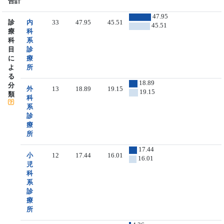
合計
47.95
診
内
33
47.95
45.51
45.51
療
科
科
系
目
診
に
療
よ
所
る
18.89
分
外
13
18.89
19.15
19.15
類
科
系
診
療
所
17.44
小
12
17.44
16.01
16.01
児
科
系
診
療
所