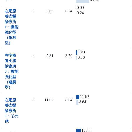
49.26
0.00
在宅療
0
0.00
0.24
0.24
養支援
診療所
1：機能
強化型
（単独
型）
5.81
在宅療
4
5.81
3.76
3.76
養支援
診療所
2：機能
強化型
（連携
型）
11.62
在宅療
8
11.62
8.64
8.64
養支援
診療所
3：その
他
17.44