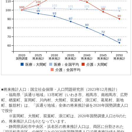
110
106
102
102
101
101
100
100
100
100
100
99
98
100
96
93
90
87
90
80
80
72
70
63
60
2020
2025
2030
2035
2040
2045
2050
国勢調査
将来推計
将来推計
将来推計
将来推計
将来推計
将来推計
医療：大間町
医療：全国平均
介護：大間町
介護：全国平均
■将来推計人口：国立社会保障・人口問題研究所（2023年12月推計）
・福島県「浜通り地域」13市町村（いわき市、相馬市、南相馬市、広野
町、楢葉町、富岡町、川内村、大熊町、双葉町、浪江町、葛尾村、新地
町、飯舘村）は、「浜通り地域」全体の将来推計値を2020年国勢調査人口
で按分
※富岡町、大熊町、双葉町、浪江町は、2020年国勢調査人口が0のた
め、将来推計人口も0となっています。
・静岡県浜松市中央区・浜名区の将来推計人口は、両区に分割された
「旧浜松市北区」の地区ごとの2020年国勢調査人口で将来推計値を按分