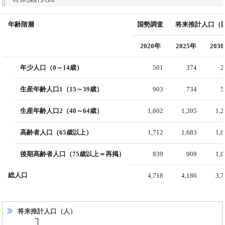
年齢階層
国勢調査
将来推計人口（国
2020年
2025年
203
年少人口（0～14歳）
501
374
2
生産年齢人口1（15～39歳）
903
734
5
生産年齢人口2（40～64歳）
1,602
1,395
1,
高齢者人口（65歳以上）
1,712
1,683
1,
後期高齢者人口（75歳以上＝再掲）
839
909
1,
総人口
4,718
4,186
3,
将来推計人口（人）