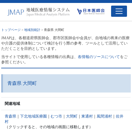
トップページ
>
地域別統計
> 青森県 大間町
JMAPは、各都道府県医師会、郡市区医師会や会員が、自地域の将来の医療
や介護の提供体制について検討を行う際の参考、ツールとして活用してい
ただくことを目的としています。
当サイトで使用している各種情報の出典は、
各情報のソースについて
をご
参照ください。
青森県 大間町
関連地域
青森県
｜
下北地域医療圏
｜
むつ市
｜
大間町
｜
東通村
｜
風間浦村
｜
佐井
村
（クリックすると、その地域の画面に移動します）