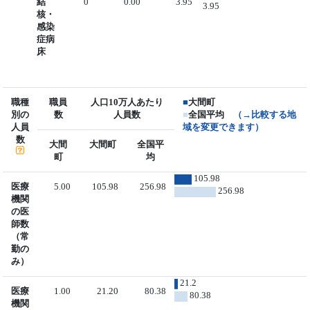
結
0
0.00
3.95
3.95
核・
感染
症病
床
職種
職員
人口10万人あたり
■
大間町
別の
数
人員数
■
全国平均
（→比較する地
人員
域を変更できます）
数
大間
大間町
全国平
町
均
105.98
医療
5.00
105.98
256.98
256.98
機関
の医
師数
（常
勤の
み）
21.2
医療
1.00
21.20
80.38
80.38
機関