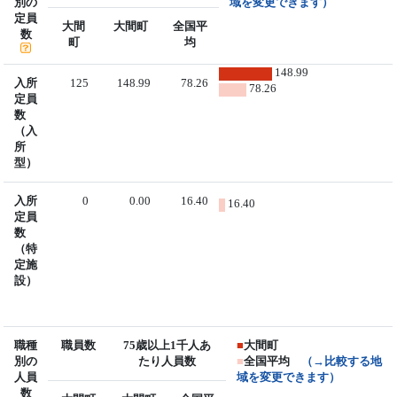
別の
域を変更できます）
定員
大間
大間町
全国平
数
町
均
148.99
入所
125
148.99
78.26
78.26
定員
数
（入
所
型）
入所
0
0.00
16.40
16.40
定員
数
（特
定施
設）
職種
職員数
75歳以上1千人あ
■
大間町
別の
たり人員数
■
全国平均
（→比較する地
人員
域を変更できます）
数