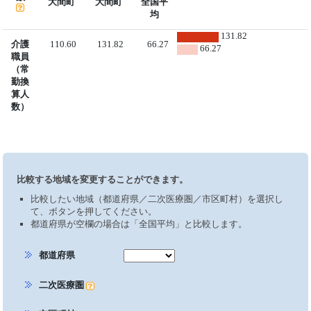
大間町
大間町
全国平
均
131.82
介護
110.60
131.82
66.27
66.27
職員
（常
勤換
算人
数）
比較する地域を変更することができます。
比較したい地域（都道府県／二次医療圏／市区町村）を選択し
て、ボタンを押してください。
都道府県が空欄の場合は「全国平均」と比較します。
都道府県
二次医療圏