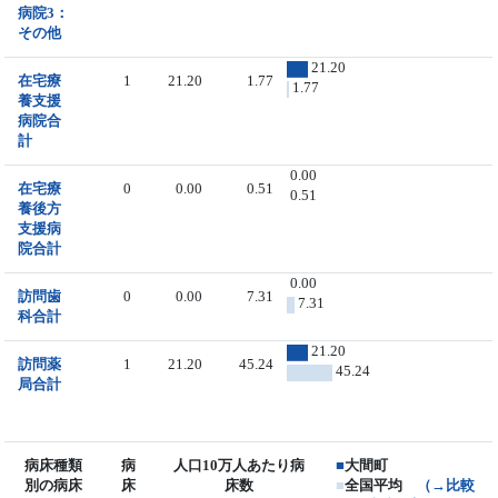
病院3：
その他
21.20
在宅療
1
21.20
1.77
1.77
養支援
病院合
計
0.00
在宅療
0
0.00
0.51
0.51
養後方
支援病
院合計
0.00
訪問歯
0
0.00
7.31
7.31
科合計
21.20
訪問薬
1
21.20
45.24
45.24
局合計
病床種類
病
人口10万人あたり病
■
大間町
別の病床
床
床数
■
全国平均
（→比較