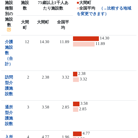
施設
施設
75歳以上1千人あ
■
大間町
種類
数
たり施設数
■
全国平均
（→比較する地域
別の
を変更できます）
施設
大間
大間町
全国平
数
町
均
14.30
介護
12
14.30
11.89
11.89
施設
数
（合
計）
2.38
訪問
2
2.38
3.32
3.32
型介
護施
設数
3.58
通所
3
3.58
2.85
2.85
型介
護施
設数
4.77
入所
4
4.77
1.96