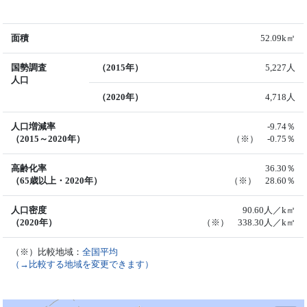
面積
52.09k㎡
国勢調査
（2015年）
5,227人
人口
（2020年）
4,718人
人口増減率
-9.74％
（2015～2020年）
（※） -0.75％
高齢化率
36.30％
（65歳以上・2020年）
（※） 28.60％
人口密度
90.60人／k㎡
（2020年）
（※） 338.30人／k㎡
（※）比較地域：
全国平均
（→比較する地域を変更できます）