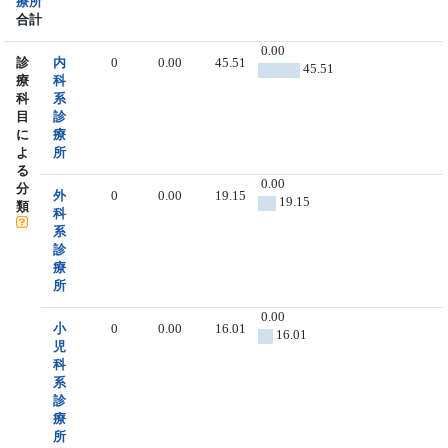
療所
合計
0.00
診
内
0
0.00
45.51
45.51
療
科
科
系
目
診
に
療
よ
所
る
0.00
分
外
0
0.00
19.15
19.15
類
科
系
診
療
所
0.00
小
0
0.00
16.01
16.01
児
科
系
診
療
所