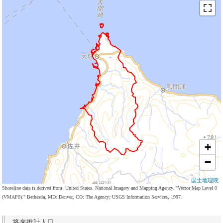
+
−
国土地理院
Shoreline data is derived from: United States. National Imagery and Mapping Agency. "Vector Map Level 0
(VMAP0)." Bethesda, MD: Denver, CO: The Agency; USGS Information Services, 1997.
将来推計人口