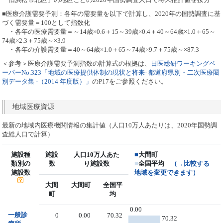
■医療介護需要予測：各年の需要量を以下で計算し、2020年の国勢調査に基
づく需要量＝100として指数化
・各年の医療需要量＝～14歳×0.6＋15～39歳×0.4＋40～64歳×1.0＋65～
74歳×2.3＋75歳～×3.9
・各年の介護需要量＝40～64歳×1.0＋65～74歳×9.7＋75歳～×87.3
＜参考＞医療介護需要予測指数の計算式の根拠は、
日医総研ワーキングペ
ーパーNo.323「地域の医療提供体制の現状と将来- 都道府県別・二次医療圏
別データ集 -（2014 年度版）」
のP17をご参照ください。
地域医療資源
最新の地域内医療機関情報の集計値（人口10万人あたりは、2020年国勢調
査総人口で計算）
施設種
施設
人口10万人あた
■
大間町
類別の
数
り施設数
■
全国平均
（→比較する
施設数
地域を変更できます）
大間
大間町
全国平
町
均
0.00
一般診
0
0.00
70.32
70.32