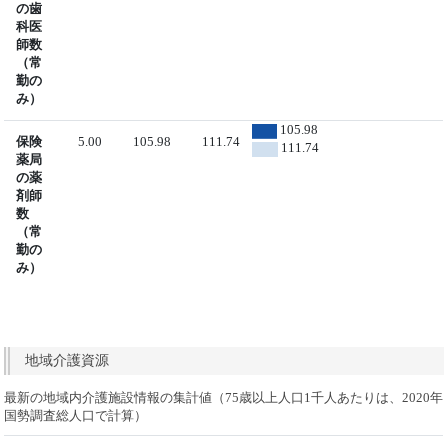
の歯
科医
師数
（常
勤の
み）
105.98
保険
5.00
105.98
111.74
111.74
薬局
の薬
剤師
数
（常
勤の
み）
地域介護資源
最新の地域内介護施設情報の集計値（75歳以上人口1千人あたりは、2020年
国勢調査総人口で計算）