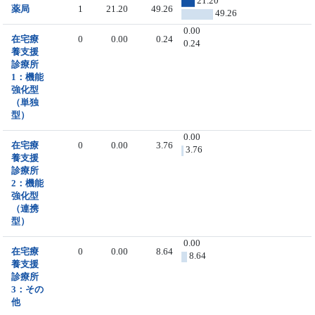
21.20
薬局
1
21.20
49.26
49.26
0.00
在宅療
0
0.00
0.24
0.24
養支援
診療所
1：機能
強化型
（単独
型）
0.00
在宅療
0
0.00
3.76
3.76
養支援
診療所
2：機能
強化型
（連携
型）
0.00
在宅療
0
0.00
8.64
8.64
養支援
診療所
3：その
他