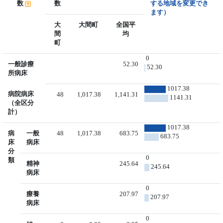
数
数
する地域を変更でき
ます）
大
大間町
全国平
間
均
町
0
一般診療
52.30
52.30
所病床
1017.38
病院病床
48
1,017.38
1,141.31
1141.31
（全区分
計）
1017.38
病
一般
48
1,017.38
683.75
683.75
床
病床
分
0
類
精神
245.64
245.64
病床
0
療養
207.97
207.97
病床
0