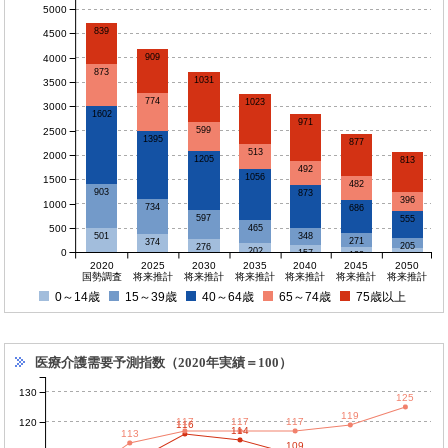
5000
839
4500
909
4000
873
1031
3500
774
1023
3000
1602
971
599
2500
1395
877
513
2000
1205
813
492
1056
1500
482
903
873
396
1000
734
686
597
555
500
465
348
501
271
374
205
276
202
0
157
123
93
2020
2025
2030
2035
2040
2045
2050
国勢調査
将来推計
将来推計
将来推計
将来推計
将来推計
将来推計
0～14歳
15～39歳
40～64歳
65～74歳
75歳以上
医療介護需要予測指数（2020年実績＝100）
130
125
119
117
117
117
120
116
114
113
109