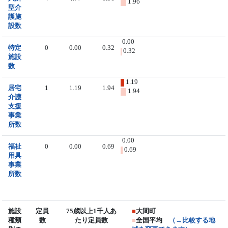
1.96
型介
護施
設数
0.00
特定
0
0.00
0.32
0.32
施設
数
1.19
居宅
1
1.19
1.94
1.94
介護
支援
事業
所数
0.00
福祉
0
0.00
0.69
0.69
用具
事業
所数
施設
定員
75歳以上1千人あ
■
大間町
種類
数
たり定員数
■
全国平均
（→比較する地